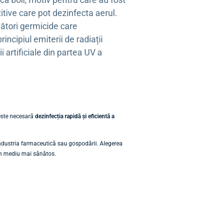
itive care pot dezinfecta aerul.
ători germicide care
incipiul emiterii de radiații
ii artificiale din partea UV a
e este necesară
dezinfecția rapidă și eficientă a
e, industria farmaceutică sau gospodării. Alegerea
i un mediu mai sănătos.