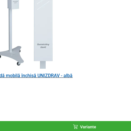
ă mobilă închisă UNIZDRAV - albă
Variante