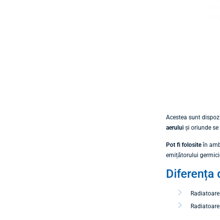
Acestea sunt dispozit
aerului
și oriunde se
Pot fi folosite
în ambu
emițătorului germici
Diferența 
Radiatoare
Radiatoare 