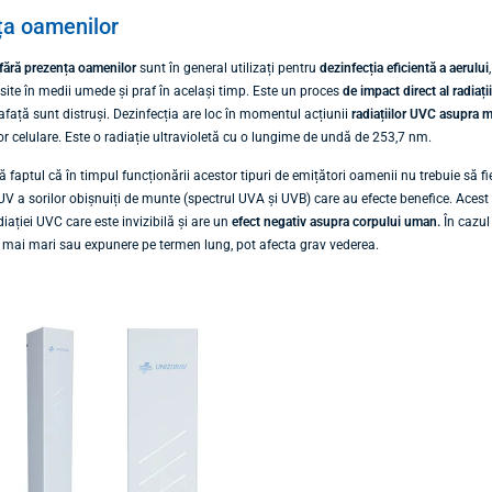
ța oamenilor
 fără prezența oamenilor
sunt în general utilizați pentru
dezinfecția eficientă a aerului
site în medii umede și praf în același timp. Este un proces
de impact direct al radiații
rafață sunt distruși. Dezinfecția are loc în momentul acțiunii
radiațiilor UVC asupra 
lor celulare. Este o radiație ultravioletă cu o lungime de undă de 253,7 nm.
ă faptul că în timpul funcționării acestor tipuri de emițători oamenii nu trebuie să f
 UV a sorilor obișnuiți de munte (spectrul UVA și UVB) care au efecte benefice. Aces
adiației UVC care este invizibilă și are un
efect negativ asupra corpului uman.
În cazul
e mai mari sau expunere pe termen lung, pot afecta grav vederea.