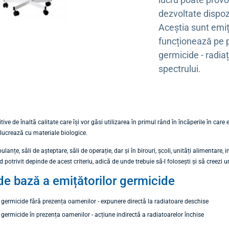
dezvoltate dispoz
Aceștia sunt emiț
funcționează pe pr
germicide - radiaț
spectrului.
ive de înaltă calitate care își vor găsi utilizarea în primul rând în încăperile în car
 lucrează cu materiale biologice.
lanțe, săli de așteptare, săli de operație, dar și în birouri, școli, unități alimentar
d potrivit depinde de acest criteriu, adică de unde trebuie să-l folosești și să creez
de bază a emițătorilor germicide
 germicide fără prezența oamenilor - expunere directă la radiatoare deschise
germicide în prezența oamenilor - acțiune indirectă a radiatoarelor închise