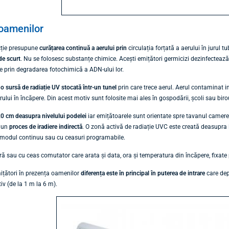
 oamenilor
ecție presupune
curățarea continuă a aerului prin
circulația forțată a aerului în jurul t
de scurt
. Nu se folosesc substanțe chimice. Acești emițători germicizi dezinfecteaz
ele prin degradarea fotochimică a ADN-ului lor.
u
o sursă de radiație UV stocată într-un tunel
prin care trece aerul. Aerul contaminat in
rului în încăpere. Din acest motiv sunt folosite mai ales în gospodării, școli sau biro
0 cm deasupra nivelului podelei
iar emițătoarele sunt orientate spre tavanul camerei 
i un
proces de iradiere indirectă
. O zonă activă de radiație UVC este creată deasupra l
 în modul continuu sau cu ceasuri programabile.
ră sau cu ceas comutator care arata și data, ora și temperatura din încăpere, fixate 
mițători în prezența oamenilor
diferența este în principal în puterea de intrare
care dep
tiv (de la 1 m la 6 m).