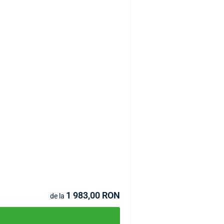
Lampă germicidă închisă
COD:
P3381
1 983,00 RON
de la