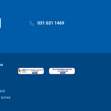
031 631 1469
sa
zată
ă lumea