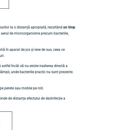
uburilor la o distanță apropiată, rezultând
un timp
ă aerul de microorganisme precum bacteriile,
tră în aparat de jos și iese de sus, ceea ce
uri.
astfel încât să nu existe iradierea directă a
ămpii, unde bacteriile practic nu sunt prezente.
pe perete sau mobile pe roti.
inde de distanța efectului de dezinfecție a