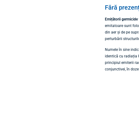
Fără prezen
Emițătorii germicide
emitatoare sunt folo
din aer și de pe sup
perturbării structuri
Numele în sine indic
identică cu radiația
principiul emiterii r
conjunctivei, în doz