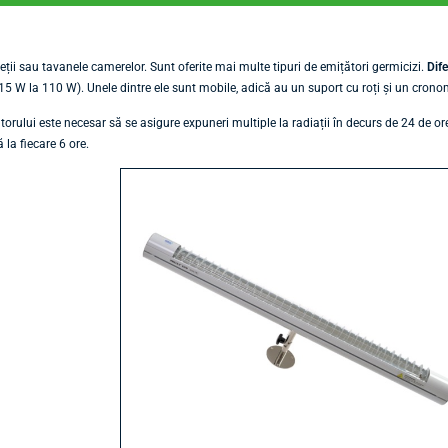
ții sau tavanele camerelor. Sunt oferite mai multe tipuri de emițători germicizi.
Dife
15 W la 110 W). Unele dintre ele sunt mobile, adică au un suport cu roți și un crono
orului este necesar să se asigure expuneri multiple la radiații în decurs de 24 de ore
 la fiecare 6 ore.