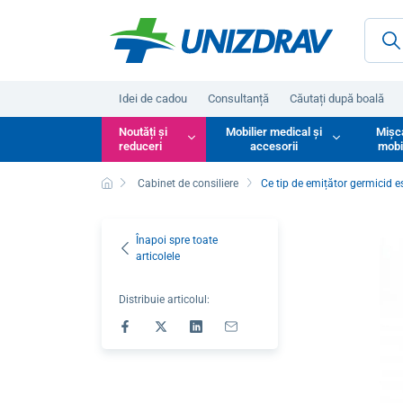
Idei de cadou
Consultanță
Căutați după boală
Noutăți și
Mobilier medical și
Mișc
reduceri
accesorii
mobi
Cabinet de consiliere
Ce tip de emițător germicid e
Înapoi spre toate
articolele
Distribuie articolul: