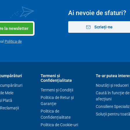
Ai nevoie de sfaturi?
Scrieți-ne
e la newsletter
nal
Politica de
cumpărături
Termeni și
Te-ar putea intere
Confidențialitate
 cumpărături
Noutăți și reduceri
Termeni și Condiții
le Mele
Caută în funcție de
Politica de Retur și
afecțiuni
și Plată
Garanție
Consiliere Speciali
 Reclamații
Politica de
Soluții pentru toat
Confidențialitate
Politica de Cookie-uri