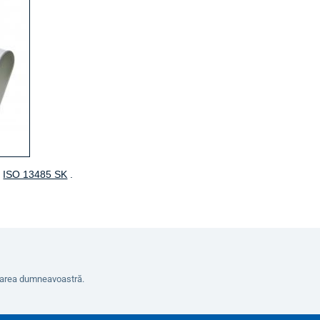
i
ISO 13485 SK
.
erarea dumneavoastră.