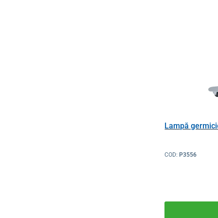
Lampă germicid
COD:
P3556