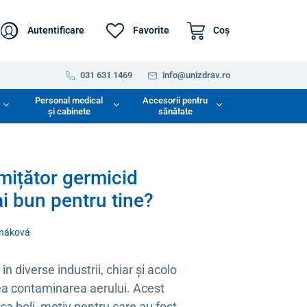
Autentificare
Favorite
Coş
031 631 1469
info@unizdrav.ro
Personal medical
Accesorii pentru
și cabinete
sănătate
emițător germicid
i bun pentru tine?
rnáková
n diverse industrii, chiar și acolo
a contaminarea aerului. Acest
ca boli, motiv pentru care au fost