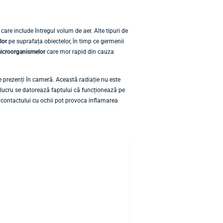
, care include întregul volum de aer. Alte tipuri de
lor
pe suprafața obiectelor, în timp ce germenii
microorganismelor
care mor rapid din cauza
ie prezenți în cameră. Această radiație nu este
t lucru se datorează faptului că funcționează pe
 contactului cu ochii pot provoca inflamarea