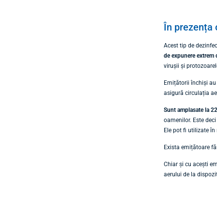
În prezența
Acest tip de dezinf
de expunere extrem 
virușii și protozoar
Emițătorii închiși a
asigură circulația ae
Sunt amplasate la 22
oamenilor. Este dec
Ele pot fi utilizate
Exista emițătoare fă
Chiar și cu acești e
aerului de la dispozi