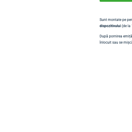
Sunt montate pe pere
dispozitivului
(de la 
După pornirea emițăt
înlocuit sau se mișcă