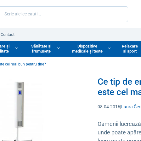
Contact
are și
Sănătate și
Dispozitive
Relaxare
litate
frumusețe
medicale și teste
și sport
ste cel mai bun pentru tine?
Ce tip de 
este cel ma
08.04.2016
|
Laura Če
Oamenii lucrează î
unde poate apăre
lucru poate provo