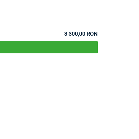
COD:
P5401
În stoc >10buc
Estimare livrare 12.
3 300,00 RON
PRODUS DE TOP