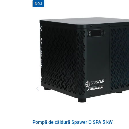
NOU
Pompă de căldură Spawer O SPA 5 kW