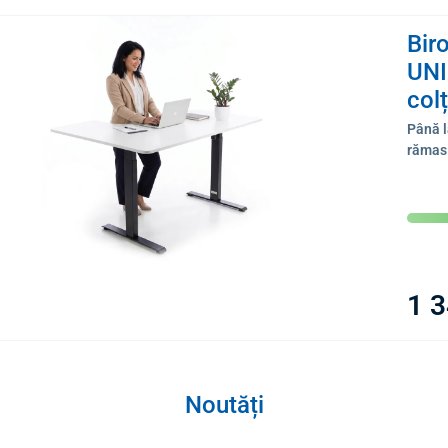
Biro
UNI
col
Până l
rămas
1 
Noutăți