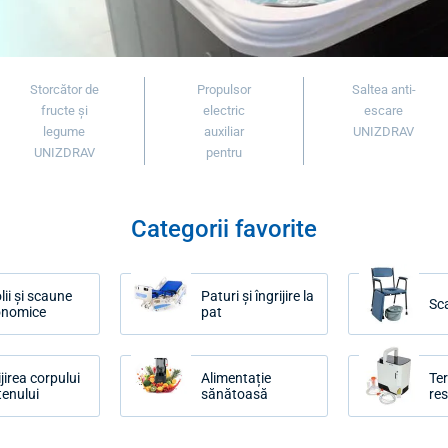
Storcător de
Propulsor
Saltea anti-
fructe și
electric
escare
legume
auxiliar
UNIZDRAV
UNIZDRAV
pentru
Categorii favorite
lii și scaune
Paturi și îngrijire la
Sc
onomice
pat
ijirea corpului
Alimentație
Te
 tenului
sănătoasă
res