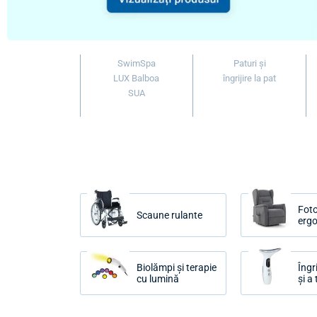
SwimSpa
Paturi și
LUX Balboa
îngrijire la pat
SUA
Foto
Scaune rulante
erg
Biolămpi și terapie
Îngr
cu lumină
și a