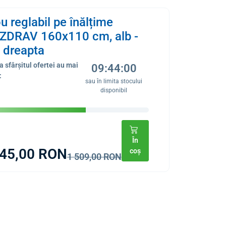
u reglabil pe înălțime
ZDRAV 160x110 cm, alb -
ț dreapta
a sfârșitul ofertei au mai
09:44:00
:
sau în limita stocului
disponibil
În
345,00 RON
coș
1 509,00 RON