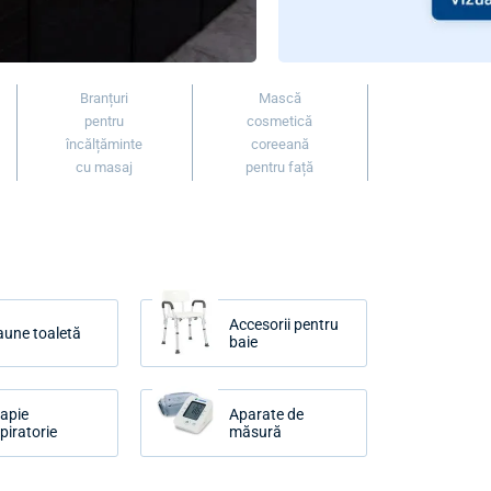
Branțuri
Mască
pentru
cosmetică
încălțăminte
coreeană
cu masaj
pentru față
Accesorii pentru
aune toaletă
baie
rapie
Aparate de
piratorie
măsură