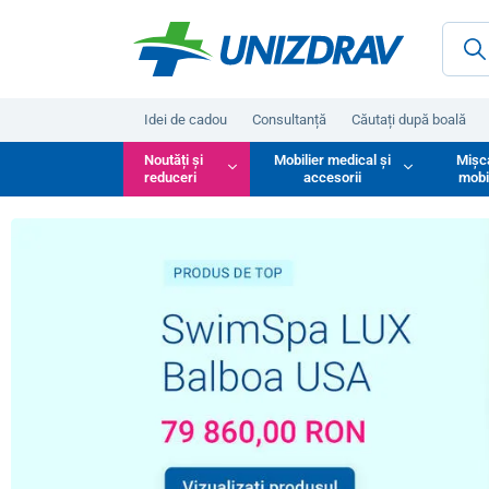
Idei de cadou
Consultanță
Căutați după boală
Noutăți și
Mobilier medical și
Mișc
reduceri
accesorii
mobi