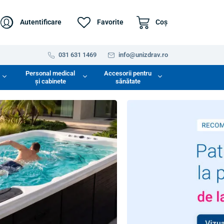
Autentificare
Favorite
Coş
031 631 1469
info@unizdrav.ro
Personal medical
Accesorii pentru
și cabinete
sănătate