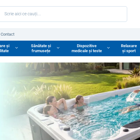
Contact
are și
Sănătate și
Dispozitive
Relaxare
litate
frumusețe
medicale și teste
și sport