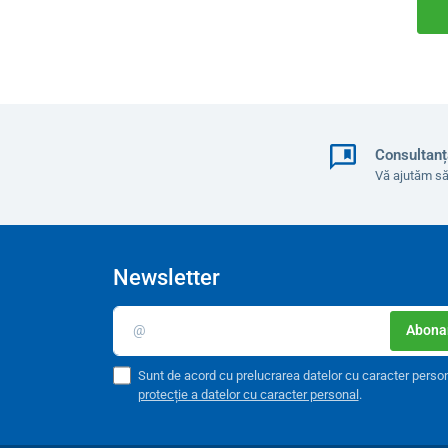
Consultanț
Vă ajutăm să
Newsletter
Abonar
Sunt de acord cu prelucrarea datelor cu caracter perso
protecție a datelor cu caracter personal
.