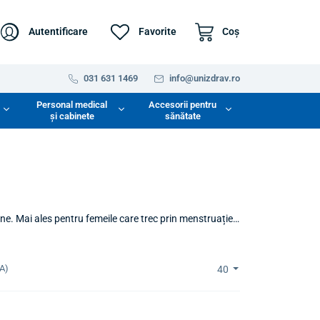
Autentificare
Favorite
Coş
031 631 1469
info@unizdrav.ro
Personal medical
Accesorii pentru
și cabinete
sănătate
ane. Mai ales pentru femeile care trec prin menstruație,
luri de duș, spume vaginale sau supozitoare care
A)
40