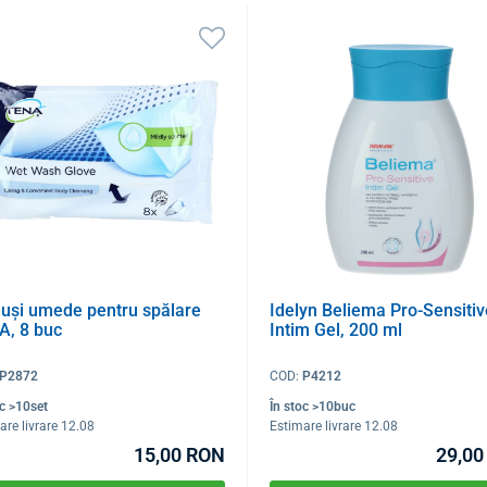
uși umede pentru spălare
Idelyn Beliema Pro-Sensitiv
A, 8 buc
Intim Gel, 200 ml
P2872
COD:
P4212
oc >10set
În stoc >10buc
are livrare 12.08
Estimare livrare 12.08
15,00 RON
29,00