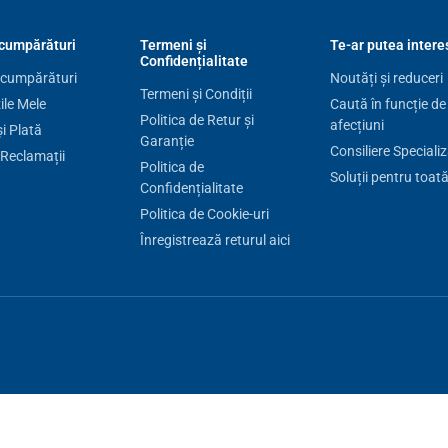
cumpărături
Termeni și
Te-ar putea intere
Confidențialitate
 cumpărături
Noutăți și reduceri
Termeni și Condiții
le Mele
Caută în funcție de
Politica de Retur și
afecțiuni
și Plată
Garanție
Consiliere Speciali
 Reclamații
Politica de
Soluții pentru toat
Confidențialitate
Politica de Cookie-uri
Înregistrează returul aici