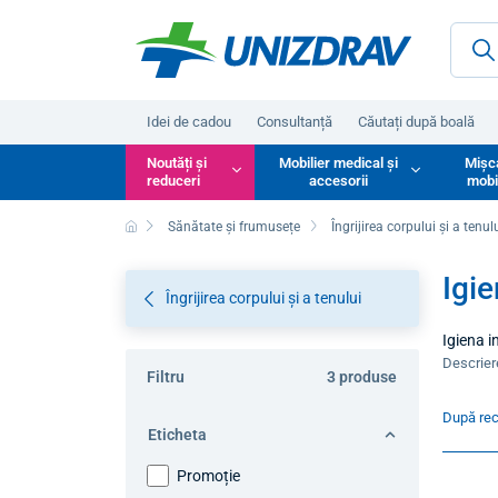
Idei de cadou
Consultanță
Căutați după boală
Noutăți și
Mobilier medical și
Mișc
reduceri
accesorii
mobi
Sănătate și frumusețe
Îngrijirea corpului și a tenul
Igie
Îngrijirea corpului și a tenului
Igiena i
sarcină 
Descrie
Filtru
3 produse
asigură 
După re
Eticheta
Promoție