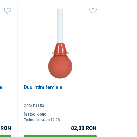
e
Duș intim feminin
COD:
P1853
În stoc >5buc
Estimare livrare 12.08
 RON
82,00 RON