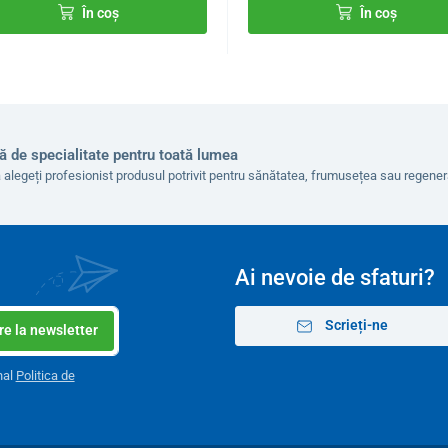
În coș
În coș
ă de specialitate pentru toată lumea
 alegeți profesionist produsul potrivit pentru sănătatea, frumusețea sau regen
Ai nevoie de sfaturi?
Scrieți-ne
e la newsletter
nal
Politica de