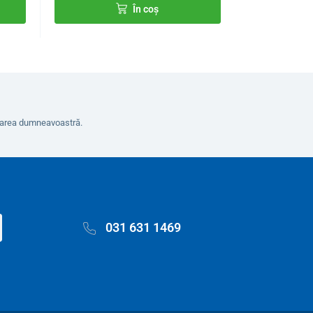
În coș
erarea dumneavoastră.
031 631 1469