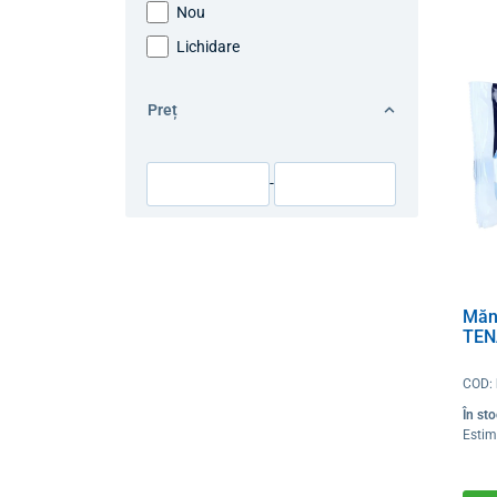
Nou
Lichidare
Preț
-
Măn
TEN
COD:
În st
Estim