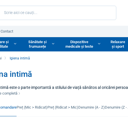
Contact
are și
Sănătate și
Dispozitive
Relaxare
litate
frumusețe
medicale și teste
și sport
ui
Igiena intimă
na intimă
ntimă este o parte importantă a stilului de viață sănătos al oricărei perso
sau menopauză, atunci când este cazul să folosești diverse săpunuri, ge
re completă
sănătatea și confortul zonelor intime.
comandare
Preț (Mic > Ridicat)
Preț (Ridicat > Mic)
Denumire (A - Z)
Denumire (Z - 