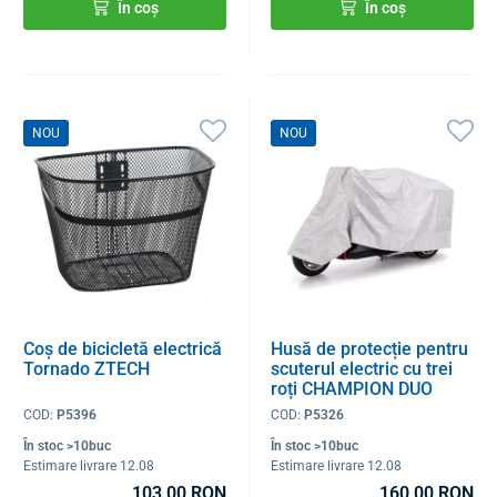
În coș
În coș
NOU
NOU
Coș de bicicletă electrică
Husă de protecție pentru
Tornado ZTECH
scuterul electric cu trei
roți CHAMPION DUO
COD:
P5396
COD:
P5326
În stoc >10buc
În stoc >10buc
Estimare livrare 12.08
Estimare livrare 12.08
103,00 RON
160,00 RON