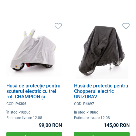
Husă de protecție pentru
Husă de protecție pentru
scuterul electric cu trei
Chopperul electric
roți CHAMPION și
UNIZDRAV
MOBILITY Plus
COD:
P4306
COD:
P4697
În stoc >10buc
În stoc >10buc
Estimare livrare 12.08
Estimare livrare 12.08
99,00 RON
145,00 RON