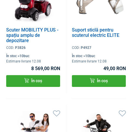
Scuter MOBILITY PLUS -
Suport sticlă pentru
spațiu amplu de
scuterul electric ELITE
depozitare
COD:
P3826
COD:
P4927
În stoc >10buc
În stoc >10buc
Estimare livrare 12.08
Estimare livrare 12.08
8 569,00 RON
49,00 RON
În coș
În coș