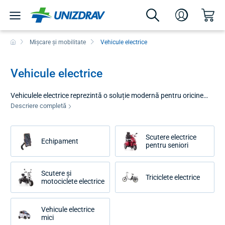
Mișcare și mobilitate
Vehicule electrice
Vehicule electrice
Vehiculele electrice reprezintă o soluție modernă pentru oricine
caută o modalitate de a-și menține independența și mobilitatea în
Descriere completă
ciuda limitărilor fizice. În această categorie veți găsi o gamă largă
de mijloace care facilitează deplasarea în medii urbane, în natură
Scutere electrice
și în zone închise. Scopul nostru este de a oferi vehicule electrice
Echipament
pentru seniori
fiabile, care combină manevrabilitatea sigură, confortul și
designul modern, adaptat nevoilor individuale ale utilizatorilor.
Scutere și
Triciclete electrice
motociclete electrice
Vehicule electrice
mici