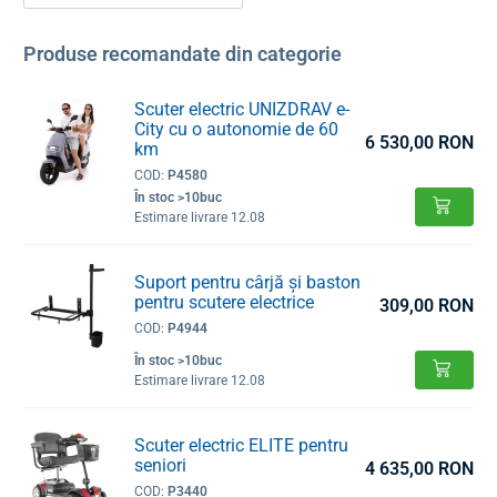
Produse recomandate din categorie
Scuter electric UNIZDRAV e-
City cu o autonomie de 60
6 530,00 RON
km
COD:
P4580
În stoc >10buc
Estimare livrare 12.08
Suport pentru cârjă și baston
pentru scutere electrice
309,00 RON
COD:
P4944
În stoc >10buc
Estimare livrare 12.08
Scuter electric ELITE pentru
seniori
4 635,00 RON
COD:
P3440