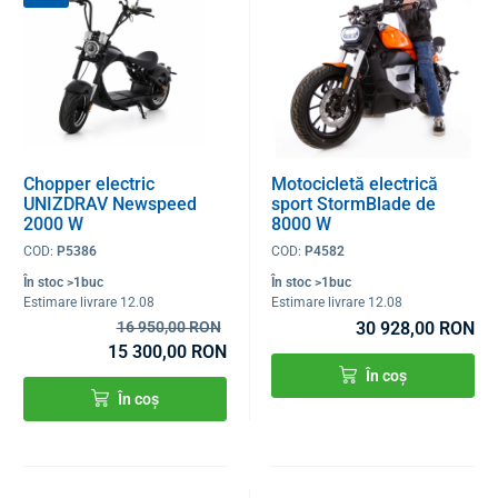
Chopper electric
Motocicletă electrică
UNIZDRAV Newspeed
sport StormBlade de
2000 W
8000 W
COD:
P5386
COD:
P4582
În stoc >1buc
În stoc >1buc
Estimare livrare 12.08
Estimare livrare 12.08
16 950,00 RON
30 928,00 RON
15 300,00 RON
În coș
În coș