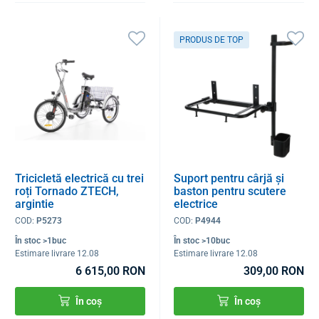
PRODUS DE TOP
Tricicletă electrică cu trei
Suport pentru cârjă și
roți Tornado ZTECH,
baston pentru scutere
argintie
electrice
COD:
P5273
COD:
P4944
În stoc >1buc
În stoc >10buc
Estimare livrare 12.08
Estimare livrare 12.08
6 615,00 RON
309,00 RON
În coș
În coș