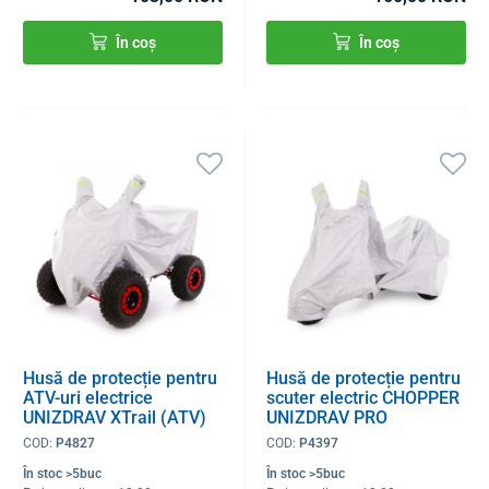
În coș
În coș
Husă de protecție pentru
Husă de protecție pentru
ATV-uri electrice
scuter electric CHOPPER
UNIZDRAV XTrail (ATV)
UNIZDRAV PRO
COD:
P4827
COD:
P4397
În stoc >5buc
În stoc >5buc