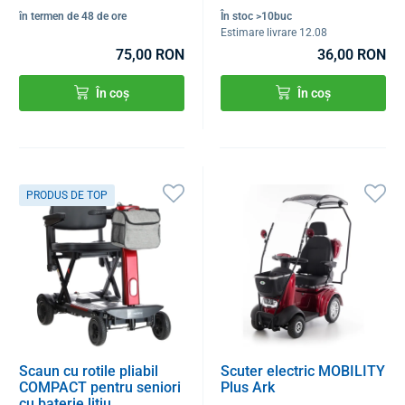
în termen de 48 de ore
În stoc >10buc
Estimare livrare 12.08
75,00 RON
36,00 RON
În coș
În coș
PRODUS DE TOP
Scaun cu rotile pliabil
Scuter electric MOBILITY
COMPACT pentru seniori
Plus Ark
cu baterie litiu