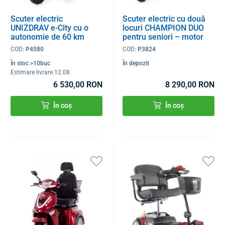
Scuter electric
Scuter electric cu două
UNIZDRAV e-City cu o
locuri CHAMPION DUO
autonomie de 60 km
pentru seniori – motor
puternic de 1000 W
COD:
P4580
COD:
P3824
În stoc >10buc
În depozit
Estimare livrare 12.08
6 530,00 RON
8 290,00 RON
În coș
În coș