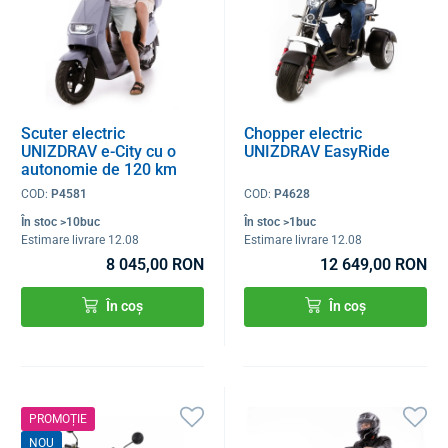
Scuter electric
Chopper electric
UNIZDRAV e-City cu o
UNIZDRAV EasyRide
autonomie de 120 km
COD:
P4581
COD:
P4628
În stoc >10buc
În stoc >1buc
Estimare livrare 12.08
Estimare livrare 12.08
8 045,00 RON
12 649,00 RON
În coș
În coș
PROMOȚIE
NOU