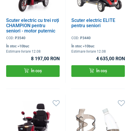
Scuter electric cu trei roți
Scuter electric ELITE
CHAMPION pentru
pentru seniori
seniori - motor puternic
de 1000 W, roșu
COD:
P3540
COD:
P3440
În stoc >10buc
În stoc >10buc
Estimare livrare 12.08
Estimare livrare 12.08
8 197,00 RON
4 635,00 RON
În coș
În coș