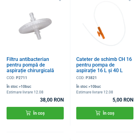
Filtru antibacterian
Cateter de schimb CH 16
pentru pompă de
pentru pompa de
aspirație chirurgicală
aspirație 16 L și 40 L
16L / 40L
pentru adulți
COD:
P2711
COD:
P3821
În stoc >10buc
În stoc >10buc
Estimare livrare 12.08
Estimare livrare 12.08
38,00 RON
5,00 RON
În coș
În coș