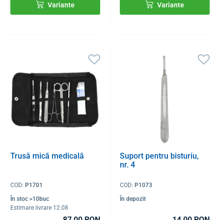
Variante
Variante
Trusă mică medicală
Suport pentru bisturiu,
nr. 4
COD:
P1701
COD:
P1073
În stoc >10buc
În depozit
Estimare livrare 12.08
87,00 RON
14,00 RON