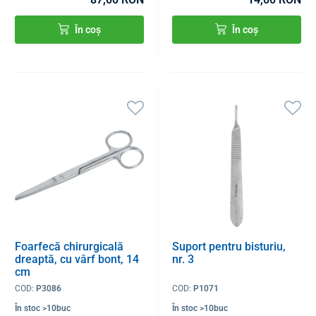
În coș
În coș
Foarfecă chirurgicală
Suport pentru bisturiu,
dreaptă, cu vârf bont, 14
nr. 3
cm
COD:
P3086
COD:
P1071
În stoc >10buc
În stoc >10buc