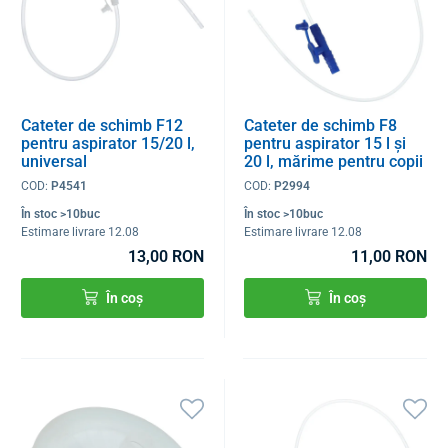
Cateter de schimb F12
Cateter de schimb F8
pentru aspirator 15/20 l,
pentru aspirator 15 l și
universal
20 l, mărime pentru copii
COD:
P4541
COD:
P2994
În stoc >10buc
În stoc >10buc
Estimare livrare 12.08
Estimare livrare 12.08
13,00 RON
11,00 RON
În coș
În coș