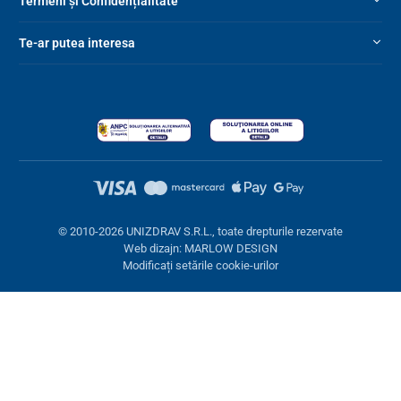
Termeni și Confidențialitate
Te-ar putea interesa
© 2010-2026 UNIZDRAV S.R.L., toate drepturile rezervate
Web dizajn: MARLOW DESIGN
Modificați setările cookie-urilor
Setări cookies
Aceste pagini folosesc cookie-uri. Unele sunt necesare pentru
buna funcționare a site-ului, altele le putem folosi doar cu acordul