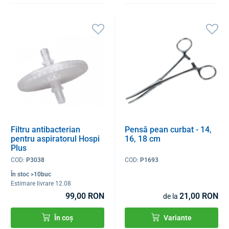
Filtru antibacterian
Pensă pean curbat - 14,
pentru aspiratorul Hospi
16, 18 cm
Plus
COD:
P3038
COD:
P1693
În stoc >10buc
Estimare livrare 12.08
99,00 RON
21,00 RON
de la
În coș
Variante