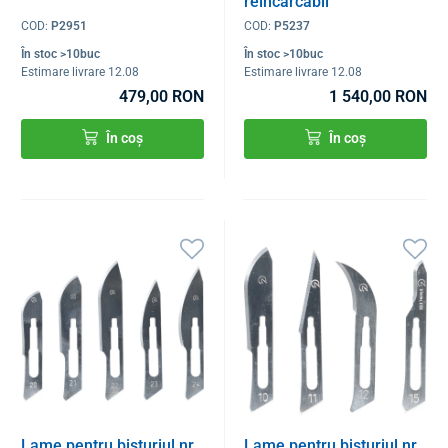
reîncărcabil
COD:
P2951
COD:
P5237
În stoc >10buc
În stoc >10buc
Estimare livrare 12.08
Estimare livrare 12.08
479,00 RON
1 540,00 RON
În coș
În coș
Lame pentru bisturiul nr.
Lame pentru bisturiul nr.