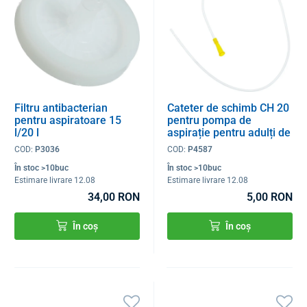
Filtru antibacterian
Cateter de schimb CH 20
pentru aspiratoare 15
pentru pompa de
l/20 l
aspirație pentru adulți de
16 l si 40 l
COD:
P3036
COD:
P4587
În stoc >10buc
În stoc >10buc
Estimare livrare 12.08
Estimare livrare 12.08
34,00 RON
5,00 RON
În coș
În coș