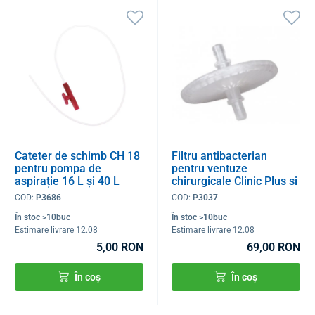
Cateter de schimb CH 18
Filtru antibacterian
pentru pompa de
pentru ventuze
aspirație 16 L și 40 L
chirurgicale Clinic Plus si
pentru adulți
Super Vega
COD:
P3686
COD:
P3037
În stoc >10buc
În stoc >10buc
Estimare livrare 12.08
Estimare livrare 12.08
5,00 RON
69,00 RON
În coș
În coș