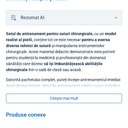
Rezumat AI
Setul de antrenament pentru suturi chirurgicale,
cu un
model
realist al pielii,
conține tot ce este necesar
pentru a exersa
diverse tehnici de sutură
și manipularea instrumentelor
chirurgicale. Acest material didactic demonstrativ este potrivit
pentru studenții la medicină și profesioniștii din domeniul
sănătății care doresc
să își îmbunătățească abilitățile
chirurgicale
într-o sală de clasă sau acasă.
Datorită pachetului complet, puteți începe antrenamentul imediat
după despachetare. Setul de antrenament pentru cusut include o
pernuță specială din silicon cu trei straturi
care
simulează fidel
structura țesutului uman
- piele, grăsime și mușchi. Modelul de
Citește mai mult
piele oferă
o rezistență autentică la penetrarea acului
, ceea ce
este esențial pentru obținerea senzației corecte și a tehnicii
Produse conexe
adecvate în timpul unei proceduri reale. Pernuța este durabilă și
potrivită pentru exersare repetată.