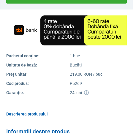
Pachetul conține:
1 buc
Unitate de bază:
Bucăți
Preț unitar:
219,00 RON / buc
Cod produs:
P5269
Garanție:
24 luni
Descrierea produsului
Informații despre produs