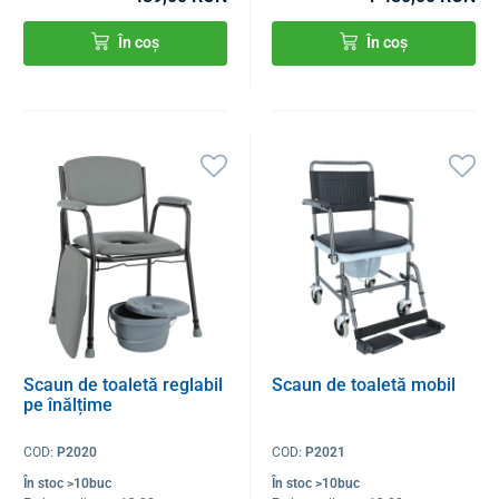
În coș
În coș
Scaun de toaletă reglabil
Scaun de toaletă mobil
pe înălțime
COD:
P2020
COD:
P2021
În stoc >10buc
În stoc >10buc