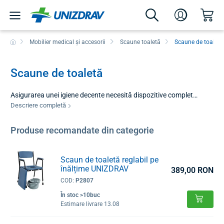
Mobilier medical și accesorii
Scaune toaletă
Scaune de toaletă
Scaune de toaletă
Asigurarea unei igiene decente necesită dispozitive complet
adaptate nivelului de mobilitate al pacientului și posibilităților
Descriere completă
spațiale ale gospodăriei. Oferta noastră include scaune de toaletă
sub formă de scaune statice și cărucioare mobile pentru toaletă.
Produse recomandate din categorie
Indiferent dacă aveți nevoie de o bază stabilă chiar lângă pat sau
căutați un mijloc de a transporta pacientul în siguranță la baie
sau toaletă, aveți garanția că veți găsi alegerea potrivită la noi.
Scaun de toaletă reglabil pe
înălțime UNIZDRAV
389,00 RON
COD:
P2807
În stoc >10buc
Estimare livrare 13.08