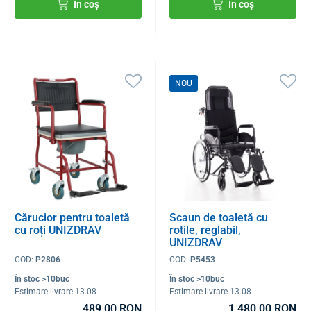
În coș
În coș
NOU
Cărucior pentru toaletă
Scaun de toaletă cu
cu roți UNIZDRAV
rotile, reglabil,
UNIZDRAV
COD:
P2806
COD:
P5453
În stoc >10buc
În stoc >10buc
Estimare livrare 13.08
Estimare livrare 13.08
489,00 RON
1 480,00 RON