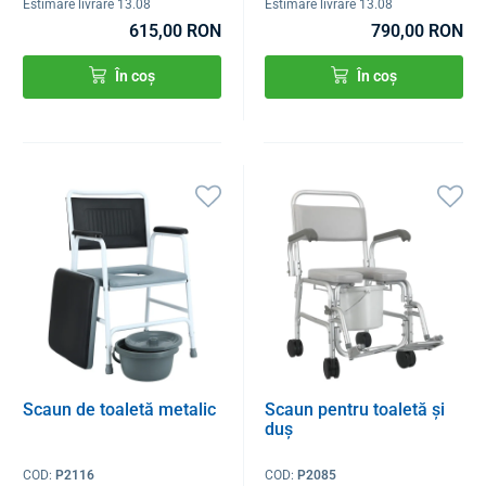
Estimare livrare 13.08
Estimare livrare 13.08
615,00 RON
790,00 RON
În coș
În coș
Scaun de toaletă metalic
Scaun pentru toaletă și
duș
COD:
P2116
COD:
P2085