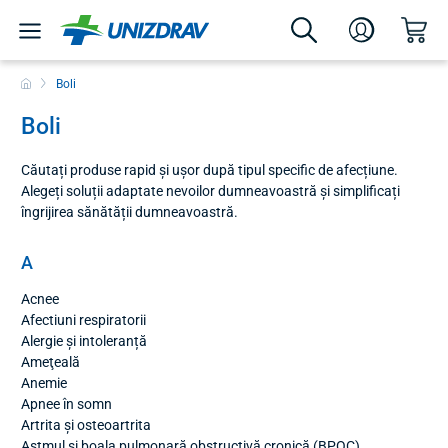
Boli
Boli
Căutați produse rapid și ușor după tipul specific de afecțiune.
Alegeți soluții adaptate nevoilor dumneavoastră și simplificați
îngrijirea sănătății dumneavoastră.
A
Acnee
Afectiuni respiratorii
Alergie și intoleranță
Ameţeală
Anemie
Apnee în somn
Artrita și osteoartrita
Astmul și boala pulmonară obstructivă cronică (BPOC)