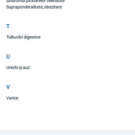
Sindromul picioarelor nelinistite
Supraponderalitate, obezitate
T
Tulburări digestive
U
Urechi și auz
V
Varice