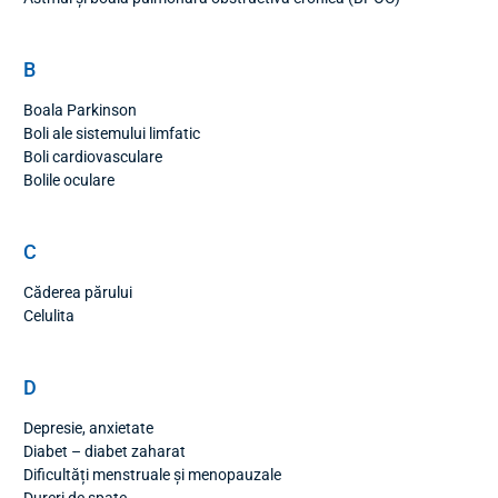
B
Boala Parkinson
Boli ale sistemului limfatic
Boli cardiovasculare
Bolile oculare
C
Căderea părului
Celulita
D
Depresie, anxietate
Diabet – diabet zaharat
Dificultăți menstruale și menopauzale
Dureri de spate