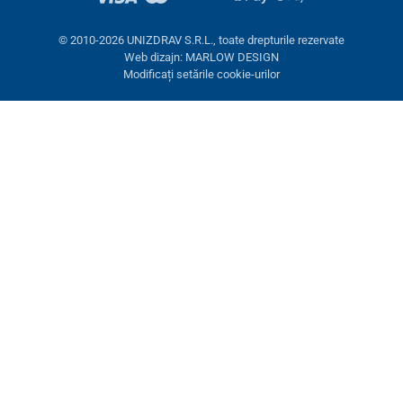
© 2010-2026 UNIZDRAV S.R.L., toate drepturile rezervate
Web dizajn: MARLOW DESIGN
Modificați setările cookie-urilor
Setări cookies
Aceste pagini folosesc cookie-uri. Unele sunt necesare pentru
buna funcționare a site-ului, altele le putem folosi doar cu acordul
dumneavoastră. Aveți opțiunea de a refuza cookie-urile opționale.
Refuză.
Necesare
Performanţă
Cookie-uri de marketing