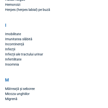
Hemoroizi
Herpes (herpes labial) pe buză
I
Imobilitate
Imunitatea slăbită
Incontinenţă
Infecții
Infecții ale tractului urinar
Infertilitate
Insomnia
M
Mătreață și seboree
Micoza unghiilor
Migrenă