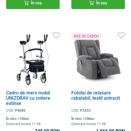
În coș
În coș
IDEE DE CADOU
Cadru de mers mobil
Fotoliu de relaxare
UNIZDRAV cu cotiere
rabatabil, textil antracit
extinse
COD:
P4680
COD:
P2433
În stoc >10buc
În stoc >10buc
Estimare livrare 11.08
Estimare livrare 11.08