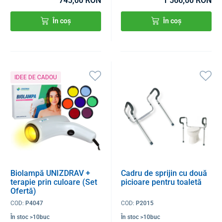
745,00 RON
1 566,00 RON
În coș
În coș
IDEE DE CADOU
Biolampă UNIZDRAV +
Cadru de sprijin cu două
terapie prin culoare (Set
picioare pentru toaletă
Ofertă)
COD:
P4047
COD:
P2015
În stoc >10buc
În stoc >10buc