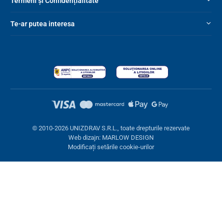
Termeni și Confidențialitate
Te-ar putea interesa
© 2010-2026 UNIZDRAV S.R.L., toate drepturile rezervate
Web dizajn: MARLOW DESIGN
Modificați setările cookie-urilor
Setări cookies
Aceste pagini folosesc cookie-uri. Unele sunt necesare pentru
buna funcționare a site-ului, altele le putem folosi doar cu acordul