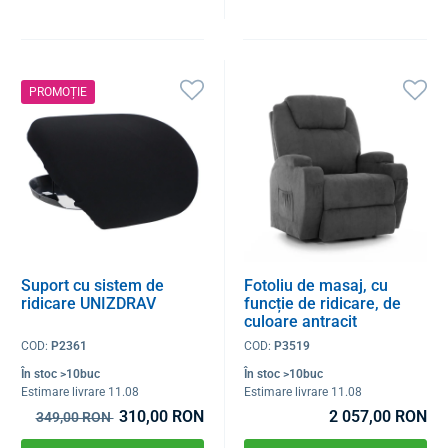
PROMOȚIE
Suport cu sistem de
Fotoliu de masaj, cu
ridicare UNIZDRAV
funcție de ridicare, de
culoare antracit
COD:
P2361
COD:
P3519
În stoc >10buc
În stoc >10buc
Estimare livrare 11.08
Estimare livrare 11.08
310,00 RON
2 057,00 RON
349,00 RON