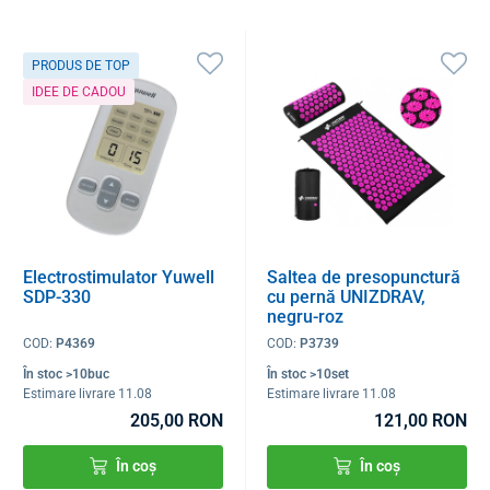
PRODUS DE TOP
IDEE DE CADOU
Electrostimulator Yuwell
Saltea de presopunctură
SDP-330
cu pernă UNIZDRAV,
negru-roz
COD:
P4369
COD:
P3739
În stoc >10buc
În stoc >10set
Estimare livrare 11.08
Estimare livrare 11.08
205,00 RON
121,00 RON
În coș
În coș