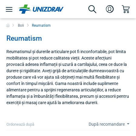
Boli
Reumatism
Reumatism
Reumatismul și durerile articulare pot fi inconfortabile, pot limita
mobilitatea și pot reduce calitatea vieții. Aceste afecțiuni
provoacă adesea inflamații și uzură a cartilajului, ceea ce duce la
durere și rigiditate. Aveți grijă de articulațiile dumneavoastră cu
produse care vă vor ajuta să obțineți mai multă flexibilitate și
confort în timpul mișcării. Gama noastră include suplimente
alimentare pentru a sprijini regenerarea articulațiilor, a reduce
inflamația și a îmbunătăți flexibilitatea, precum și accesorii pentru
exerciții și masaj care ajută la ameliorarea durerii.
După recomandare
Ordonează după