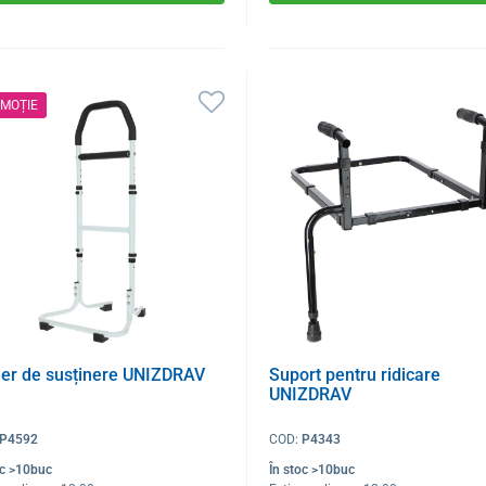
MOȚIE
er de susținere UNIZDRAV
Suport pentru ridicare
UNIZDRAV
P4592
COD:
P4343
oc >10buc
În stoc >10buc