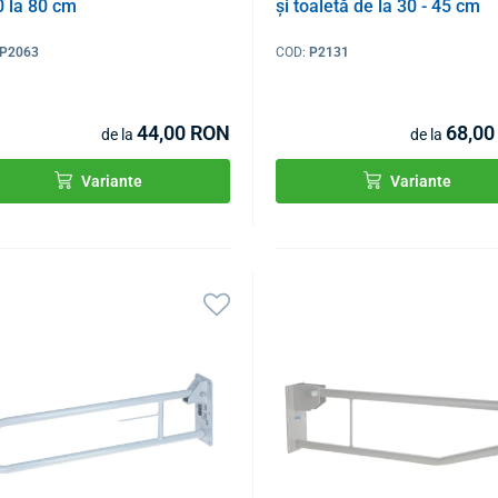
0 la 80 cm
și toaletă de la 30 - 45 cm
P2063
COD:
P2131
44,00 RON
68,00
de la
de la
Variante
Variante