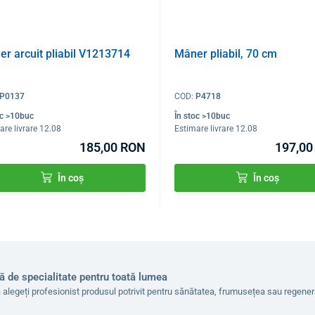
r arcuit pliabil V1213714
Mâner pliabil, 70 cm
P0137
COD:
P4718
oc >10buc
În stoc >10buc
are livrare 12.08
Estimare livrare 12.08
185,00 RON
197,00
În coș
În coș
ă de specialitate pentru toată lumea
 alegeți profesionist produsul potrivit pentru sănătatea, frumusețea sau regen