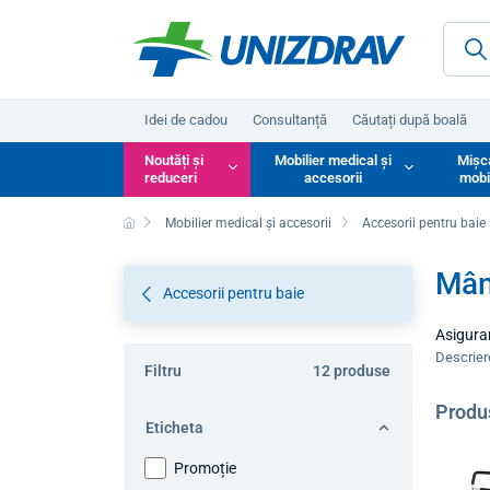
Idei de cadou
Consultanță
Căutați după boală
Noutăți și
Mobilier medical și
Mișc
reduceri
accesorii
mobi
Mobilier medical și accesorii
Accesorii pentru baie
Mân
Accesorii pentru baie
Asigurar
suportur
Descrie
Filtru
12 produse
Aceste a
redusă.
Produ
Eticheta
Promoție