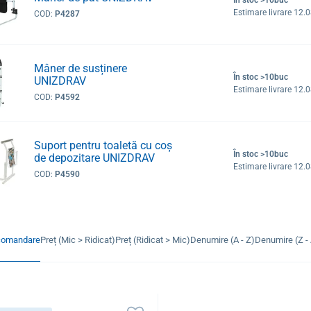
Estimare livrare 12.
COD:
P4287
Mâner de susținere
În stoc >10buc
UNIZDRAV
Estimare livrare 12.
COD:
P4592
Suport pentru toaletă cu coș
În stoc >10buc
de depozitare UNIZDRAV
Estimare livrare 12.
COD:
P4590
comandare
Preț (Mic > Ridicat)
Preț (Ridicat > Mic)
Denumire (A - Z)
Denumire (Z - 