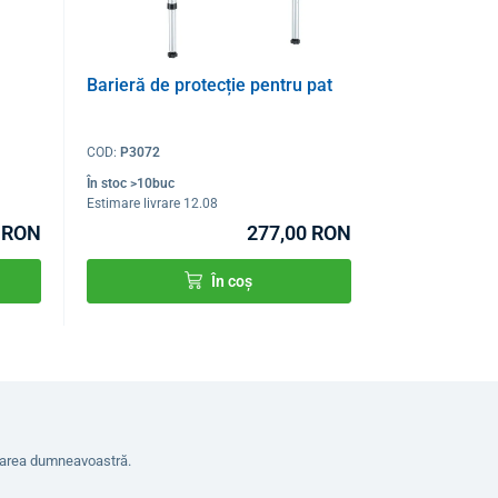
Barieră de protecție pentru pat
COD:
P3072
În stoc >10buc
Estimare livrare 12.08
 RON
277,00 RON
În coș
erarea dumneavoastră.