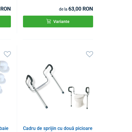
 RON
63,00 RON
de la
Variante
baie
Cadru de sprijin cu două picioare