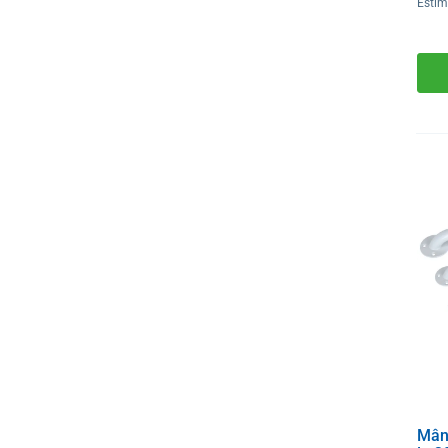
Estim
Mâne