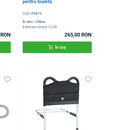
pentru toaletă
COD:
P2015
În stoc >10buc
Estimare livrare 12.08
 RON
265,00 RON
În coș