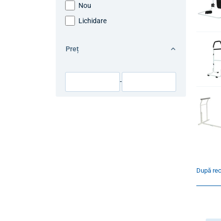
Nou
Lichidare
Preț
-
După re