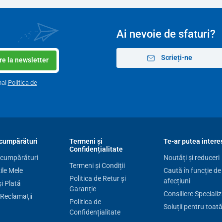
Ai nevoie de sfaturi?
Scrieți-ne
e la newsletter
nal
Politica de
cumpărături
Termeni și
Te-ar putea intere
Confidențialitate
 cumpărături
Noutăți și reduceri
Termeni și Condiții
le Mele
Caută în funcție de
Politica de Retur și
afecțiuni
și Plată
Garanție
Consiliere Speciali
 Reclamații
Politica de
Soluții pentru toat
Confidențialitate