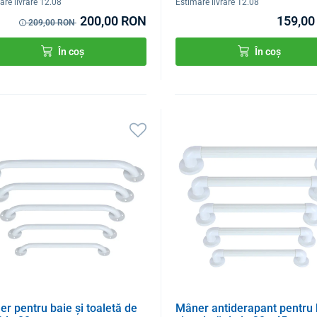
are livrare 12.08
Estimare livrare 12.08
200,00 RON
159,00
209,00 RON
În coș
În coș
r pentru baie și toaletă de
Mâner antiderapant pentru 