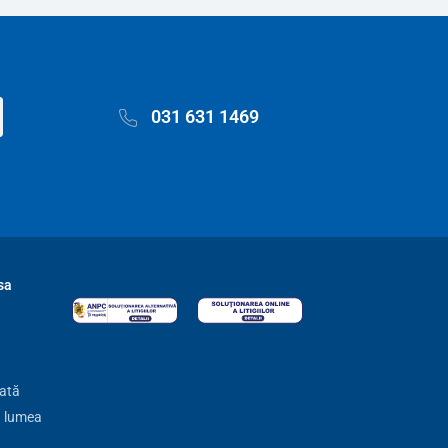
031 631 1469
sa
zată
ă lumea