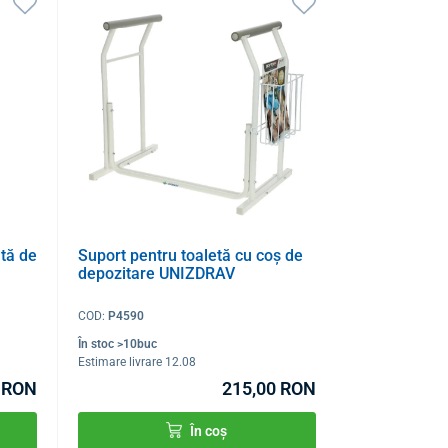
tă de
Suport pentru toaletă cu coș de
depozitare UNIZDRAV
COD:
P4590
În stoc >10buc
Estimare livrare 12.08
 RON
215,00 RON
În coș