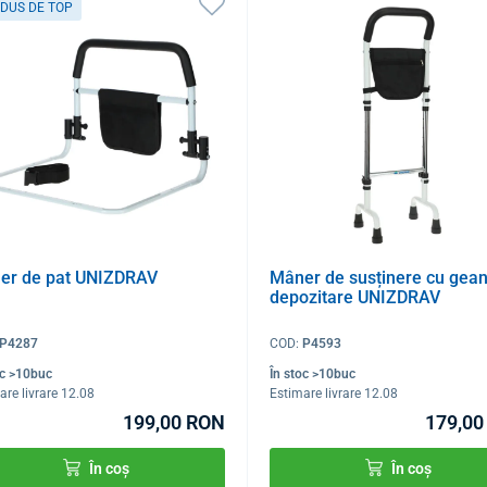
DUS DE TOP
er de pat UNIZDRAV
Mâner de susținere cu gean
depozitare UNIZDRAV
P4287
COD:
P4593
oc >10buc
În stoc >10buc
are livrare 12.08
Estimare livrare 12.08
199,00 RON
179,00
În coș
În coș