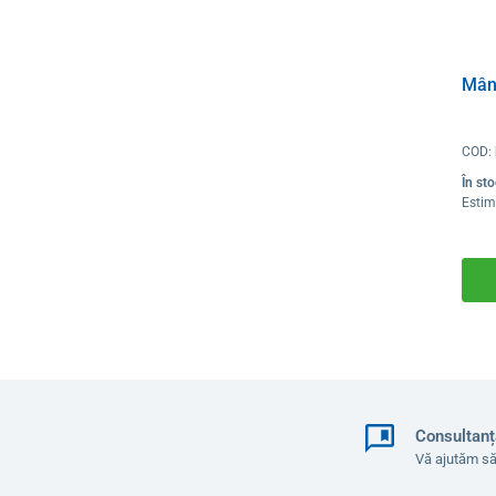
Mâne
COD:
În st
Estim
Consultanț
Vă ajutăm să