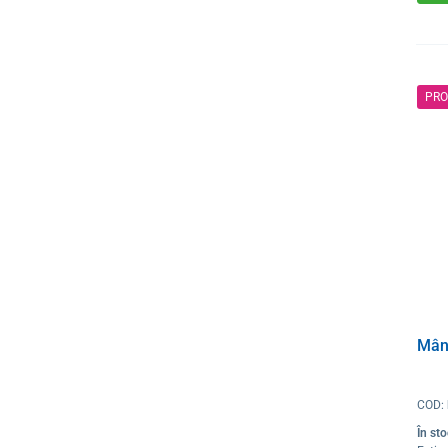
PRO
Mân
COD:
În st