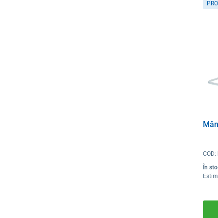
PRO
Mân
COD:
În st
Estim