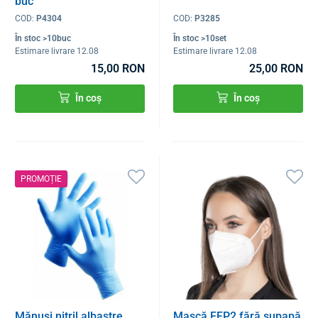
buc
COD:
P4304
COD:
P3285
În stoc >10buc
În stoc >10set
Estimare livrare 12.08
Estimare livrare 12.08
15,00 RON
25,00 RON
În coș
În coș
PROMOȚIE
Mănuși nitril albastre,
Mască FFP2 fără supapă