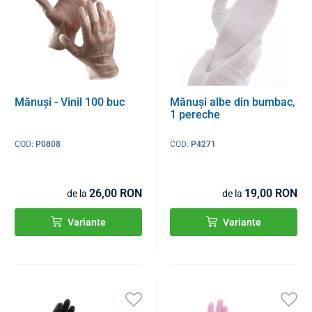
Mănuși - Vinil 100 buc
Mănuși albe din bumbac,
1 pereche
COD:
P0808
COD:
P4271
26,00 RON
19,00 RON
de la
de la
Variante
Variante