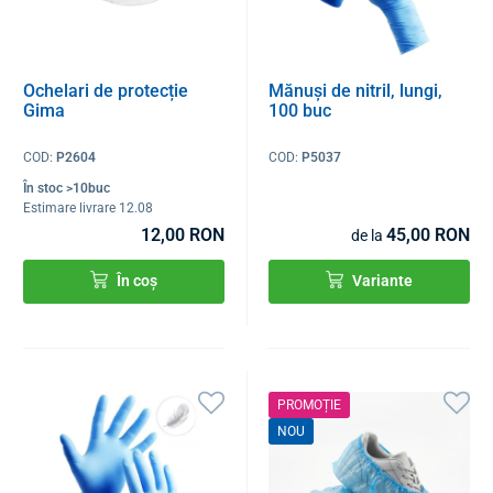
Ochelari de protecție
Mănuși de nitril, lungi,
Gima
100 buc
COD:
P2604
COD:
P5037
În stoc >10buc
Estimare livrare 12.08
12,00 RON
45,00 RON
de la
În coș
Variante
PROMOȚIE
NOU