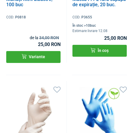
100 buc
de expirație, 20 buc.
COD:
P0818
COD:
P3655
În stoc >10buc
Estimare livrare 12.08
de la
34,00 RON
25,00 RON
25,00 RON
În coș
Variante