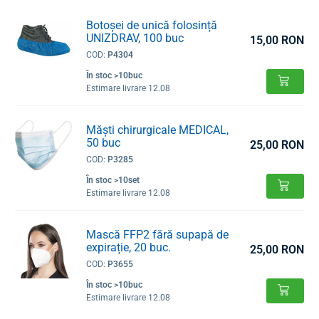
Botoșei de unică folosință
UNIZDRAV, 100 buc
15,00 RON
COD:
P4304
În stoc >10buc
Estimare livrare 12.08
Măști chirurgicale MEDICAL,
50 buc
25,00 RON
COD:
P3285
În stoc >10set
Estimare livrare 12.08
Mască FFP2 fără supapă de
expirație, 20 buc.
25,00 RON
COD:
P3655
În stoc >10buc
Estimare livrare 12.08