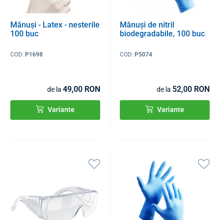
Mănuși - Latex - nesterile
Mănuși de nitril
100 buc
biodegradabile, 100 buc
COD:
P1698
COD:
P5074
49,00 RON
52,00 RON
de la
de la
Variante
Variante