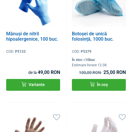
Mănuși de nitril
Botoșei de unică
hipoalergenice, 100 buc.
folosință, 1000 buc.
COD:
P5133
COD:
P5379
În stoc >10buc
Estimare livrare 12.08
49,00 RON
25,00 RON
de la
100,00 RON
Variante
În coș