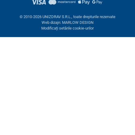
© 2010-2026 UNIZDRAV S.R.L., toate drepturile rezervate
Web dizajn: MARLOW DESIGN
Modificați setările cookie-urilor
Setări cookies
Aceste pagini folosesc cookie-uri. Unele sunt necesare pentru
buna funcționare a site-ului, altele le putem folosi doar cu acordul
dumneavoastră. Aveți opțiunea de a refuza cookie-urile opționale.
Refuză.
Necesare
Performanţă
Cookie-uri de marketing