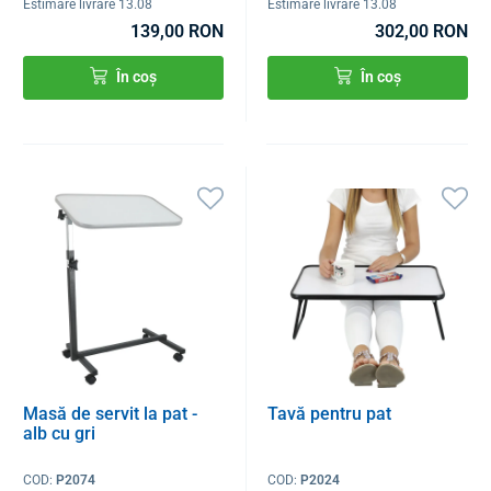
Estimare livrare 13.08
Estimare livrare 13.08
139,00 RON
302,00 RON
În coș
În coș
Masă de servit la pat -
Tavă pentru pat
alb cu gri
COD:
P2074
COD:
P2024