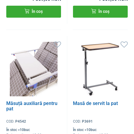
În coș
În coș
Măsuță auxiliară pentru
Masă de servit la pat
pat
COD:
P4542
COD:
P3691
În stoc >10buc
În stoc >10buc