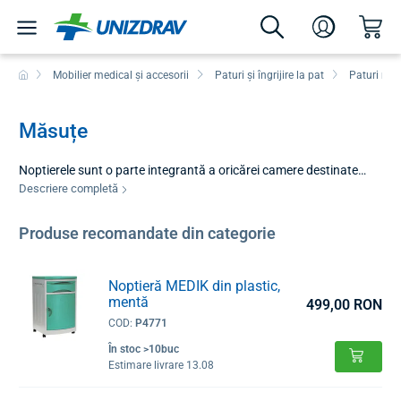
Mobilier medical și accesorii
Paturi și îngrijire la pat
Paturi med
Măsuțe
Noptierele sunt o parte integrantă a oricărei camere destinate
convalescenței pe termen lung sau îngrijirii medicale. În oferta
Descriere completă
noastră combinăm două tipuri cheie de mobilier, care împreună
asigură confortul maxim al pacientului și caracterul practic al
Produse recomandate din categorie
îngrijitorului. Indiferent dacă sunteți în căutarea unui spațiu de
depozitare stabil sau a unei suprafețe de lucru variabile direct
deasupra patului, produsele noastre sunt concepute având în
Noptieră MEDIK din plastic,
mentă
vedere durabilitatea ridicată și întreținerea ușoară.
499,00 RON
COD:
P4771
În stoc >10buc
Estimare livrare 13.08