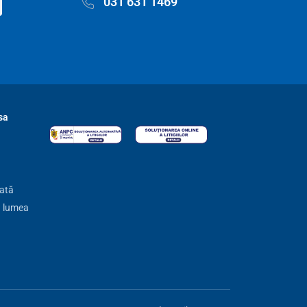
031 631 1469
sa
zată
ă lumea