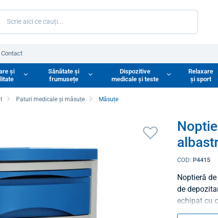
Contact
are și
Sănătate și
Dispozitive
Relaxare
litate
frumusețe
medicale și teste
și sport
at
Paturi medicale și măsuțe
Măsuțe
Noptie
albast
COD:
P4415
Noptieră de 
de depozitar
echipat cu 
practice.