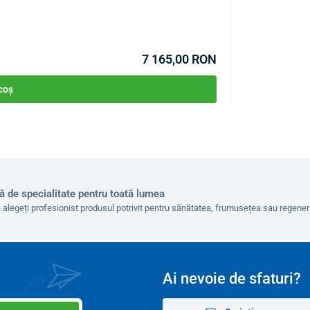
COD:
P4034
utile pentru agățarea unui prosop de mână sau a altor
În stoc >10buc
Estimare livrare 11.0
cu o masă
culisantă ascunsă
, prevăzută cu un decupaj
7 165,00 RON
rea ușoară și sigură a noptierei
.
 coș
ă de specialitate pentru toată lumea
 alegeți profesionist produsul potrivit pentru sănătatea, frumusețea sau regen
Ai nevoie de sfaturi?