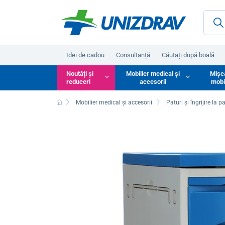
Idei de cadou
Consultanță
Căutați după boală
Noutăți și
Mobilier medical și
Mișc
reduceri
accesorii
mobi
Mobilier medical și accesorii
Paturi și îngrijire la p