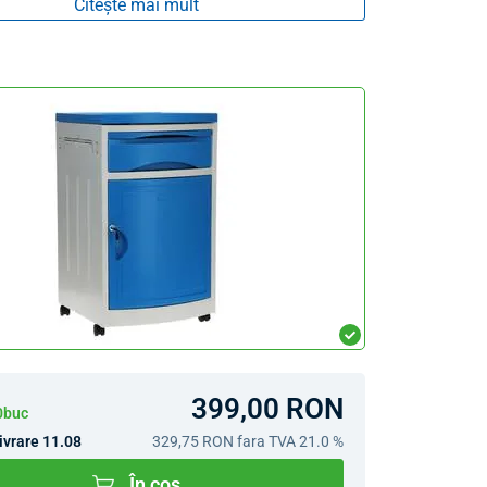
Citește mai mult
399,00 RON
10buc
ivrare 11.08
329,75 RON
fara TVA 21.0 %
În coș