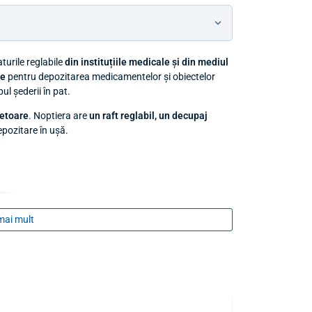
turile reglabile
din instituțiile medicale și din mediul
re
pentru depozitarea medicamentelor și obiectelor
ul șederii în pat.
ietoare
. Noptiera are
un raft reglabil, un decupaj
pozitare în ușă.
mai mult