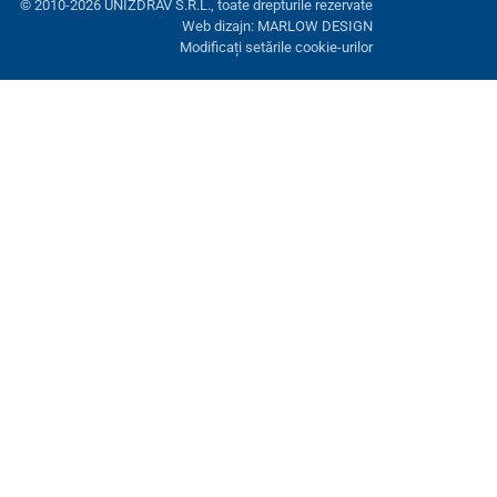
© 2010-2026 UNIZDRAV S.R.L., toate drepturile rezervate
Web dizajn: MARLOW DESIGN
Modificați setările cookie-urilor
ră. Aveți opțiunea de a refuza cookie-urile opționale.
Refuză.