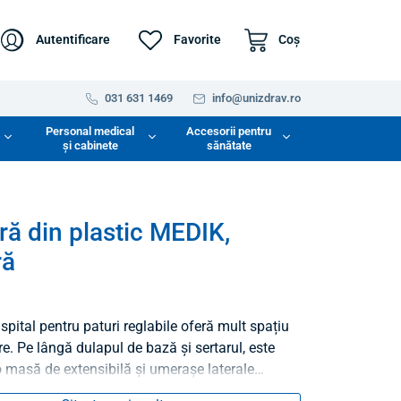
Autentificare
Favorite
Coş
031 631 1469
info@unizdrav.ro
Personal medical
Accesorii pentru
și cabinete
sănătate
ră din plastic MEDIK,
ră
spital pentru paturi reglabile oferă mult spațiu
e. Pe lângă dulapul de bază și sertarul, este
o masă de extensibilă și umerașe laterale