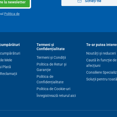
Scrieți-ne
e la newsletter
nal
Politica de
ic garantează
o durată lungă de viață
pentru noptieră
cumpărături
Termeni și
Te-ar putea intere
nică și chimică
, ușor de spălat și simplu de menținut
Confidențialitate
 cumpărături
Noutăți și reduceri
Termeni și Condiții
le Mele
Caută în funcție de
Politica de Retur și
afecțiuni
și Plată
Garanție
Consiliere Speciali
polipropilenă
 Reclamații
Politica de
Soluții pentru toat
Confidențialitate
48 x 48 x 79,5 cm
Politica de Cookie-uri
27,5 x 41 cm
Înregistrează returul aici
47 x 47 cm
9 kg