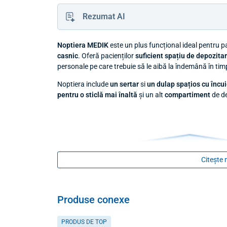
Rezumat AI
Noptiera MEDIK
este un plus funcțional ideal pentru pa
casnic
. Oferă pacienților
suficient spațiu de depozita
personale pe care trebuie să le aibă la îndemână în timp
Noptiera include
un sertar
si
un dulap spațios cu încu
pentru o sticlă mai înaltă
și un alt
compartiment
de de
Citește 
Produse conexe
PRODUS DE TOP