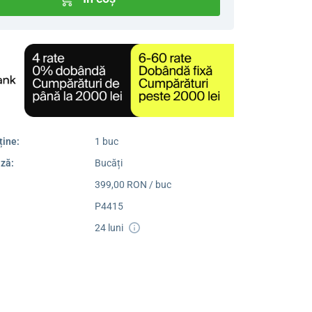
ține:
1 buc
ză:
Bucăți
399,00 RON / buc
P4415
24 luni