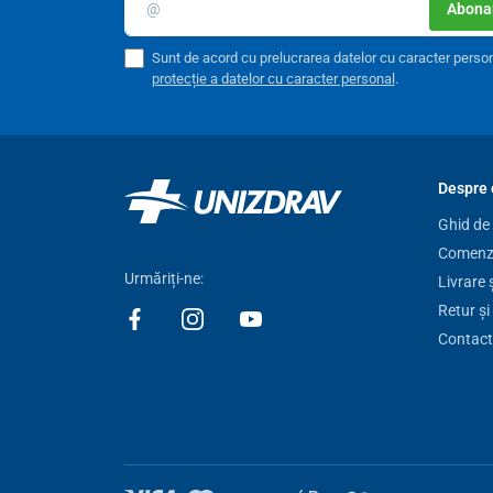
Abonar
Sunt de acord cu prelucrarea datelor cu caracter perso
protecție a datelor cu caracter personal
.
Construcția stabilă și robustă
din polimer termoplast
Despre 
de spital MEDIK. Este solidă,
rezistentă la uzura meca
într-o stare
igienică impecabilă
.
Ghid de
Comenzi
Parametrii tehnici
Urmăriți-ne:
Livrare 
Material
Retur și
Contact
Dimensiuni noptierei (Lxlxh)
Dimensiunile noptierei culisate (lxL)
Dimensiunile blatului superior (Lxl)
Greutate