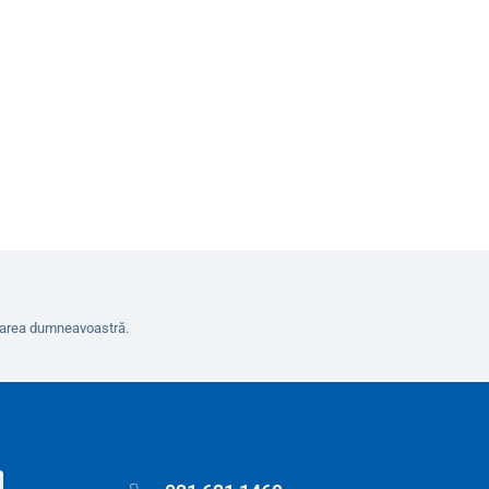
8
În coș
erarea dumneavoastră.