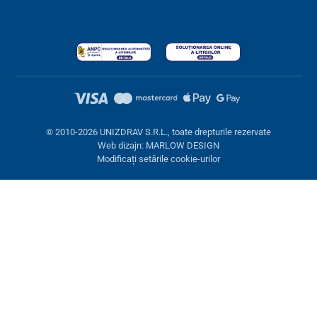
© 2010-2026 UNIZDRAV S.R.L., toate drepturile rezervate
Web dizajn: MARLOW DESIGN
Modificați setările cookie-urilor
Setări cookies
Aceste pagini folosesc cookie-uri. Unele sunt necesare pentru
buna funcționare a site-ului, altele le putem folosi doar cu acordul
dumneavoastră. Aveți opțiunea de a refuza cookie-urile opționale.
Refuză.