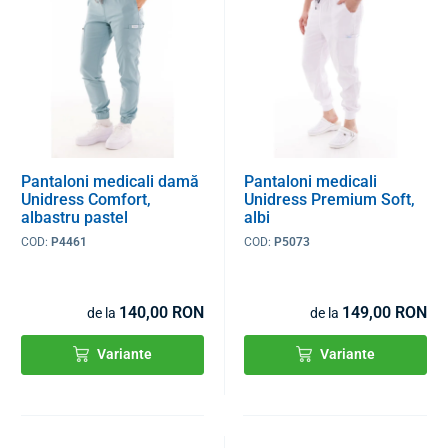
Pantaloni medicali damă
Pantaloni medicali
Unidress Comfort,
Unidress Premium Soft,
albastru pastel
albi
COD:
P4461
COD:
P5073
140,00 RON
149,00 RON
de la
de la
Variante
Variante