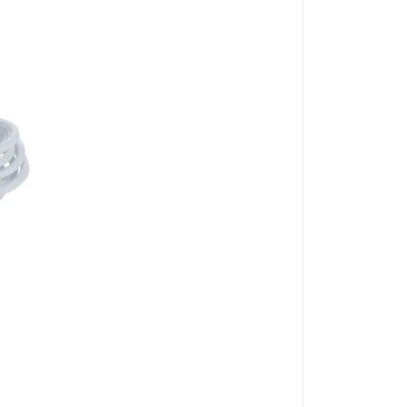
Pulsoximetru 4 
ă sau română
. După finalizarea măsurătorii,
 dar le și anunță cu voce tare.
Feedback-ul audio
al