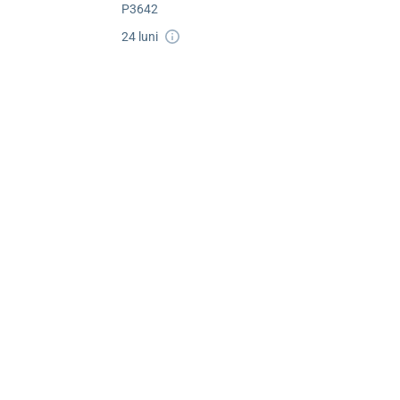
P3642
24 luni