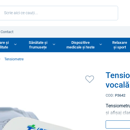
Contact
are și
Sănătate și
Dispozitive
Relaxare
litate
frumusețe
medicale și teste
și sport
Tensiometre
Tensio
vocală
COD:
P3642
Tensiometru 
și afișaj clar