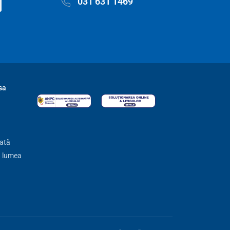
031 631 1469
sa
zată
ă lumea