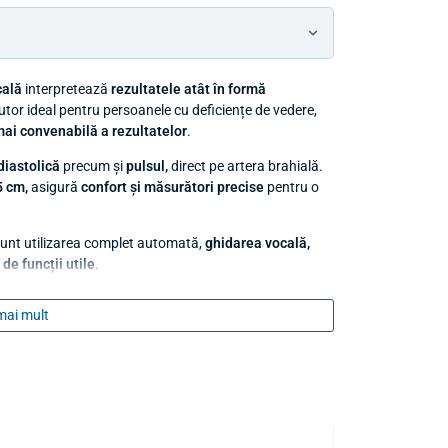
cală
interpretează
rezultatele atât în formă
jutor ideal pentru persoanele cu deficiențe de vedere,
ai convenabilă a rezultatelor
.
 diastolică
precum și
pulsul,
direct pe artera brahială.
 cm,
asigură
confort și măsurători precise
pentru o
unt utilizarea complet automată,
ghidarea vocală,
e
de funcții utile
.
mai mult