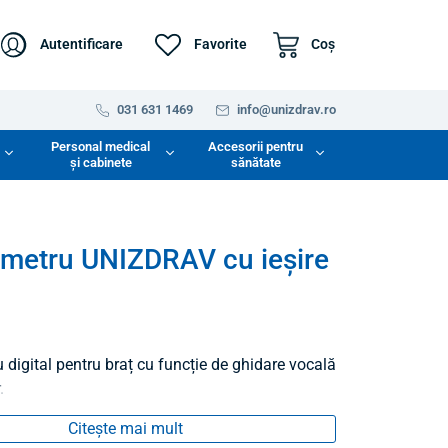
Autentificare
Favorite
Coş
031 631 1469
info@unizdrav.ro
Personal medical
Accesorii pentru
și cabinete
sănătate
metru UNIZDRAV cu ieșire
digital pentru braț cu funcție de ghidare vocală
.
Citește mai mult