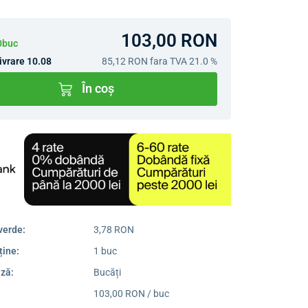
103,00 RON
10buc
ivrare 10.08
85,12 RON
fara TVA 21.0 %
În coș
verde:
3,78 RON
ține:
1 buc
ză:
Bucăți
103,00 RON / buc