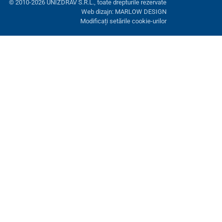
© 2010-2026 UNIZDRAV S.R.L., toate drepturile rezervate
Web dizajn: MARLOW DESIGN
Modificați setările cookie-urilor
ră. Aveți opțiunea de a refuza cookie-urile opționale.
Refuză.