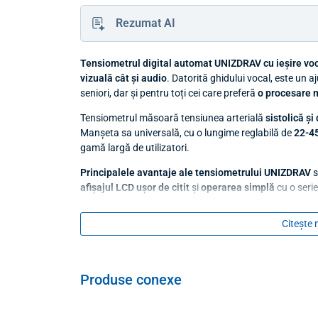
Rezumat AI
Tensiometrul digital automat UNIZDRAV cu ieșire vo
vizuală cât și audio
. Datorită ghidului vocal, este un a
seniori, dar și pentru toți cei care preferă
o procesare m
Tensiometrul măsoară tensiunea arterială
sistolică și
Manșeta sa universală, cu o lungime reglabilă de
22-45
gamă largă de utilizatori.
Principalele avantaje ale tensiometrului UNIZDRAV
s
afișajul LCD ușor de citit
și
operarea simplă
cu o seri
Citește 
Produse conexe