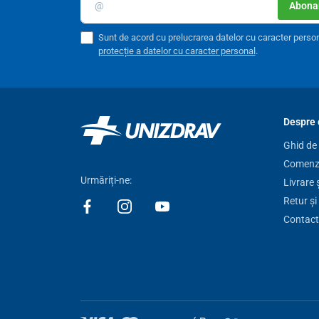
Abonar
Sunt de acord cu prelucrarea datelor cu caracter perso
protecție a datelor cu caracter personal
.
Despre 
Ghid de
Comenzi
Urmăriți-ne:
Livrare 
Retur și
Contact
Caracteristici practice, inclusiv dete
Tensiometrul UNIZDRAV este echipat cu
o funcție de 
semnala o potențială aritmie. Dacă în timpul măsurării 
această afecțiune printr-un simbol corespunzător. Într