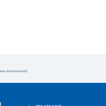
8
În coș
erarea dumneavoastră.