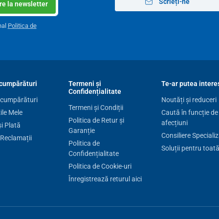
Scrieți-ne
e la newsletter
nal
Politica de
cumpărături
Termeni și
Te-ar putea intere
Confidențialitate
 cumpărături
Noutăți și reduceri
Termeni și Condiții
le Mele
Caută în funcție de
Politica de Retur și
afecțiuni
și Plată
Garanție
Consiliere Speciali
 Reclamații
Politica de
Soluții pentru toat
Confidențialitate
Politica de Cookie-uri
ctarea
pulsului neregulat
Înregistrează returul aici
detectare a undelor pulsului neregulate
care poate
se detectează un puls neregulat, afișajul va indica
-un astfel de caz, este necesar să se informeze