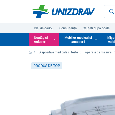
Idei de cadou
Consultanță
Căutați după boală
Noutăți și
Mobilier medical și
Mișc
reduceri
accesorii
mobi
Dispozitive medicale și teste
Aparate de măsură
PRODUS DE TOP