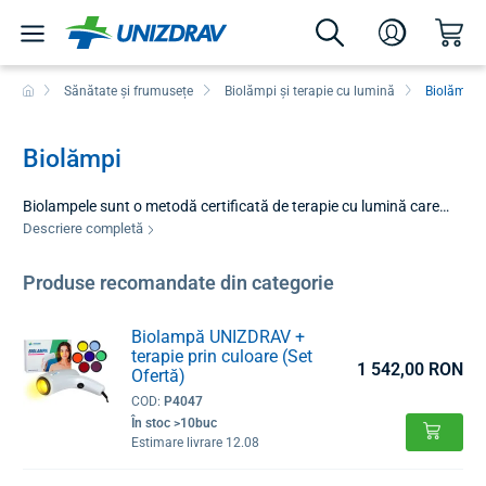
Sănătate și frumusețe
Biolămpi și terapie cu lumină
Biolămpi
Biolămpi
Biolampele sunt o metodă certificată de terapie cu lumină care
utilizează proprietățile unice ale luminii polarizate. Spre deosebire
Descriere completă
de lumina convențională, care se răspândește în toate direcțiile,
lumina polarizată de la o biolampă oscilează în planuri paralele,
Produse recomandate din categorie
ceea ce îi permite să pătrundă mai adânc în țesuturi. Această
tehnologie stimulează celulele să se regenereze mai rapid,
Biolampă UNIZDRAV +
îmbunătățește microcirculația și activează mecanismele naturale
terapie prin culoare (Set
de apărare ale organismului fără efecte secundare.
1 542,00 RON
Ofertă)
COD:
P4047
În stoc >10buc
Estimare livrare 12.08