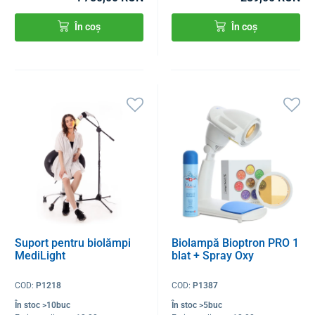
În coș
În coș
Suport pentru biolămpi
Biolampă Bioptron PRO 1
MediLight
blat + Spray Oxy
COD:
P1218
COD:
P1387
În stoc >10buc
În stoc >5buc