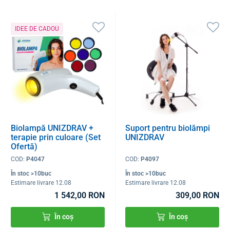
IDEE DE CADOU
Biolampă UNIZDRAV +
Suport pentru biolămpi
terapie prin culoare (Set
UNIZDRAV
Ofertă)
COD:
P4047
COD:
P4097
În stoc >10buc
În stoc >10buc
Estimare livrare 12.08
Estimare livrare 12.08
1 542,00 RON
309,00 RON
În coș
În coș