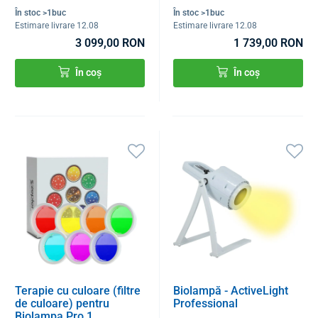
În stoc >1buc
În stoc >1buc
Estimare livrare 12.08
Estimare livrare 12.08
3 099,00 RON
1 739,00 RON
În coș
În coș
Terapie cu culoare (filtre
Biolampă - ActiveLight
de culoare) pentru
Professional
Biolampa Pro 1