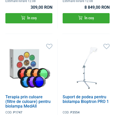
Estimare livrare 12.08
Estimare livrare 12.08
309,00 RON
8 849,00 RON
În coș
În coș
Terapia prin culoare
Suport de podea pentru
(filtre de culoare) pentru
biolampa Bioptron PRO 1
biolampa MedAll
COD:
P1747
COD:
P3554