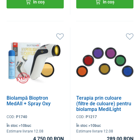
În coș
În coș
Biolampă Bioptron
Terapia prin culoare
MedAll + Spray Oxy
(filtre de culoare) pentru
biolampa MediLight
COD:
P1740
COD:
P1217
În stoc >10buc
În stoc >10buc
Estimare livrare 12.08
Estimare livrare 12.08
4 750,00 RON
289,00 RON