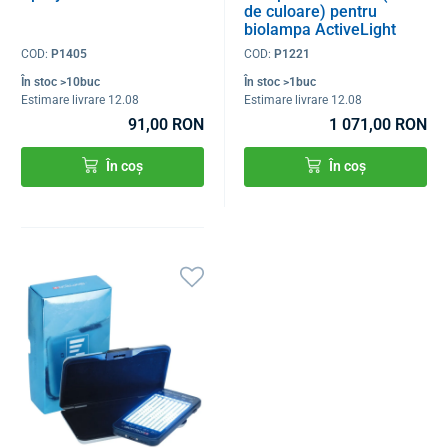
de culoare) pentru
biolampa ActiveLight
Professional
COD:
P1405
COD:
P1221
În stoc >10buc
În stoc >1buc
Estimare livrare 12.08
Estimare livrare 12.08
91,00 RON
1 071,00 RON
În coș
În coș