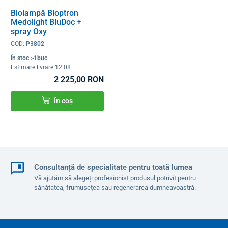
Biolampă Bioptron
Medolight BluDoc +
spray Oxy
COD:
P3802
În stoc >1buc
Estimare livrare 12.08
2 225,00 RON
În coș
Consultanță de specialitate pentru toată lumea
Vă ajutăm să alegeți profesionist produsul potrivit pentru
sănătatea, frumusețea sau regenerarea dumneavoastră.