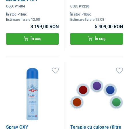
COD:
P1404
COD:
P1220
În stoc >1buc
În stoc >1buc
Estimare livrare 12.08
Estimare livrare 12.08
3 199,00 RON
5 409,00 RON
În coș
În coș
Spray OXY
Terapie cu culoare (filtre