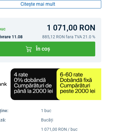
Citește mai mult
1 071,00 RON
buc
ivrare 11.08
885,12 RON
fara TVA 21.0 %
În coș
ține:
1 buc
ză:
Bucăți
1 071,00 RON / buc