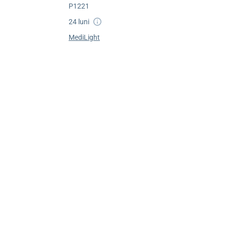
P1221
24 luni
MediLight