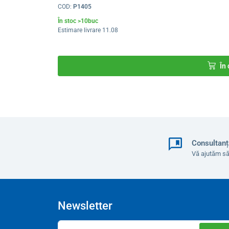
COD:
P1405
Filtrul galben este o parte standard a biolampii de 
În stoc >10buc
Estimare livrare 11.08
În
Consultanț
Vă ajutăm să
Newsletter