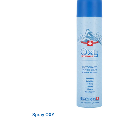
are cel mai mare efect antiinflamator și dezinf
3. Mov - Spiritualitate, Misticism, Insp
stimulează sistemul nervos, reduce inflamația,
ameliorează spasmele, ameliorează durerile de
ajută la tratarea uitării, sciatica, schizofrenia.
4. Roșu - Energie, Forță, Creștere
activează forțele fizice, reduce durerea de spat
susține circulația sângelui și formarea globulelo
ameliorează bolile faringelui, tusea cronică.
5. Orange - Succes, Dinamică, Cunoaș
afectează pozitiv splina și sistemul limfatic,
Spray OXY
ajută la concentrare, ajută împotriva depresiei,
îndepărtează aversiunea față de alimente, întă