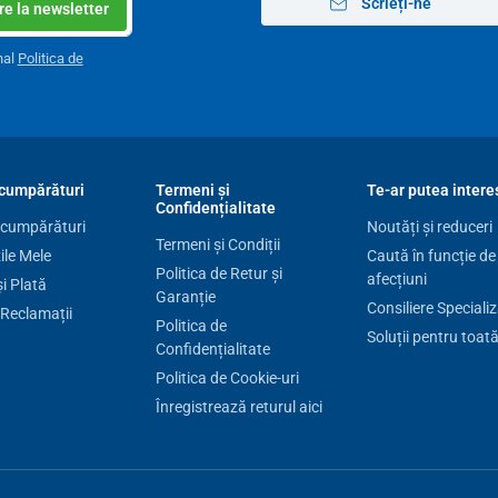
Scrieți-ne
e la newsletter
nal
Politica de
cumpărături
Termeni și
Te-ar putea intere
Confidențialitate
 cumpărături
Noutăți și reduceri
Termeni și Condiții
le Mele
Caută în funcție de
Politica de Retur și
afecțiuni
și Plată
Garanție
Consiliere Speciali
 Reclamații
Politica de
Soluții pentru toat
Confidențialitate
ă, vă rugăm să citiți cu atenție instrucțiunile de
Politica de Cookie-uri
tivului și cu modul de utilizare.
Înregistrează returul aici
 polarizată (5-10 min) urmată de terapia prin culoare
erapii de culoare). Se recomandă utilizarea acestei
prin culoare de 1-2 ori pe zi (de preferință dimineața și