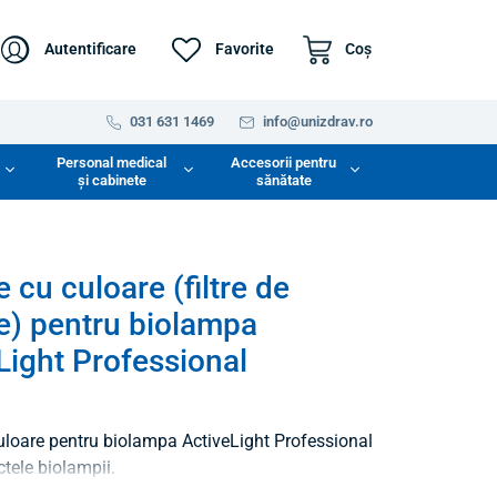
Autentificare
Favorite
Coş
031 631 1469
info@unizdrav.ro
Personal medical
Accesorii pentru
și cabinete
sănătate
 cu culoare (filtre de
e) pentru biolampa
Light Professional
culoare pentru biolampa ActiveLight Professional
tele biolampii.