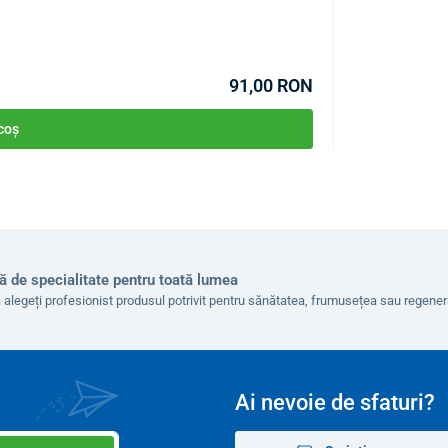
COD:
P1220
tratament MediLight.
În stoc >1buc
Estimare livrare 11.0
91,00 RON
 coș
ă de specialitate pentru toată lumea
 alegeți profesionist produsul potrivit pentru sănătatea, frumusețea sau regen
Ai nevoie de sfaturi?