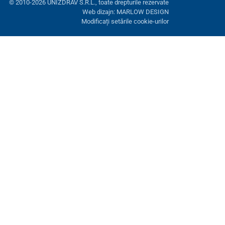
© 2010-2026 UNIZDRAV S.R.L., toate drepturile rezervate
Web dizajn: MARLOW DESIGN
Modificați setările cookie-urilor
ră. Aveți opțiunea de a refuza cookie-urile opționale.
Refuză.