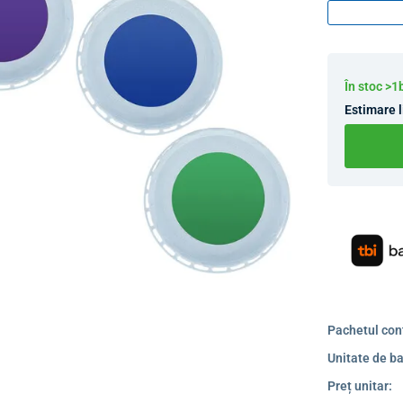
În stoc >1
Estimare l
Pachetul con
Unitate de ba
Preț unitar: