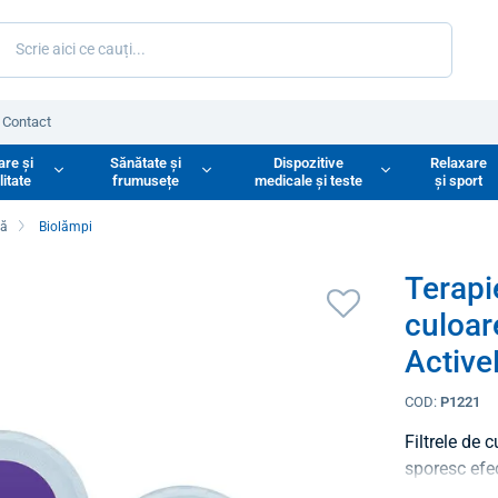
Contact
are și
Sănătate și
Dispozitive
Relaxare
litate
frumusețe
medicale și teste
și sport
nă
Biolămpi
Terapie
culoar
Active
COD:
P1221
Filtrele de 
sporesc efec