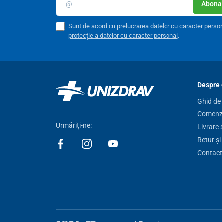
Abonar
Sunt de acord cu prelucrarea datelor cu caracter perso
protecție a datelor cu caracter personal
.
Despre 
Ghid de
Comenzi
Urmăriți-ne:
Livrare 
Retur și
Utilizarea terapiei prin culoare:
Contact
Înainte de a utiliza biolampa MediLight pentru prima dat
utilizare și să vă familiarizați cu caracteristicile dispozi
Cea mai eficientă este combinația de terapie cu lumină
(2 x 10 min cu un interval de 20 de minute între două t
combinații
de terapie cu lumină polarizată cu terapia
seara).