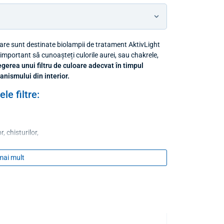
oare sunt destinate biolampii de tratament AktivLight
important să cunoașteți culorile aurei, sau chakrele,
egerea unui filtru de culoare adecvat în timpul
anismului din interior.
le filtre:
, chisturilor,
e,
mai mult
ește pielea.
stionate,
rare,