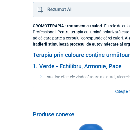
Rezumat AI
CROMOTERAPIA - tratament cu culori.
Filtrele de cul
Professional. Pentru terapia cu lumină polarizată este 
adică care parte a corpului corespunde cărei culori.
Al
iradierii stimulează procesul de autovindecare al org
Terapia prin culoare conține următoare
1. Verde - Echilibru, Armonie, Pace
susține efectele vindecătoare ale gutei, ulcerelor
acționează împotriva bronșitei, tusei convulsiv
Citește 
are un efect bun asupra formării oaselor, întăr
2. Albastru - Calm, Pace, Concentrare
Produse conexe
reduce pulsul, calmează venele și vasele conge
calmează nervii, crește capacitatea de concent