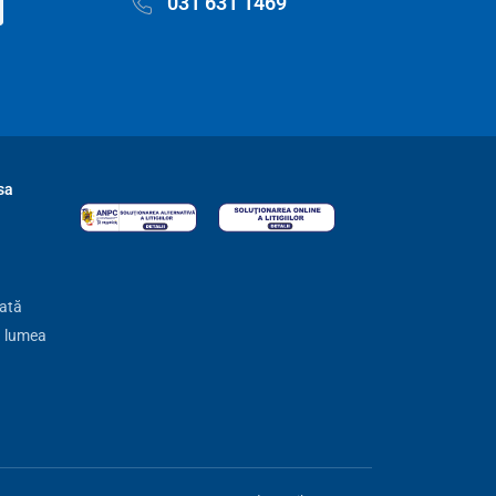
031 631 1469
sa
zată
ă lumea