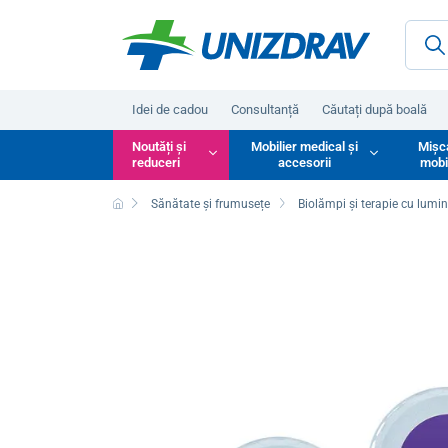
Idei de cadou
Consultanță
Căutați după boală
Noutăți și
Mobilier medical și
Mișc
reduceri
accesorii
mobi
Sănătate și frumusețe
Biolămpi și terapie cu lumi