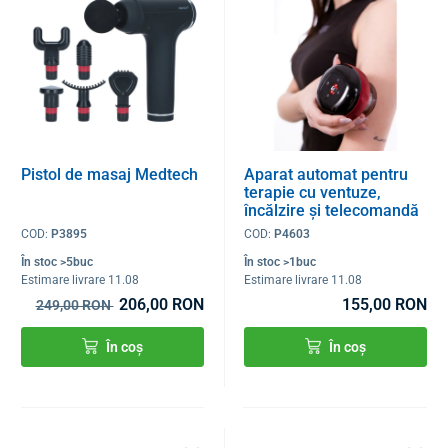
Pistol de masaj Medtech
Aparat automat pentru
terapie cu ventuze,
încălzire și telecomandă
COD:
P3895
COD:
P4603
În stoc >5buc
În stoc >1buc
Estimare livrare 11.08
Estimare livrare 11.08
206,00 RON
155,00 RON
249,00 RON
În coș
În coș