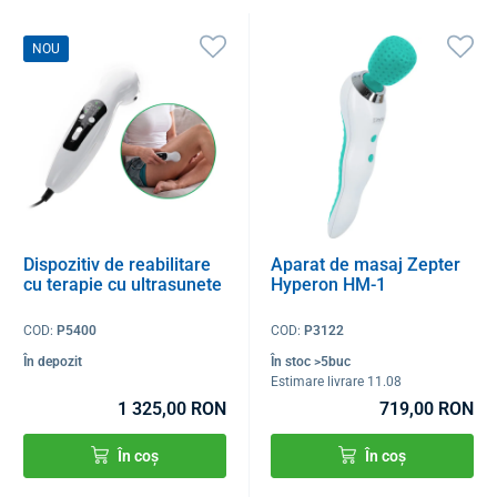
NOU
Dispozitiv de reabilitare
Aparat de masaj Zepter
cu terapie cu ultrasunete
Hyperon HM-1
COD:
P5400
COD:
P3122
În depozit
În stoc >5buc
Estimare livrare 11.08
1 325,00 RON
719,00 RON
În coș
În coș