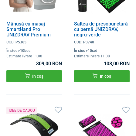
Mănușă cu masaj
Saltea de presopunctură
SmartHand Pro
cu pernă UNIZDRAV,
UNIZDRAV Premium
negru-verde
COD:
P5365
COD:
P3740
În stoc >10buc
În stoc >10set
Estimare livrare 11.08
Estimare livrare 11.08
309,00 RON
108,00 RON
În coș
În coș
IDEE DE CADOU