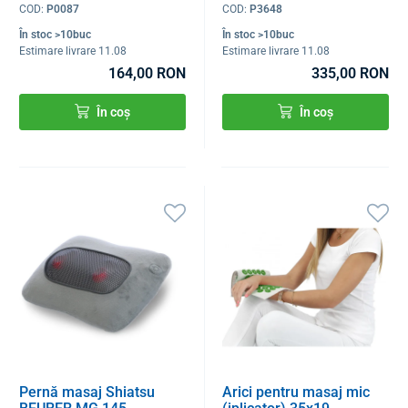
COD:
P0087
COD:
P3648
În stoc >10buc
În stoc >10buc
Estimare livrare 11.08
Estimare livrare 11.08
164,00 RON
335,00 RON
În coș
În coș
Pernă masaj Shiatsu
Arici pentru masaj mic