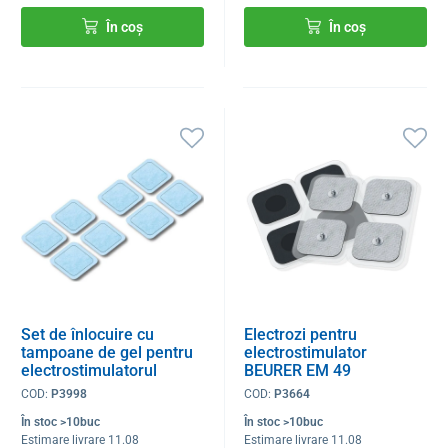
În coș
În coș
Set de înlocuire cu
Electrozi pentru
tampoane de gel pentru
electrostimulator
electrostimulatorul
BEURER EM 49
BEURER EM 59
COD:
P3998
COD:
P3664
În stoc >10buc
În stoc >10buc
Estimare livrare 11.08
Estimare livrare 11.08