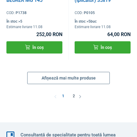
BEURER MG 145
(iplicator) 35x19
COD:
P1738
COD:
P0105
În stoc >5
În stoc >5buc
Estimare livrare 11.08
Estimare livrare 11.08
252,00 RON
64,00 RON
În coș
În coș
Afișează mai multe produse
1
2
Consultanță de specialitate pentru toată lumea