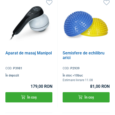
Aparat de masaj Manipol
Semisfere de echilibru
arici
COD:
P3981
COD:
P2939
În depozit
În stoc >10buc
Estimare livrare 11.08
179,00 RON
81,00 RON
În coș
În coș