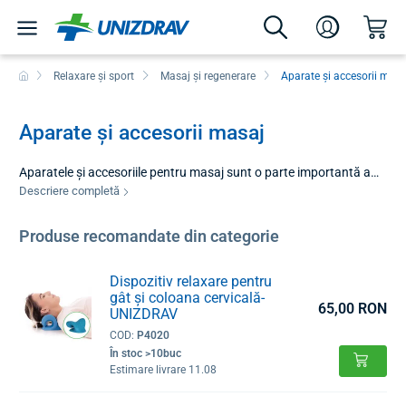
Relaxare și sport
Masaj și regenerare
Aparate și accesorii masa
Aparate și accesorii masaj
Aparatele și accesoriile pentru masaj sunt o parte importantă a
regenerării și îngrijirii sistemului musculo-scheletic. Acest grup de
Descriere completă
produse utilizează diverse forme de stimulare mecanică și
electrică pentru a ameliora tensiunea musculară, a îmbunătăți
Produse recomandate din categorie
fluxul sanguin și a accelera procesele de vindecare în țesuturi.
Tehnica de masaj aleasă corect ajută la eliminarea durerilor
Dispozitiv relaxare pentru
musculare, crește amplitudinea mișcărilor și contribuie la o
gât și coloana cervicală-
recuperare mai rapidă după efortul fizic.
65,00 RON
UNIZDRAV
COD:
P4020
În stoc >10buc
Estimare livrare 11.08