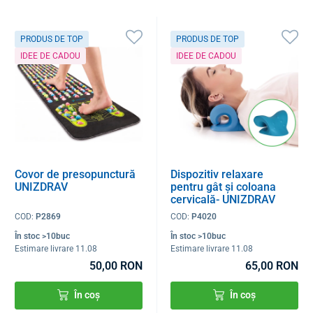
PRODUS DE TOP
PRODUS DE TOP
IDEE DE CADOU
IDEE DE CADOU
Covor de presopunctură
Dispozitiv relaxare
UNIZDRAV
pentru gât și coloana
cervicală- UNIZDRAV
COD:
P2869
COD:
P4020
În stoc >10buc
În stoc >10buc
Estimare livrare 11.08
Estimare livrare 11.08
50,00 RON
65,00 RON
În coș
În coș