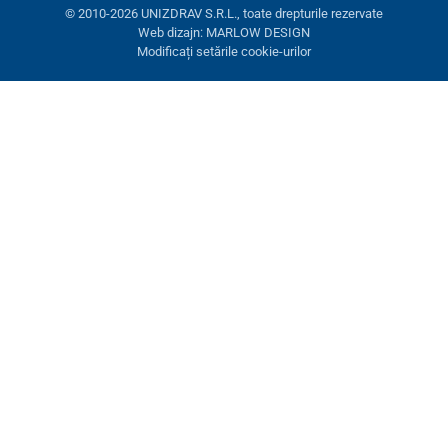
© 2010-2026 UNIZDRAV S.R.L., toate drepturile rezervate
Web dizajn: MARLOW DESIGN
Modificați setările cookie-urilor
Setări cookies
Aceste pagini folosesc cookie-uri. Unele sunt necesare pentru
buna funcționare a site-ului, altele le putem folosi doar cu acordul
dumneavoastră. Aveți opțiunea de a refuza cookie-urile opționale.
Refuză.
Necesare
Performanţă
Cookie-uri de marketing
Acceptă toate
Gestionați setările