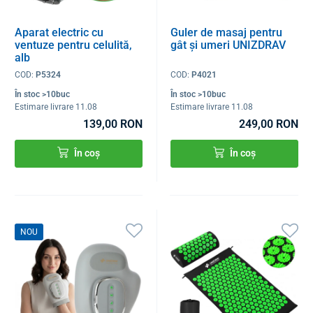
Aparat electric cu
Guler de masaj pentru
ventuze pentru celulită,
gât și umeri UNIZDRAV
alb
COD:
P5324
COD:
P4021
În stoc >10buc
În stoc >10buc
Estimare livrare 11.08
Estimare livrare 11.08
139,00 RON
249,00 RON
În coș
În coș
NOU