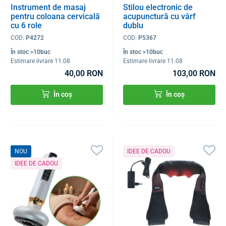
Instrument de masaj
Stilou electronic de
pentru coloana cervicală
acupunctură cu vârf
cu 6 role
dublu
COD:
P4272
COD:
P5367
În stoc >10buc
În stoc >10buc
Estimare livrare 11.08
Estimare livrare 11.08
40,00 RON
103,00 RON
În coș
În coș
NOU
IDEE DE CADOU
IDEE DE CADOU