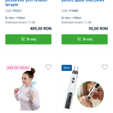
picioarelor prin reflexo-
pentru spate UNIZDRAV
terapie
COD:
P4221
COD:
P3480
În stoc >10buc
În stoc >10buc
Estimare livrare 11.08
Estimare livrare 11.08
489,00 RON
50,00 RON
În coș
În coș
IDEE DE CADOU
NOU