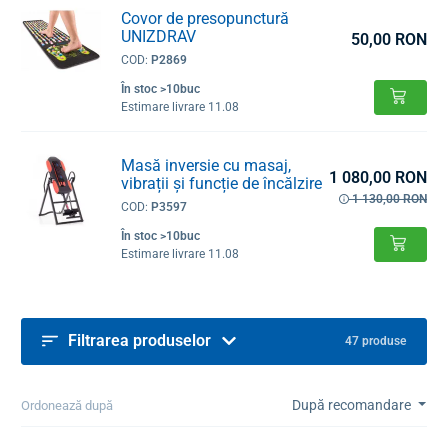
Covor de presopunctură
UNIZDRAV
50,00 RON
COD:
P2869
În stoc >10buc
Estimare livrare 11.08
Masă inversie cu masaj,
1 080,00 RON
vibrații și funcție de încălzire
1 130,00 RON
COD:
P3597
În stoc >10buc
Estimare livrare 11.08
Filtrarea produselor
47 produse
După recomandare
Ordonează după