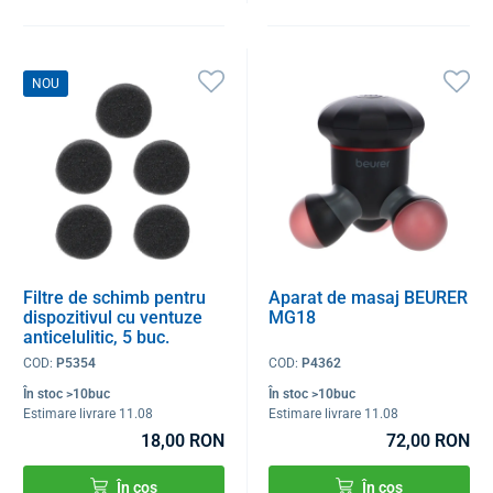
NOU
Filtre de schimb pentru
Aparat de masaj BEURER
dispozitivul cu ventuze
MG18
anticelulitic, 5 buc.
COD:
P5354
COD:
P4362
În stoc >10buc
În stoc >10buc
Estimare livrare 11.08
Estimare livrare 11.08
18,00 RON
72,00 RON
În coș
În coș