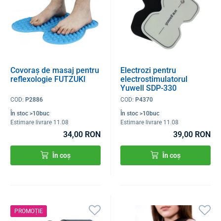
Covoraș de masaj pentru
Electrozi pentru
reflexologie FUTZUKI
electrostimulatorul
Yuwell SDP-330
COD:
P2886
COD:
P4370
În stoc >10buc
În stoc >10buc
Estimare livrare 11.08
Estimare livrare 11.08
34,00 RON
39,00 RON
În coș
În coș
PROMOȚIE