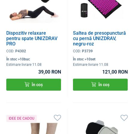
Dispozitiv relaxare
Saltea de presopunctură
pentru spate UNIZDRAV
cu pernă UNIZDRAV,
PRO
negru-roz
COD:
P4302
COD:
P3739
În stoc >10buc
În stoc >10set
Estimare livrare 11.08
Estimare livrare 11.08
39,00 RON
121,00 RON
În coș
În coș
IDEE DE CADOU