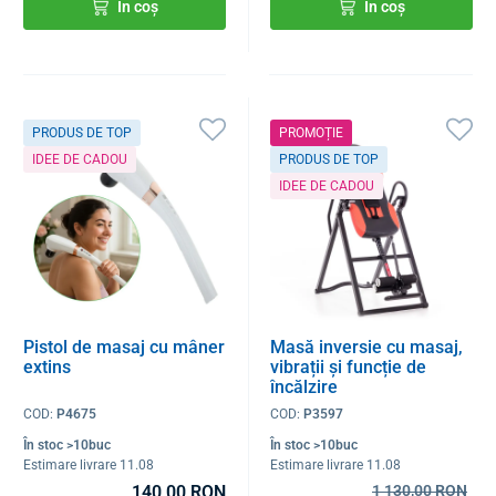
În coș
În coș
PRODUS DE TOP
PROMOȚIE
IDEE DE CADOU
PRODUS DE TOP
IDEE DE CADOU
Pistol de masaj cu mâner
Masă inversie cu masaj,
extins
vibrații și funcție de
încălzire
COD:
P4675
COD:
P3597
În stoc >10buc
În stoc >10buc
Estimare livrare 11.08
Estimare livrare 11.08
140,00 RON
1 130,00 RON