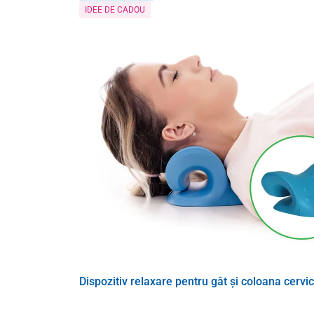
IDEE DE CADOU
Puteți masa confortabil diferite părți ale corpului cu p
partea lombară a coloanei vertebrale, gât sau coapse 
cald și relaxant
.
Un alt beneficiu al acestei perne este
designul univers
remarcată pe fiecare set de canapele și care este desig
mașina de spălat
.
Dispozitiv relaxare pentru gât și coloana cerv