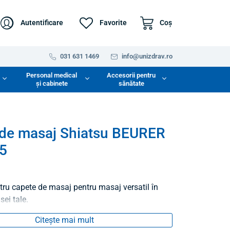
Autentificare
Favorite
Coş
031 631 1469
info@unizdrav.ro
Personal medical
Accesorii pentru
și cabinete
sănătate
de masaj Shiatsu BEURER
5
tru capete de masaj pentru masaj versatil în
sei tale.
Citește mai mult