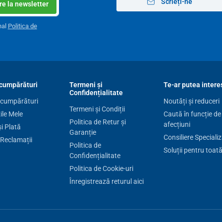
Scrieți-ne
18W
e la newsletter
da
nal
Politica de
cumpărături
Termeni și
Te-ar putea intere
Confidențialitate
 cumpărături
Noutăți și reduceri
Termeni și Condiții
le Mele
Caută în funcție de
Politica de Retur și
afecțiuni
și Plată
Garanție
Consiliere Speciali
 Reclamații
Politica de
Soluții pentru toat
Confidențialitate
Politica de Cookie-uri
Înregistrează returul aici