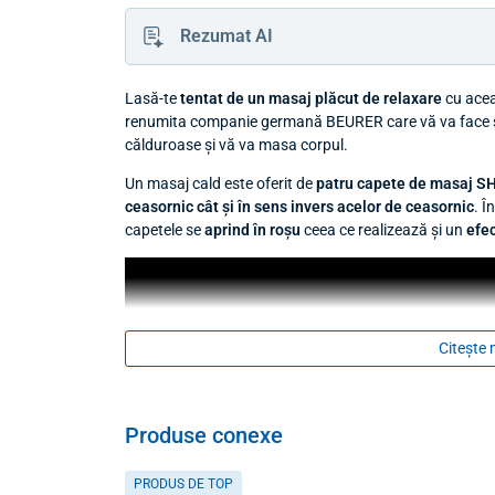
Rezumat AI
Lasă-te
tentat de un masaj plăcut de relaxare
cu ace
renumita companie germană BEURER care vă va face seri
călduroase și vă va masa corpul.
Un masaj cald este oferit de
patru capete de masaj S
ceasornic cât și în sens invers acelor de ceasornic
. Î
capetele se
aprind în roșu
ceea ce realizează și un
efec
Citește 
Produse conexe
PRODUS DE TOP