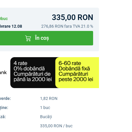
335,00 RON
10buc
ivrare 12.08
276,86 RON
fara TVA 21.0 %
În coș
verde:
1,82 RON
ține:
1 buc
ză:
Bucăți
335,00 RON / buc