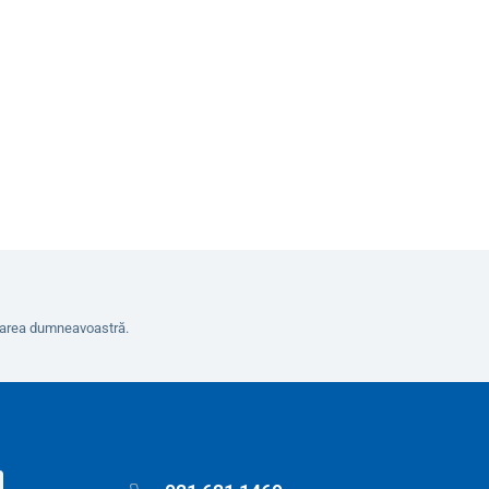
8
În coș
erarea dumneavoastră.