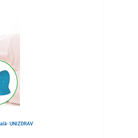
erna. Depinde în întregime de dvs. dacă îl plasați sub
sau gambe. El poate oferi peste tot
un masaj plăcut,
al
în
culoarea trendy antracit
a husei care se va face
ur,
detașabilă
și poate fi
spălată în mod repetat în
icală- UNIZDRAV
Pernă termo UN