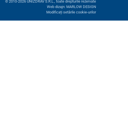
© 2010-2026 UNIZDRAV S.R.L., toate drepturile rezervate
Web dizajn: MARLOW DESIGN
Modificați setările cookie-urilor
ră. Aveți opțiunea de a refuza cookie-urile opționale.
Refuză.