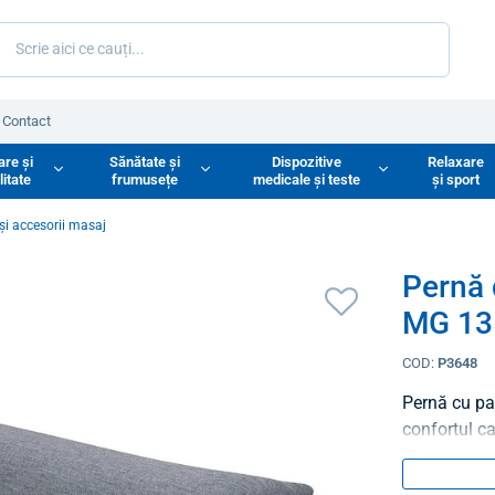
Contact
are și
Sănătate și
Dispozitive
Relaxare
litate
frumusețe
medicale și teste
și sport
și accesorii masaj
Pernă 
MG 13
COD:
P3648
Pernă cu pa
confortul ca