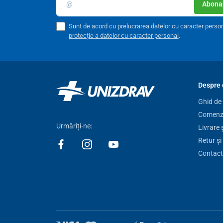
Putere
Abonar
Oprire automată
Sunt de acord cu prelucrarea datelor cu caracter perso
protecție a datelor cu caracter personal
.
Despre 
Ghid de
Comenzi
Urmăriți-ne:
Livrare 
Retur și
Contact