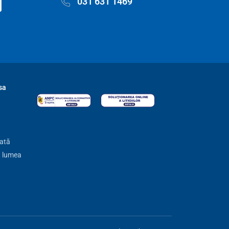
031 631 1469
sa
zată
ă lumea