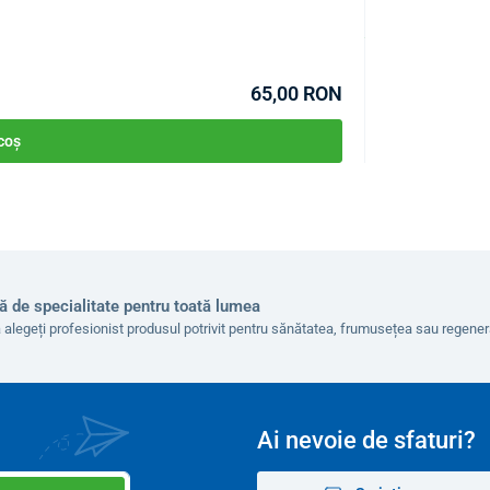
COD:
P4088
În stoc >10buc
Estimare livrare 12.0
65,00 RON
 coș
un adaptor suplimentar
cu un cablu de alimentare de 3
r și de la o priză mai îndepărtată.
ă de specialitate pentru toată lumea
 -
vă avertizăm că provoacă
dependență
 alegeți profesionist produsul potrivit pentru sănătatea, frumusețea sau regen
40 x 40 x 10 cm
Ai nevoie de sfaturi?
1,8 kg