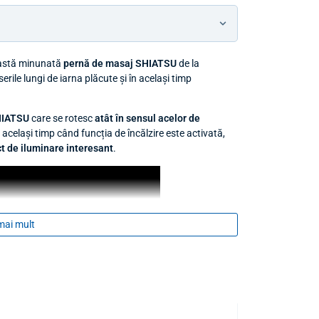
astă minunată
pernă de masaj SHIATSU
de la
le lungi de iarna plăcute și în același timp
HIATSU
care se rotesc
atât în sensul acelor de
n același timp când funcția de încălzire este activată,
t de iluminare interesant
.
mai mult
IDEE DE CADOU