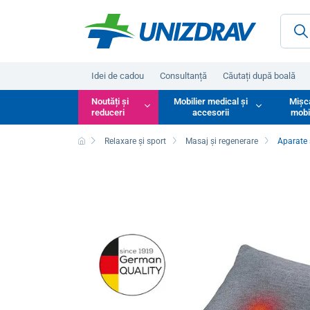
Idei de cadou
Consultanță
Căutați după boală
Noutăți și
Mobilier medical și
Mișc
reduceri
accesorii
mobi
Relaxare și sport
Masaj și regenerare
Aparate 