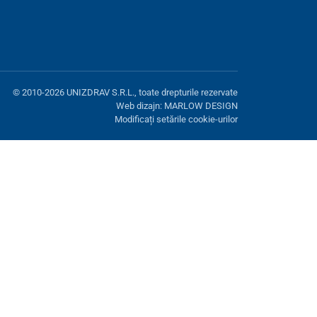
© 2010-2026 UNIZDRAV S.R.L., toate drepturile rezervate
Web dizajn: MARLOW DESIGN
Modificați setările cookie-urilor
ră. Aveți opțiunea de a refuza cookie-urile opționale.
Refuză.