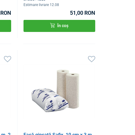
Estimare livrare 12.08
0 RON
51,00 RON
În coș
 m, 2
Fașă gipsată Safix, 10 cm x 3 m,