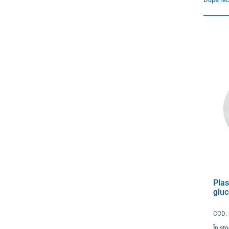
Plas
glu
COD:
În st