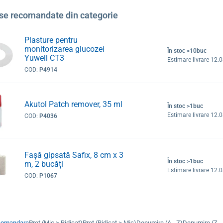
se recomandate din categorie
Plasture pentru
monitorizarea glucozei
În stoc >10buc
Yuwell CT3
Estimare livrare 12.
COD:
P4914
Akutol Patch remover, 35 ml
În stoc >1buc
Estimare livrare 12.
COD:
P4036
Fașă gipsată Safix, 8 cm x 3
În stoc >1buc
m, 2 bucăți
Estimare livrare 12.
COD:
P1067
comandare
Preț (Mic > Ridicat)
Preț (Ridicat > Mic)
Denumire (A - Z)
Denumire (Z - 