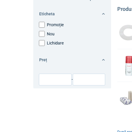
Produ
Eticheta
Promoție
Nou
Lichidare
Preț
-
După re