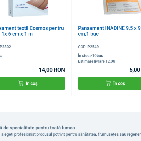
sament textil Cosmos pentru
Pansament INADINE 9,5 x 9
, 1x 6 cm x 1 m
cm,1 buc
P2802
COD:
P2549
oc
În stoc >10buc
Estimare livrare 12.08
14,00 RON
6,0
În coș
În coș
ă de specialitate pentru toată lumea
 alegeți profesionist produsul potrivit pentru sănătatea, frumusețea sau regen