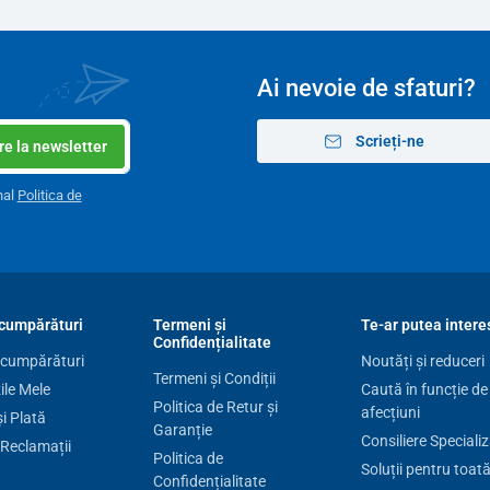
Ai nevoie de sfaturi?
Scrieți-ne
e la newsletter
nal
Politica de
cumpărături
Termeni și
Te-ar putea intere
Confidențialitate
 cumpărături
Noutăți și reduceri
Termeni și Condiții
le Mele
Caută în funcție de
Politica de Retur și
afecțiuni
și Plată
Garanție
Consiliere Speciali
 Reclamații
Politica de
Soluții pentru toat
Confidențialitate