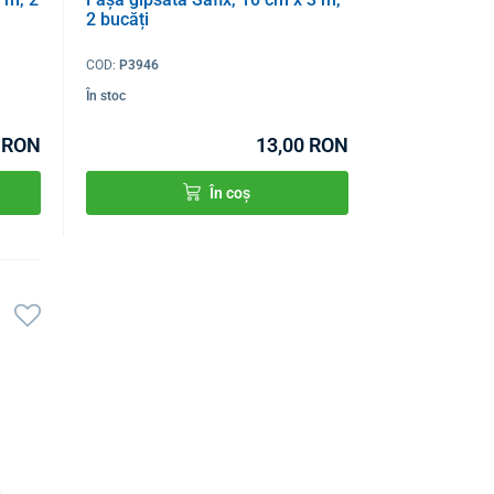
2 bucăți
COD:
P3946
În stoc
 RON
13,00 RON
În coș