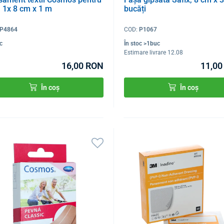
, 1x 8 cm x 1 m
bucăți
P4864
COD:
P1067
oc
În stoc >1buc
Estimare livrare 12.08
16,00 RON
11,00
În coș
În coș