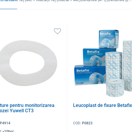
ture pentru monitorizarea
Leucoplast de fixare Betafix
cozei Yuwell CT3
P4914
COD:
P0823
oc >10buc