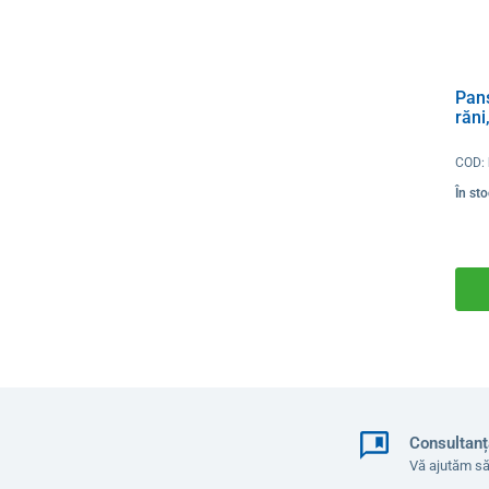
Pan
răni
COD:
În st
Consultanț
Vă ajutăm să