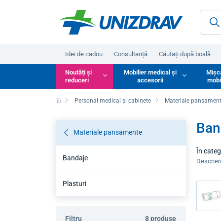
Idei de cadou
Consultanță
Căutați după boală
Noutăți și
Mobilier medical și
Mișc
reduceri
accesorii
mobi
Personal medical și cabinete
Materiale pansamen
Band
Materiale pansamente
În categ
Bandaje
întărire
Descrie
confortu
cea mai 
Plasturi
Filtru
8 produse