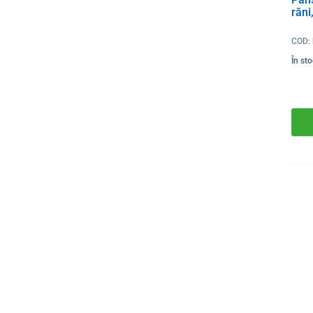
răni
COD:
În st