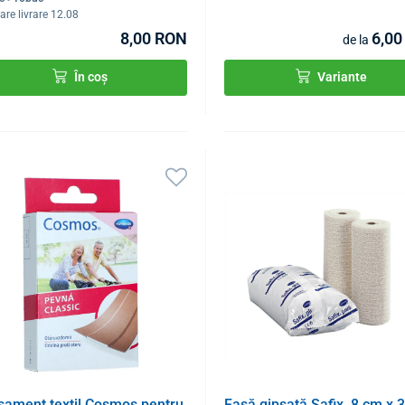
are livrare 12.08
8,00 RON
6,0
de la
În coș
Variante
sament textil Cosmos pentru
Fașă gipsată Safix, 8 cm x 3