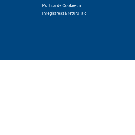
Politica de Cookie-uri
Înregistrează returul aici
uncționare a site-ului, altele le putem folosi doar cu acordul dumneavoast