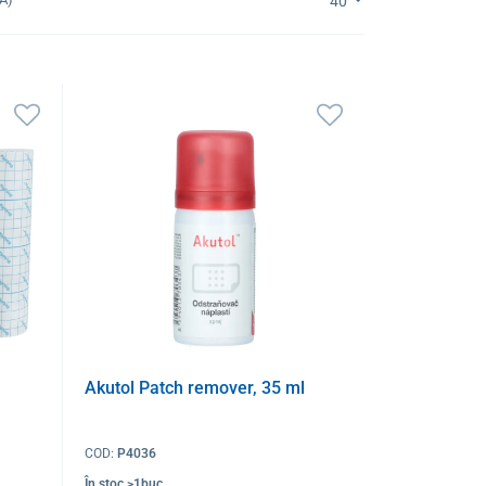
40
Akutol Patch remover, 35 ml
COD:
P4036
În stoc >1buc