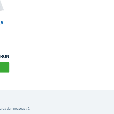
,5
0 RON
erarea dumneavoastră.