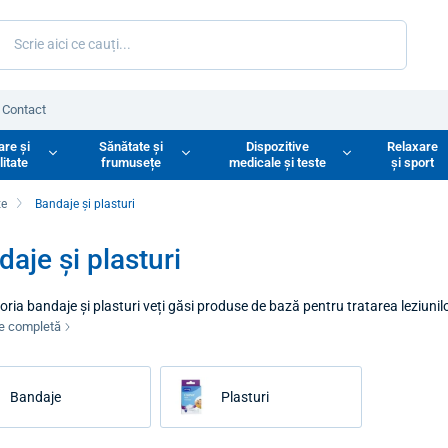
Contact
are și
Sănătate și
Dispozitive
Relaxare
litate
frumusețe
medicale și teste
și sport
te
Bandaje și plasturi
aje și plasturi
oria bandaje și plasturi veți găsi produse de bază pentru tratarea leziunil
a articulațiilor și mușchilor. Alegerea corectă a tehnicii de pansare este e
re completă
l pacientului. Oferta noastră include materiale care excelează prin aderență
sensibilă piele.
Bandaje
Plasturi