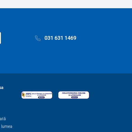
031 631 1469
sa
zată
ă lumea