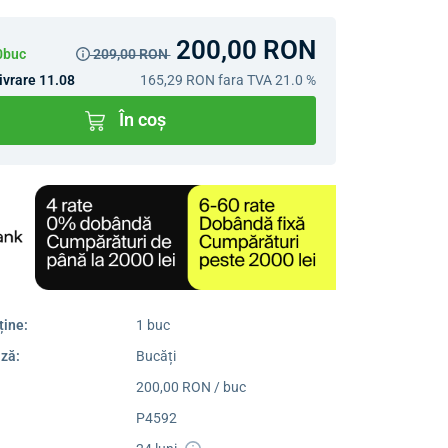
200,00 RON
10buc
209,00 RON
ivrare 11.08
165,29 RON
fara TVA 21.0 %
În coș
ține:
1 buc
ză:
Bucăți
200,00 RON / buc
P4592