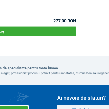
COD:
P2808
 tratată cu un strat de pulbere albă, rezistent la
revin alunecarea pe suprafețe.
277,00 RON
nerul poate fi asamblat rapid și fără efort.
 coș
43 x 42 cm
80 – 92 cm
ă de specialitate pentru toată lumea
100 kg
 alegeți profesionist produsul potrivit pentru sănătatea, frumusețea sau regen
2 kilograme
Ai nevoie de sfaturi?