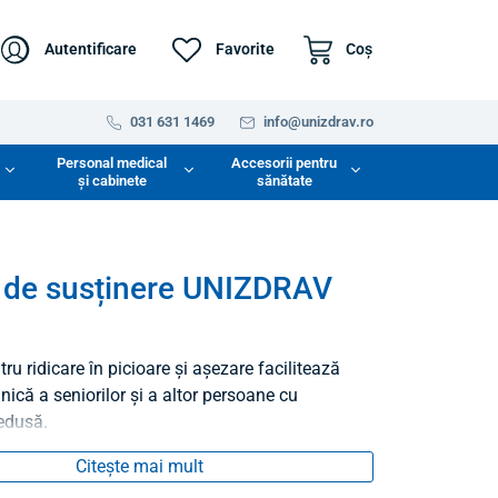
Autentificare
Favorite
Coş
031 631 1469
info@unizdrav.ro
Personal medical
Accesorii pentru
și cabinete
sănătate
 de susținere UNIZDRAV
tru ridicare în picioare și așezare facilitează
nică a seniorilor și a altor persoane cu
redusă.
Citește mai mult