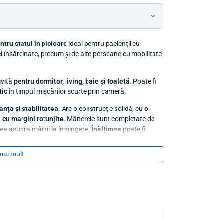
ntru statul în picioare
ideal pentru pacienții cu
mei însărcinate, precum și de alte persoane cu mobilitate
ivită
pentru dormitor, living, baie și toaletă
. Poate fi
tic
în timpul mișcărilor scurte prin cameră.
anța și stabilitatea
. Are o construcție solidă, cu
o
ă
cu margini rotunjite
. Mânerele sunt completate de
nea asupra mâinii la împingere.
Înălțimea
poate fi
r adaptabil nevoilor individuale ale utilizatorilor.
mai mult