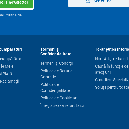
Scrieți-ne
e la newsletter
nal
Politica de
cumpărături
Termeni și
Te-ar putea intere
Confidențialitate
 cumpărături
Noutăți și reduceri
Termeni și Condiții
le Mele
Caută în funcție de
Politica de Retur și
afecțiuni
și Plată
Garanție
Consiliere Speciali
 Reclamații
Politica de
Soluții pentru toat
Confidențialitate
Politica de Cookie-uri
Înregistrează returul aici