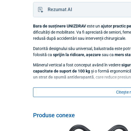
Rezumat AI
Bara de susținere UNIZDRAV
este un
ajutor practic pe
dificultăți de mobilitate. Va fi apreciată de seniori, fe
redusă după accidentări sau intervenții chirurgicale.
Datorită designului său universal, balustrada este potr
folosită ca
sprijin la ridicare, așezare
sau ca
mers sta
Mânerul vertical a fost conceput având în vedere
sigur
capacitate de suport de 100 kg
și o formă ergonomic
un strat de spumă antiderapantă
, care reduce presiu
reglată cu ușurință
între 80 și 92 cm
ceea ce îl face ușo
Citește 
Produse conexe