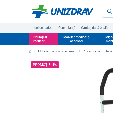
Idei de cadou
Consultanță
Căutați după boală
Noutăți și
Mobilier medical și
Mișc
reduceri
accesorii
mobi
Mobilier medical și accesorii
Accesorii pentru baie
PROMOȚIE -4%