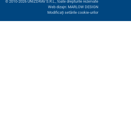
© 2010-2026 UNIZDRAV S.R.L., toate drepturile rezervate
Web dizajn: MARLOW DESIGN
Modificați setările cookie-urilor
ră. Aveți opțiunea de a refuza cookie-urile opționale.
Refuză.