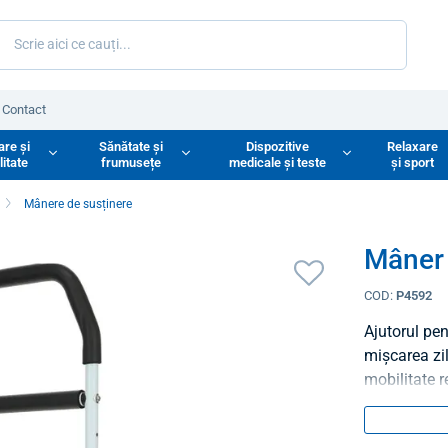
Contact
are și
Sănătate și
Dispozitive
Relaxare
litate
frumusețe
medicale și teste
și sport
Mânere de susținere
Mâner
COD:
P4592
Ajutorul pen
mișcarea zil
mobilitate 