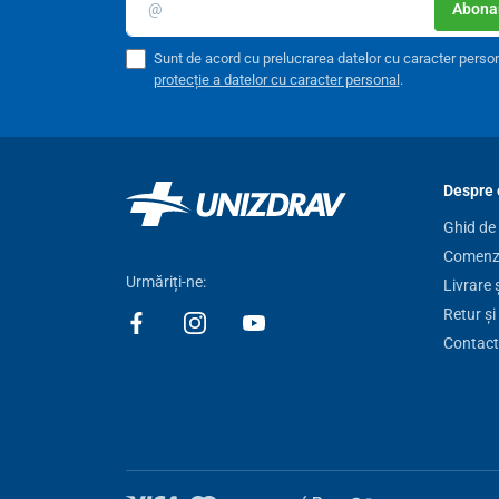
Abonar
Sunt de acord cu prelucrarea datelor cu caracter perso
protecție a datelor cu caracter personal
.
Despre 
Ghid de
Comenzi
Urmăriți-ne:
Livrare 
Retur și
Contact