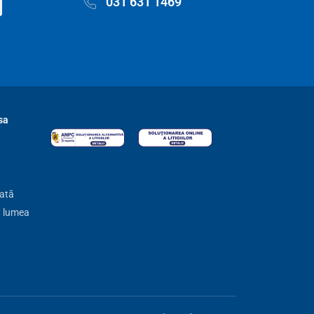
031 631 1469
sa
zată
ă lumea