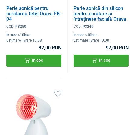
Perie sonică pentru
Perie sonică din silicon
curățarea feței Orava FB-
pentru curătare și
04
întreținere facială Orava
FB-11
COD:
P3250
COD:
P3249
În stoc >10buc
În stoc >10buc
Estimare livrare 10.08
Estimare livrare 10.08
82,00 RON
97,00 RON
În coș
În coș