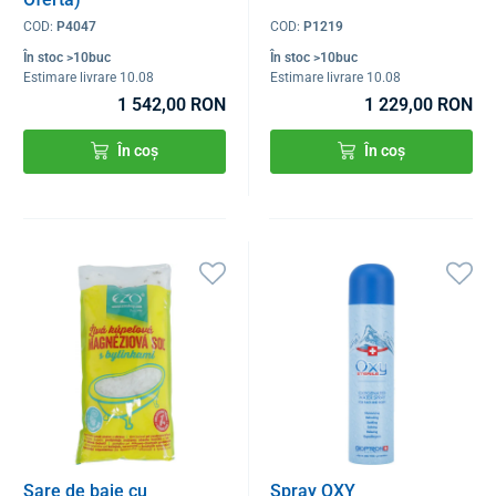
COD:
P4047
COD:
P1219
În stoc >10buc
În stoc >10buc
Estimare livrare 10.08
Estimare livrare 10.08
1 542,00 RON
1 229,00 RON
În coș
În coș
Sare de baie cu
Spray OXY