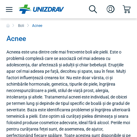
Boli
Acnee
Acnee
Acneea este una dintre cele mai frecvente boli ale pielii. Este o
problemă complexă care se asociază cel mai adesea cu
adolescența, dar afectează și adulții și chiar bebelușii. Erupțiile
apar cel mai adesea pe față, decolteu și spate, sau în fese. Mulți
factori influențează crearea lor. Nu este doar vârsta, ci și
schimbările hormonale, genetica, tipurile de piele, îngrijirea
necorespunzătoare a pielii, stilul de viață prost, alergia,
intoleranța și altele. Tratamentul acneei este individual, de obicei
pe termen lung și depinde de tipul specific de boală și de gradul de
severitate. Baza este identificarea problemei și îngrijirea ulterioară
temeinică a pielii. Este optim să curățați pielea dimineața și seara
folosind produse cosmetice adecvate, ideal fără alcool. Periile moi
pentru curățarea feței sunt, de asemenea, de ajutor,
perfecționând fiecare spălare. Toate acestea sunt disponibile și pe