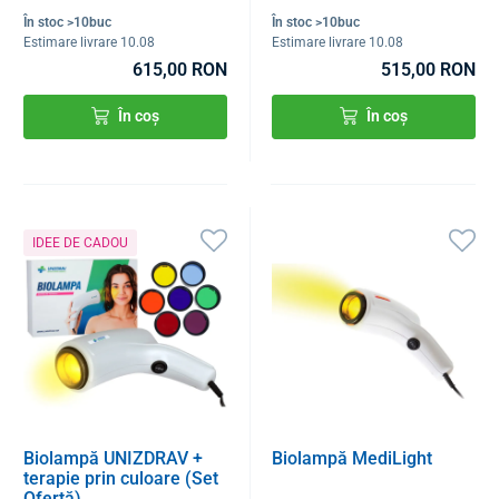
În stoc >10buc
În stoc >10buc
Estimare livrare 10.08
Estimare livrare 10.08
615,00 RON
515,00 RON
În coș
În coș
IDEE DE CADOU
Biolampă UNIZDRAV +
Biolampă MediLight
terapie prin culoare (Set
Ofertă)