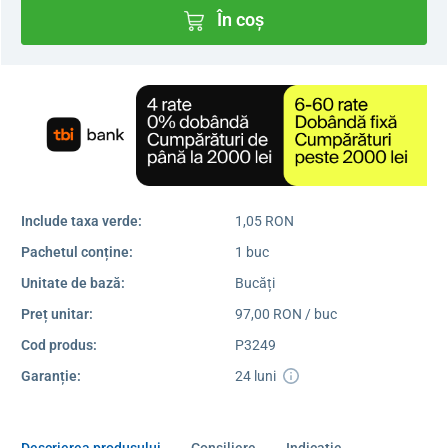
În coș
Include taxa verde:
1,05 RON
Pachetul conține:
1 buc
Unitate de bază:
Bucăți
Preț unitar:
97,00 RON / buc
Cod produs:
P3249
Garanție:
24 luni