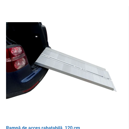
de viață. În timpul călătoriei, este posibil să aveți
conectată o
singură baterie odată
- după ce prima baterie se descarcă,
trebuie doar să o deconectați și să o conectați pe a doua, datorită
căreia obțineți o
autonomie totală de până la 120 km
. A doua
opțiune este să mergeți cu o singură baterie instalată și să o lăsați
pe a doua acasă pentru a se încărca. Cu un încărcător inteligent,
care este echipat cu
terminare automată a ciclului de încărcare
,
puteți realiza o încărcare completă în 5 până la 6 ore.
Rampă de acces rabatabilă, 120 cm