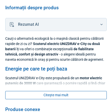
Informații despre produs
Rezumat AI
Cauți o alternativă ecologică la o mașină clasică pentru călătorii
rapide de zi cu zi?
Scuterul electric UNIZDRAV e-City cu două
baterii
îți va oferi o combinație excepțională
de fiabilitate
tehnică, confort și design atractiv
- o alegere ideală pentru
naveta economică în oraș și pentru scurte călătorii de agrement.
Energie pe care te poți baza
Scuterul UNIZDRAV e-City este propulsată de un
motor electric
puternic de 3000 W
care garantează o pornire rapidă și lină chiar
și la sarcină maximă. La o viteză maximă de
45 km/h,
veți
experimenta o călătorie dinamică și confortabilă.
Citește mai mult
Este echipat cu
două baterii litiu
(fiecare cu o capacitate de 60 V
26 Ah), care sunt fiabile, rezistente la uzură și au o durată lungă
Produse conexe