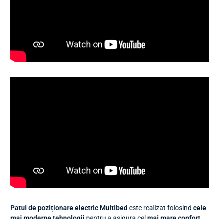
Patul de poziționare electric Multibed
este realizat folosind
cele
mai moderne tehnologii
pentru a asigura cel
mai mare confort