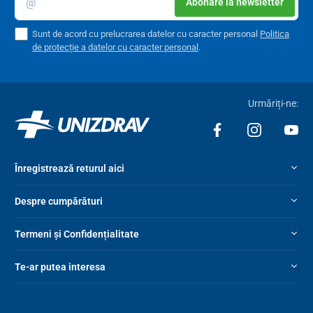
Abonare la newsletter
pungă de colectare
. În partea inferioară a structurii există
un
spațiu de depozitare pentru încălțăminte
.
Sunt de acord cu prelucrarea datelor cu caracter personal
Politica
Siguranța utilizării patului medical este sporită de
balustradele
de protecție a datelor cu caracter personal
.
laterale rabatabile cu înălțimea de 40 cm și de rotilele cu frâne
.
Astfel patul poate fi mutat după cum este necesar.
Urmăriți-ne:
Înregistrează returul aici
Despre cumpărături
Termeni și Confidențialitate
Te-ar putea interesa
Patul rabatabil electric Multibed include