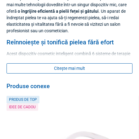
mai multe tehnologii dovedite într-un singur dispozitiv mic, care
oferă
o îngrijire eficientă a pielii feței și gâtului
. Un aparat de
îndreptat pielea te va ajuta să-ți regenerezi pielea, să-i redai
elasticitatea și vitalitatea fără a fi nevoie să vizitezi un salon
profesionist sau un cosmetician.
Reînnoiește și tonifică pielea fără efort
Acest dispozitiv cosmetic inteligent combină 6 sisteme de terapie
a pielii -
vibrații ultrasonice, fototerapie LED
,
microcurent EMS
de joasă frecvență (25 KHz),
RF
- unde electrice de înaltă
Citește mai mult
frecvență (2 MHz),
termoterapie
prin încălzirea și răcirea pielii și
detoxifiere profundă cu susținerea absorbției ingredientelor
Produse conexe
active
, similară
funcției galvanice
.
Stimuli termici și vibraționali blânzi promovează producția de
PRODUS DE TOP
colagen și
îmbunătățesc absorbția nutrienților
din produsele
IDEE DE CADOU
cosmetice preferate. Utilizarea regulată tonifică contururile feței și
reduce ridurile fine
din zonele critice, cum ar fi fruntea, jurul
ochilor, buzele, bărbia și gâtul. Petele pigmentare se estompează
treptat, porii se strâng vizibil, iar pielea apare
mai sănătoasă, mai
luminoasă și mai tânără
.