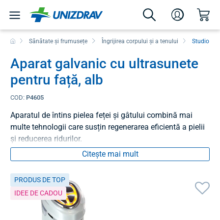
Sănătate și frumusețe
Îngrijirea corpului și a tenului
Studio co
Aparat galvanic cu ultrasunete
pentru față, alb
COD:
P4605
Aparatul de întins pielea feței și gâtului combină mai
multe tehnologii care susțin regenerarea eficientă a pielii
și reducerea ridurilor.
Citește mai mult
PRODUS DE TOP
IDEE DE CADOU