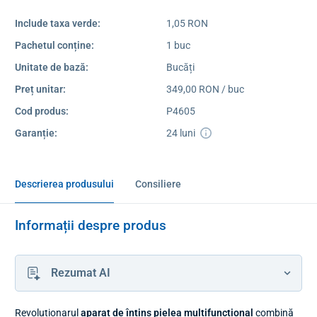
Include taxa verde:
1,05 RON
Pachetul conține:
1 buc
Unitate de bază:
Bucăți
Preț unitar:
349,00 RON / buc
Cod produs:
P4605
Garanție:
24 luni
Descrierea produsului
Consiliere
Informații despre produs
Rezumat AI
Revoluționarul
aparat de întins pielea multifuncțional
combină