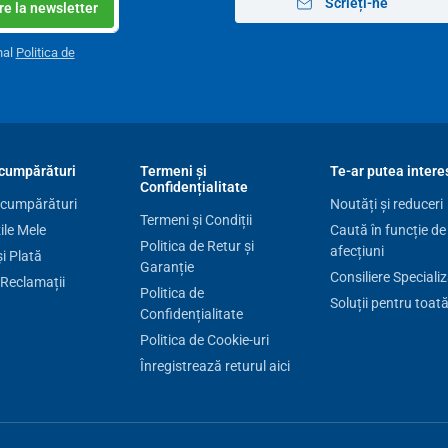
Scrieți-ne
e la newsletter
nal
Politica de
cumpărături
Termeni și
Te-ar putea intere
Confidențialitate
 cumpărături
Noutăți și reduceri
Termeni și Condiții
le Mele
Caută în funcție de
Politica de Retur și
afecțiuni
și Plată
Garanție
Consiliere Speciali
 Reclamații
Politica de
Soluții pentru toat
Confidențialitate
Politica de Cookie-uri
Înregistrează returul aici