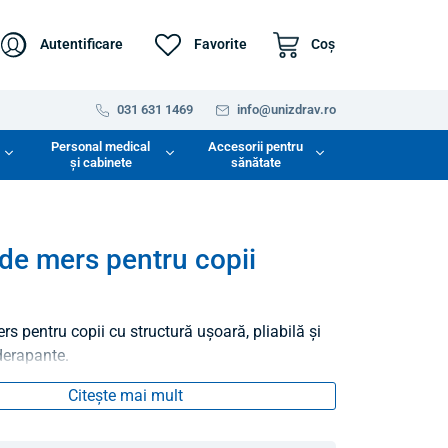
Autentificare
Favorite
Coş
031 631 1469
info@unizdrav.ro
Personal medical
Accesorii pentru
și cabinete
sănătate
de mers pentru copii
s pentru copii cu structură ușoară, pliabilă și
derapante.
Citește mai mult