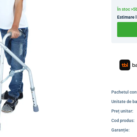
În stoc >5
Estimare l
Pachetul con
Unitate de ba
Preț unitar:
Cod produs:
Garanție: