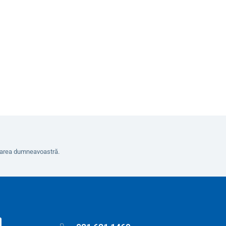
de la
Variante
erarea dumneavoastră.