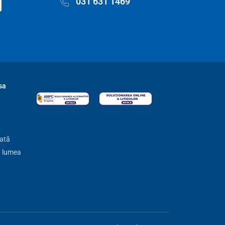
031 631 1469
sa
zată
ă lumea