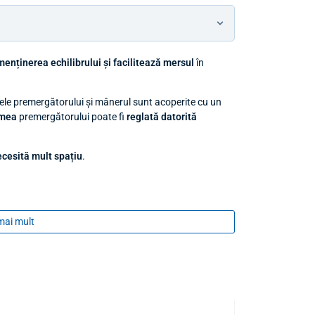
menținerea echilibrului și facilitează mersul
în
rele premergătorului și mânerul sunt acoperite cu un
imea
premergătorului poate fi
reglată datorită
necesită mult spațiu
.
mai mult