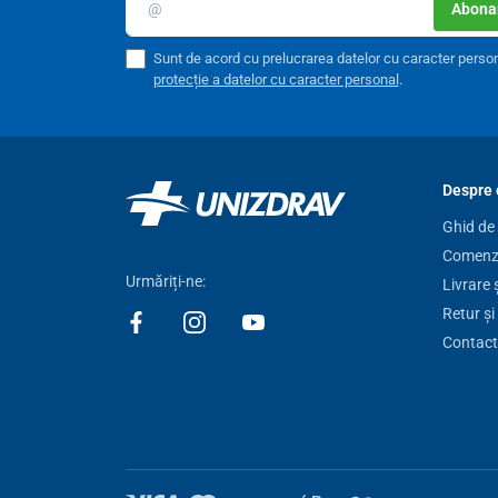
Abonar
Sunt de acord cu prelucrarea datelor cu caracter perso
protecție a datelor cu caracter personal
.
Despre 
Ghid de
Comenzi
Urmăriți-ne:
Livrare 
Retur și
Contact