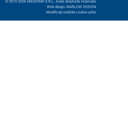
© 2010-2026 UNIZDRAV S.R.L., toate drepturile rezervate
Web dizajn: MARLOW DESIGN
Modificați setările cookie-urilor
ră. Aveți opțiunea de a refuza cookie-urile opționale.
Refuză.