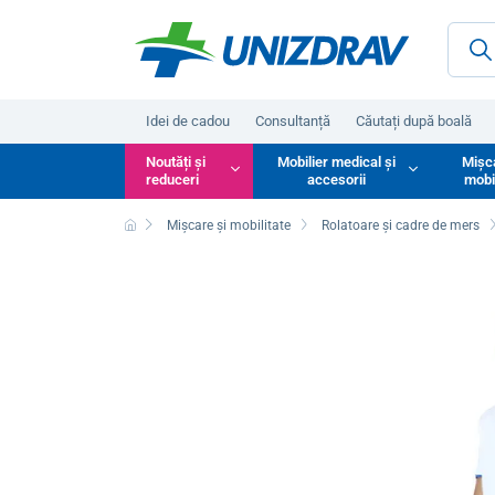
Idei de cadou
Consultanță
Căutați după boală
Noutăți și
Mobilier medical și
Mișc
reduceri
accesorii
mobi
Mișcare și mobilitate
Rolatoare și cadre de mers