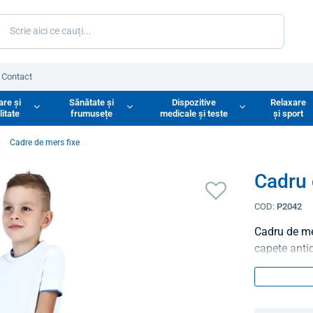
Contact
are și
Sănătate și
Dispozitive
Relaxare
litate
frumusețe
medicale și teste
și sport
Cadre de mers fixe
Cadru 
COD:
P2042
Cadru de mer
capete anti