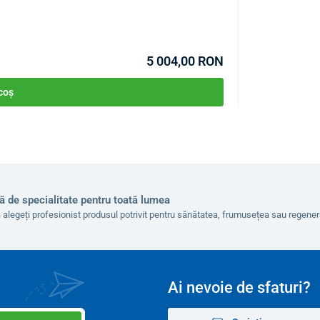
COD:
P1843
1,7 kg
5 004,00 RON
 coș
ă de specialitate pentru toată lumea
 alegeți profesionist produsul potrivit pentru sănătatea, frumusețea sau regen
Ai nevoie de sfaturi?