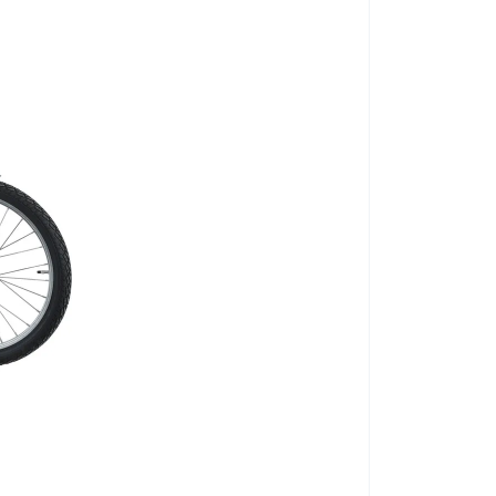
48 cm
38 cm
Cadru de mers p
53 - 62,5 cm
60 kg