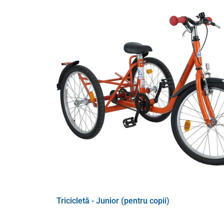
Parametri tehnici
Lățimea totală
Lungime totală
Tricicletă - Junior (pentru copii)
Înălțime reglabilă
Capacitate maximă