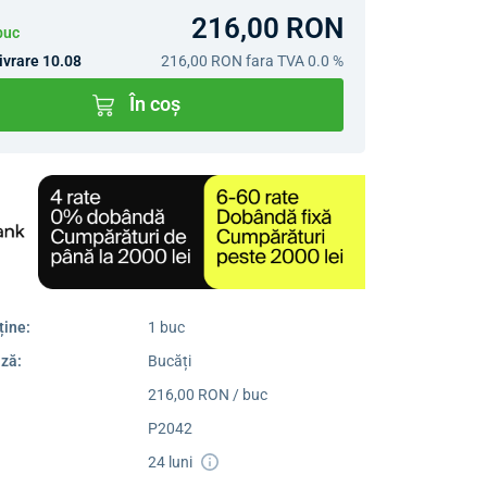
216,00 RON
buc
ivrare 10.08
216,00 RON
fara TVA 0.0 %
În coș
ține:
1 buc
ză:
Bucăți
216,00 RON / buc
P2042
24 luni