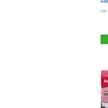
înăl
COD: