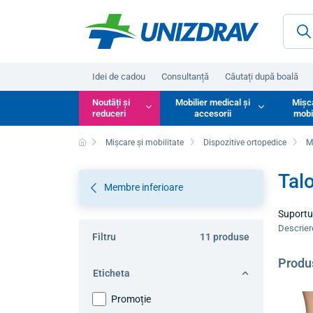
Idei de cadou
Consultanță
Căutați după boală
Noutăți și
Mobilier medical și
Mișc
reduceri
accesorii
mobi
Mișcare și mobilitate
Dispozitive ortopedice
M
Talo
Membre inferioare
Suportur
șocurilo
Descrie
Filtru
11 produse
limita s
Produ
Eticheta
Promoție