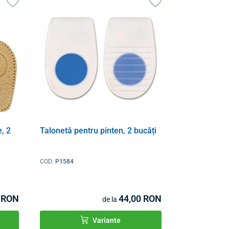
e, 2
Talonetă pentru pinten, 2 bucăți
COD:
P1584
 RON
44,00 RON
de la
Variante