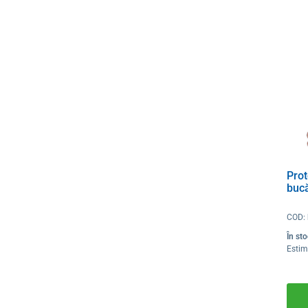
Prot
bucă
COD:
În st
Estim