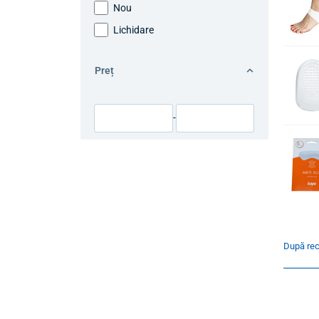
Nou
Lichidare
Preț
-
După re