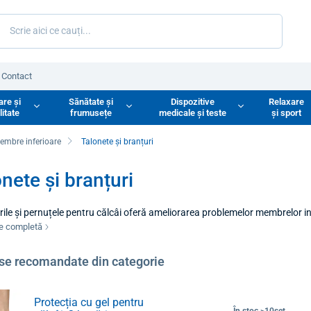
Contact
are și
Sănătate și
Dispozitive
Relaxare
litate
frumusețe
medicale și teste
și sport
embre inferioare
Talonete și branțuri
nete și branțuri
ile și pernuțele pentru călcâi oferă ameliorarea problemelor membrelor in
r, protejează împotriva escarelor și contribuie la corectarea piciorului. O
re completă
pațiul din încălțăminte, asigurând confort la fiecare pas.
se recomandate din categorie
Protecția cu gel pentru
În stoc >10set