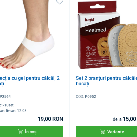
ecția cu gel pentru călcâi, 2
Set 2 branțuri pentru călcâi
ți
bucăți
P2564
COD:
P0952
oc >10set
are livrare 12.08
19,00 RON
15,00
de la
În coș
Variante