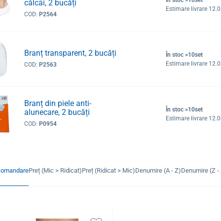
călcâi, 2 bucăți
Estimare livrare 12.
COD:
P2564
Branț transparent, 2 bucăți
În stoc >10set
Estimare livrare 12.
COD:
P2563
Branț din piele anti-
În stoc >10set
alunecare, 2 bucăți
Estimare livrare 12.
COD:
P0954
comandare
Preț (Mic > Ridicat)
Preț (Ridicat > Mic)
Denumire (A - Z)
Denumire (Z - 