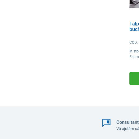
Talp
bucă
COD:
În st
Estim
Consultanț
Vă ajutăm să