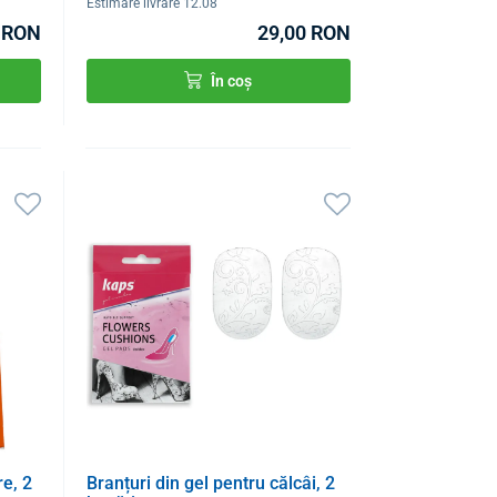
Estimare livrare 12.08
 RON
29,00 RON
În coș
re, 2
Branțuri din gel pentru călcâi, 2