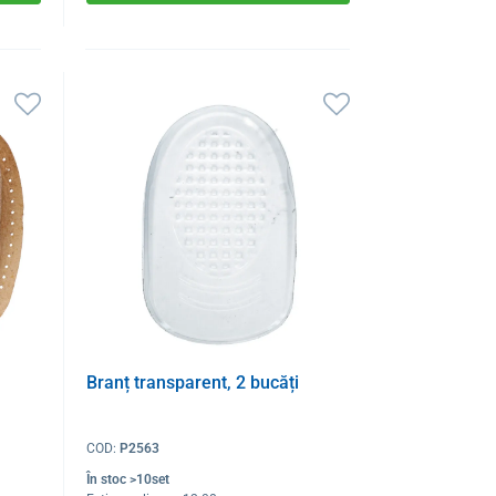
Branț transparent, 2 bucăți
COD:
P2563
În stoc >10set