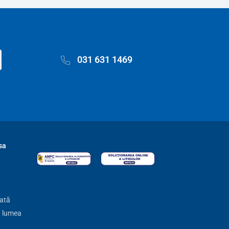
031 631 1469
sa
zată
ă lumea