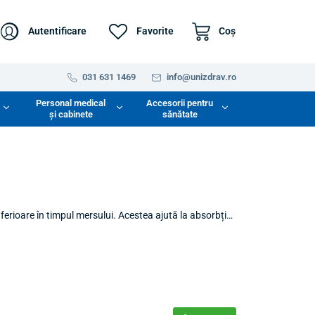
Autentificare
Favorite
Coş
031 631 1469
info@unizdrav.ro
Personal medical
Accesorii pentru
și cabinete
sănătate
ferioare în timpul mersului. Acestea ajută la absorbția
ferta noastră garantează protecție și confort fără a