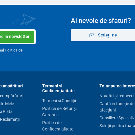
Ai nevoie de sfaturi?
Scrieți-ne
e la newsletter
nal
Politica de
cumpărături
Termeni și
Te-ar putea intere
Confidențialitate
 cumpărături
Noutăți și reduceri
Termeni și Condiții
le Mele
Caută în funcție de
Politica de Retur și
afecțiuni
și Plată
Garanție
Consiliere Speciali
 Reclamații
Politica de
Soluții pentru toat
Confidențialitate