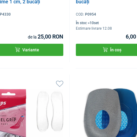
țime 1 cm, 2 bucăți
bucăți
P4330
COD:
P0954
În stoc >10set
Estimare livrare 12.08
25,00 RON
6,0
de la
Variante
În coș