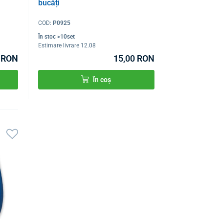
bucăți
COD:
P0925
În stoc >10set
Estimare livrare 12.08
0 RON
15,00 RON
În coș