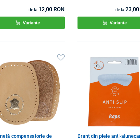
12,00 RON
23,00
de la
de la
Variante
Variante
onetă compensatorie de
Branț din piele anti-aluneca