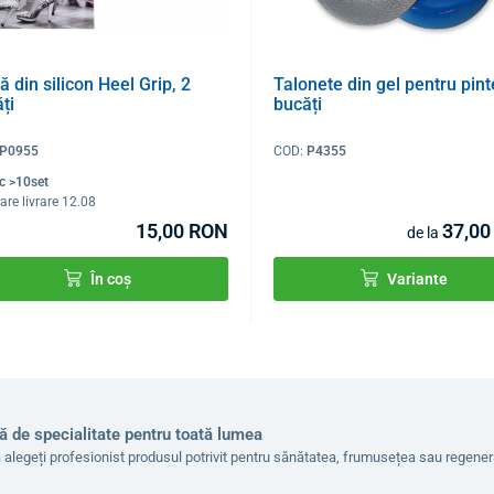
ă din silicon Heel Grip, 2
Talonete din gel pentru pint
ți
bucăți
P0955
COD:
P4355
oc >10set
are livrare 12.08
15,00 RON
37,00
de la
În coș
Variante
ă de specialitate pentru toată lumea
 alegeți profesionist produsul potrivit pentru sănătatea, frumusețea sau regen