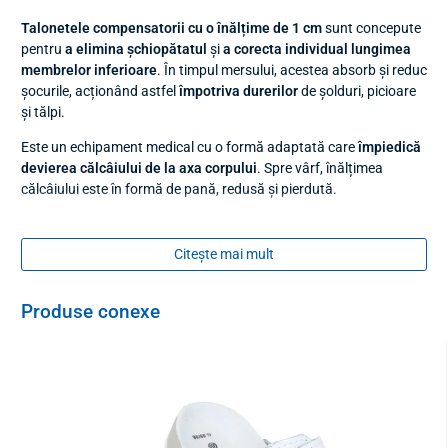
Talonetele compensatorii cu o înălțime de 1 cm
sunt concepute
pentru
a elimina șchiopătatul
și
a corecta individual lungimea
membrelor inferioare
. În timpul mersului, acestea absorb și reduc
șocurile, acționând astfel
împotriva durerilor
de șolduri, picioare
și tălpi.
Este un echipament medical cu o formă adaptată care
împiedică
devierea călcâiului de la axa corpului
. Spre vârf, înălțimea
călcâiului este în formă de pană, redusă și pierdută.
Material
ușor
și în același timp puternic, cu conținut de plută,
garantează rezistența călcâiului la compresie chiar și la sarcini
Citește mai mult
grele.
Datorită modelării similare tocului, se
adaptează perfect oricărui
Produse conexe
pantof
. O
folie autoadezivă
de înaltă calitate va împiedica
încălțămintea să se miște de la sine.
Când curățați, doar frecați taloneta cu o cârpă umedă și lăsați să
se usuce la temperatura camerei.
Dimensiuni