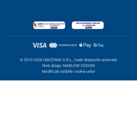
© 2010-2026 UNIZDRAV S.R.L., toate drepturile rezervate
Web dizajn: MARLOW DESIGN
Modificați setările cookie-urilor
Setări cookies
Aceste pagini folosesc cookie-uri. Unele sunt necesare pentru
buna funcționare a site-ului, altele le putem folosi doar cu acordul
dumneavoastră. Aveți opțiunea de a refuza cookie-urile opționale.
Refuză.