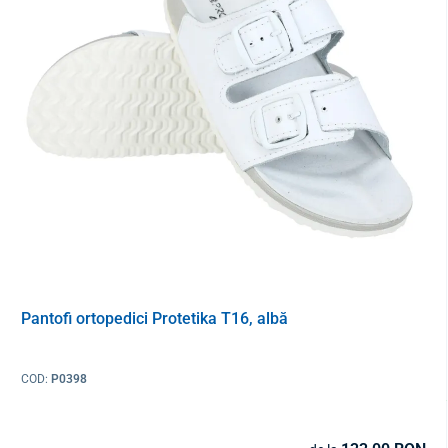
femei – 10 x 7 cm
bărbați – 10,5 x 8 cm
Material
piele, plută
Ambalare
1 pereche
Pantofi ortopedici Protetika T16, albă
COD:
P0398