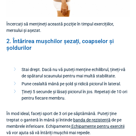
Încercați să mențineți această poziție în timpul exercițiilor,
mersului și așezat.
2. Întărirea mușchilor șezați, coapselor și
șoldurilor
Stai drept. Dacă nu vă puteți menține echilibrul, țineți-vă
de spătarul scaunului pentru mai multă stabilitate.
Pune cealaltă mână pe șold și ridică piciorul în lateral.
Țineți 5 secunde și lăsați piciorul în jos. Repetați de 10 ori
pentru fiecare membru.
În mod ideal, faceți sport de 3 ori pe săptămână. Puteți ține
treptat o ganteră în mână și întinde
banda de rezistență
de pe
membrele inferioare. Echipamente
Echipamente pentru exerciții
vă vor ajuta să vă întăriți mușchii mai repede.