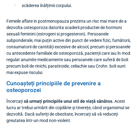
scăderea înălțimii corpului.
Femeile aflate in postmenopauza prezinta un risc mai mare de a
dezvolta osteoporoza datorita scaderii productiei de hormoni
sexuali feminini (estrogeni si progesteron). Persoanele
subponderale, mai puțin active din punct de vedere fizic, fumătorii,
consumatorii de cantități excesive de alcool, precum și persoanele
cu antecedente familiale de osteoporoză, pacienții care iau în mod
regulat anumite medicamente sau persoanele care suferă de boli
precum boli de rinichi, paratiroide, celiachie sau Crohn. boli sunt
mai expuse riscului.
Cunoașteți principiile de prevenire a
osteoporozei
Încercați
să urmați principiile unui stil de viață sănătos.
Acest
lucru ar trebui urmărit din copilărie și tinerețe, când organismul se
dezvoltă. Dacă suferiți de obezitate, încercați să vă reduceți
greutatea într-un mod non-violent.