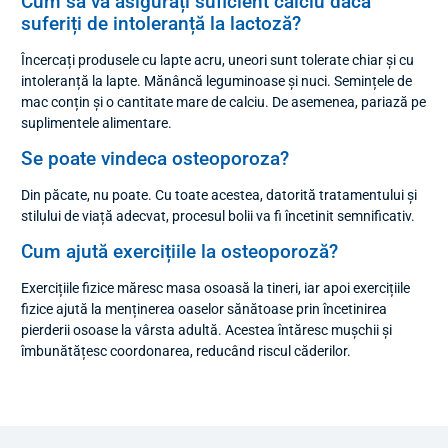
Cum să vă asigurați suficient calciu dacă
suferiți de intoleranță la lactoză?
Încercați produsele cu lapte acru, uneori sunt tolerate chiar și cu
intoleranță la lapte. Mănâncă leguminoase și nuci. Semințele de
mac conțin și o cantitate mare de calciu. De asemenea, pariază pe
suplimentele alimentare.
Se poate vindeca osteoporoza?
Din păcate, nu poate. Cu toate acestea, datorită tratamentului și
stilului de viață adecvat, procesul bolii va fi încetinit semnificativ.
Cum ajută exercițiile la osteoporoză?
Exercițiile fizice măresc masa osoasă la tineri, iar apoi exercițiile
fizice ajută la menținerea oaselor sănătoase prin încetinirea
pierderii osoase la vârsta adultă. Acestea întăresc mușchii și
îmbunătățesc coordonarea, reducând riscul căderilor.