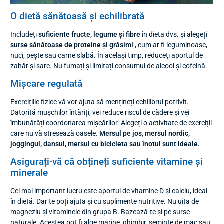
O dietă sănătoasă și echilibrată
Includeți
suficiente fructe, legume și fibre
în dieta dvs. și alegeți
surse sănătoase de proteine și grăsimi
, cum ar fi leguminoase,
nuci, pește sau carne slabă. În același timp, reduceți aportul de
zahăr și sare. Nu fumați și limitați consumul de alcool și cofeină.
Mișcare regulată
Exercițiile fizice vă vor ajuta să mențineți echilibrul potrivit.
Datorită mușchilor întăriți, vei reduce riscul de cădere și vei
îmbunătăți coordonarea mișcărilor. Alegeți o activitate de exerciții
care nu vă stresează oasele.
Mersul pe jos, mersul nordic,
joggingul, dansul, mersul cu bicicleta sau înotul sunt ideale.
Asigurați-vă că obțineți suficiente vitamine și
minerale
Cel mai important lucru este aportul de vitamine D și calciu, ideal
în dietă. Dar te poți ajuta și cu suplimente nutritive. Nu uita de
magneziu și vitaminele din grupa B. Bazează-te și pe surse
naturale. Acestea pot fi alge marine, ghimbir, semințe de mac sau