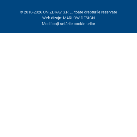
© 2010-2026 UNIZDRAV S.R.L., toate drepturile rezervate
Web dizajn: MARLOW DESIGN
Modificați setările cookie-urilor
Setări cookies
Aceste pagini folosesc cookie-uri. Unele sunt necesare pentru
buna funcționare a site-ului, altele le putem folosi doar cu acordul
dumneavoastră. Aveți opțiunea de a refuza cookie-urile opționale.
Refuză.
Necesare
Performanţă
Cookie-uri de marketing