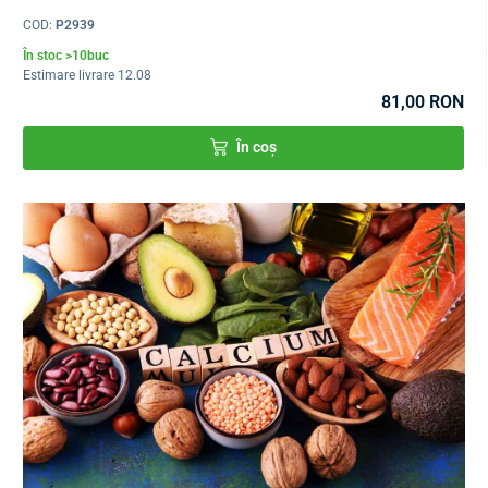
COD:
P2939
În stoc >10buc
Estimare livrare 12.08
81,00 RON
În coș