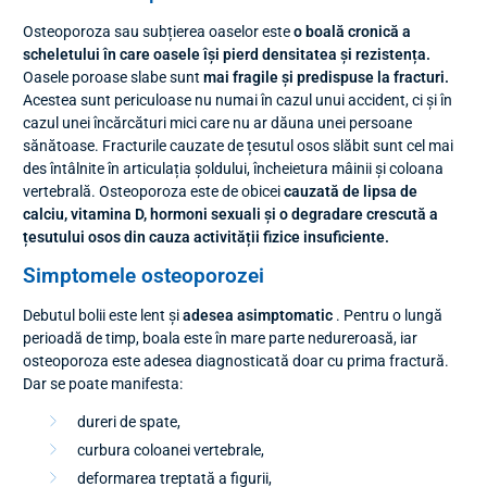
Osteoporoza sau subțierea oaselor este
o boală cronică a
scheletului
în care oasele își pierd densitatea și rezistența.
Oasele poroase slabe sunt
mai fragile și predispuse la fracturi.
Acestea sunt periculoase nu numai în cazul unui accident, ci și în
cazul unei încărcături mici care nu ar dăuna unei persoane
sănătoase. Fracturile cauzate de țesutul osos slăbit sunt cel mai
des întâlnite în articulația șoldului, încheietura mâinii și coloana
vertebrală. Osteoporoza este de obicei
cauzată de lipsa de
calciu, vitamina D, hormoni sexuali și o degradare crescută a
țesutului osos din cauza activității fizice insuficiente.
Simptomele osteoporozei
Debutul bolii este lent și
adesea asimptomatic
. Pentru o lungă
perioadă de timp, boala este în mare parte nedureroasă, iar
osteoporoza este adesea diagnosticată doar cu prima fractură.
Dar se poate manifesta:
dureri de spate,
curbura coloanei vertebrale,
deformarea treptată a figurii,