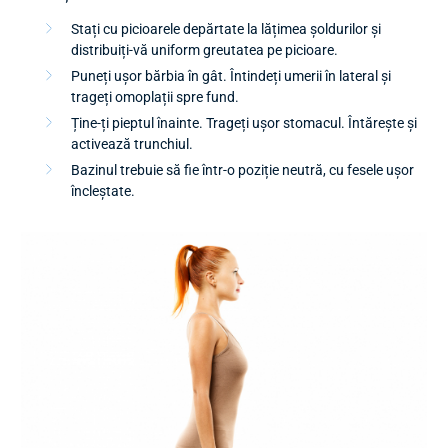
Stați cu picioarele depărtate la lățimea șoldurilor și
distribuiți-vă uniform greutatea pe picioare.
Puneți ușor bărbia în gât. Întindeți umerii în lateral și
trageți omoplații spre fund.
Ține-ți pieptul înainte. Trageți ușor stomacul. Întărește și
activează trunchiul.
Bazinul trebuie să fie într-o poziție neutră, cu fesele ușor
încleștate.