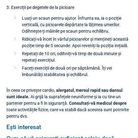
3. Exerciții pe degetele de la picioare
Luați un scaun pentru ajutor. Înfrunta ea, ia o poziție
verticală, cu picioarele depărtate la lățimea umerilor.
Odihnește-ți mâinile pe scaun pentru echilibru.
Ridicați-vă încet în vârful picioarelor și mențineți această
poziție timp de 5 secunde. Apoi reveniți la poziția inițială.
Repetați de 10 ori, odihniți-vă timp de două minute și
repetați exercițiul.
Faceți exerciții de două ori pe săptămână. Îți vei
îmbunătăți stabilitatea și echilibrul.
În ceea ce privește cardio,
alergatul, mersul rapid sau dansul
sunt ideale.
Ai grijă la suprafețele neuniforme și ia cu tine un
partener pentru a fi în siguranță.
Consultați-vă medicul despre
toate activitățile fizice, care va stabili dacă acestea sunt potrivite
pentru dvs.
Ești interesat