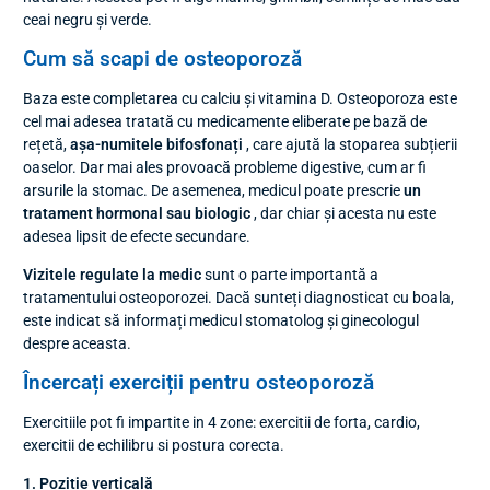
ceai negru și verde.
Cum să scapi de osteoporoză
Baza este completarea cu calciu și vitamina D. Osteoporoza este
cel mai adesea tratată cu medicamente eliberate pe bază de
rețetă,
așa-numitele bifosfonați
, care ajută la stoparea subțierii
oaselor. Dar mai ales provoacă probleme digestive, cum ar fi
arsurile la stomac. De asemenea, medicul poate prescrie
un
tratament hormonal sau biologic
, dar chiar și acesta nu este
adesea lipsit de efecte secundare.
Vizitele regulate la medic
sunt o parte importantă a
tratamentului osteoporozei. Dacă sunteți diagnosticat cu boala,
este indicat să informați medicul stomatolog și ginecologul
despre aceasta.
Încercați exerciții pentru osteoporoză
Exercitiile pot fi impartite in 4 zone: exercitii de forta, cardio,
exercitii de echilibru si postura corecta.
1. Poziție verticală