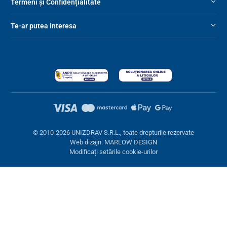
Termeni și Confidențialitate
Te-ar putea interesa
© 2010-2026 UNIZDRAV S.R.L., toate drepturile rezervate
Web dizajn: MARLOW DESIGN
Modificați setările cookie-urilor
Setări cookies
Aceste pagini folosesc cookie-uri. Unele sunt necesare pentru
buna funcționare a site-ului, altele le putem folosi doar cu acordul