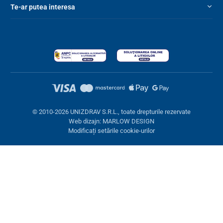
Te-ar putea interesa
© 2010-2026 UNIZDRAV S.R.L., toate drepturile rezervate
Web dizajn: MARLOW DESIGN
Modificați setările cookie-urilor
Setări cookies
Aceste pagini folosesc cookie-uri. Unele sunt necesare pentru
buna funcționare a site-ului, altele le putem folosi doar cu acordul
dumneavoastră. Aveți opțiunea de a refuza cookie-urile opționale.
Refuză.