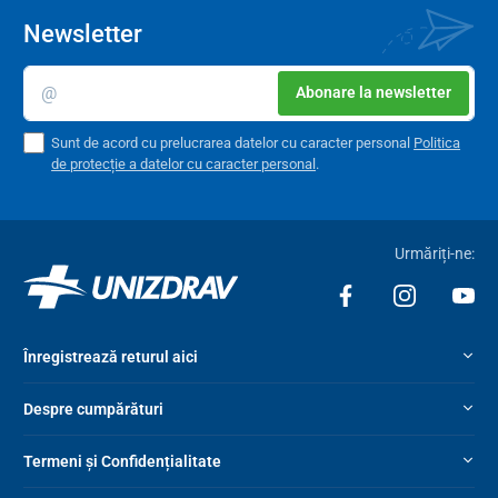
Newsletter
Material
aluminiu
Distanța dintre orificiile de montare
14,4 cm
Abonare la newsletter
Sunt de acord cu prelucrarea datelor cu caracter personal
Politica
de protecție a datelor cu caracter personal
.
Urmăriți-ne:
Înregistrează returul aici
Despre cumpărături
Termeni și Confidențialitate