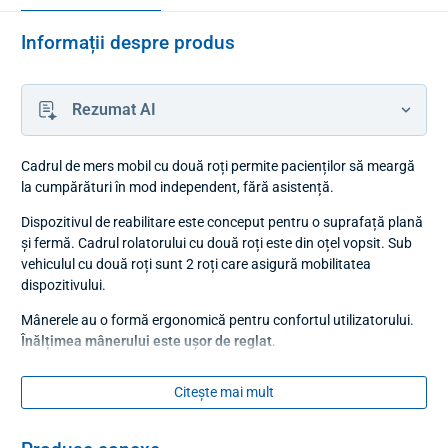
Informații despre produs
Rezumat AI
Cadrul de mers mobil cu două roți permite pacienților să meargă
la cumpărături în mod independent, fără asistență.
Dispozitivul de reabilitare este conceput pentru o suprafață plană
și fermă. Cadrul rolatorului cu două roți este din oțel vopsit. Sub
vehiculul cu două roți sunt 2 roți care asigură mobilitatea
dispozitivului.
Mânerele au o formă ergonomică pentru confortul utilizatorului.
Înălțimea mânerului este ușor de reglat
.
Cadrul cu două roți este ușor de asamblat
, necesită puțin spațiu
Citește mai mult
pentru depozitare și transport.
Parametrii tehnici ai cadrului cu două roți: