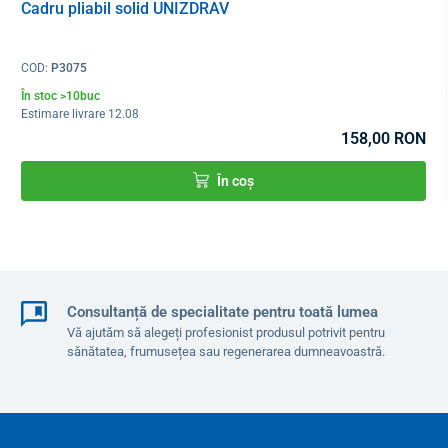
mai mulți pacienți, de ex. dezinfectați-l în instituții.
Cadru pliabil solid UNIZDRAV
COD:
P3075
În stoc >10buc
Estimare livrare 12.08
158,00 RON
În coș
Consultanță de specialitate pentru toată lumea
Vă ajutăm să alegeți profesionist produsul potrivit pentru
sănătatea, frumusețea sau regenerarea dumneavoastră.