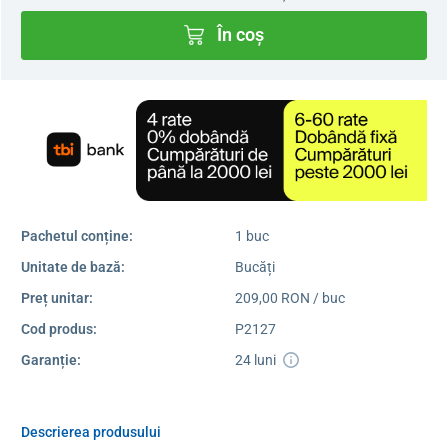
În coș
Pachetul conține:
1 buc
Unitate de bază:
Bucăți
Preț unitar:
209,00 RON / buc
Cod produs:
P2127
Garanție:
24 luni
Descrierea produsului