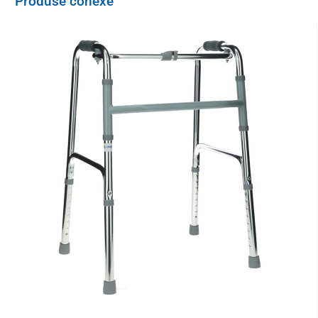
Produse conexe
Înălțime reglabilă
de la 73,5 la 94 cm
Capacitate maximă
136 kg
Greutate
8,9 kg
Diametrul roții
11,5 cm
Înălțimea scaunului
52 cm
Lățimea exterioară
51 cm
Lățimea interioară
47 cm
Adâncime totală
59 cm
Întreținere:
Utilizați numai agenți de curățare neabrazivi pentru curățare.
Ștergeți cu o cârpă moale. În cazul utilizării dispozitivului de către