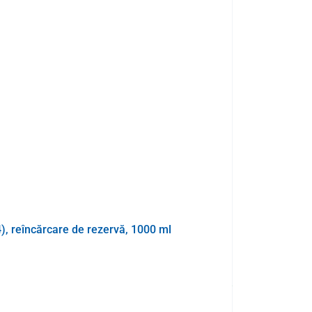
30,3 x 12,1 x 11,8 cm
489 g
plastic
alb
r-o cantitate limitată de ingrediente,
dintre care 99%
rită cărora conținutul este rapid biodegradabil.
, reîncărcare de rezervă, 1000 ml
Săpun de neutra
 designului său autoamorsat
reduce deșeurile cu până
COD:
P3598
În stoc >10buc
Estimare livrare 11.0