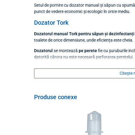
Setul de pornire cu dozator manual și săpun cu spumă la
punct de vedere economic și ecologic în orice mediu.
Dozator Tork
Dozatorul manual Tork pentru săpun și dezinfectanți
toalete de orice dimensiune, unde eficiența este cheia.
Dozatorul
se montează
pe perete
fie cu șuruburile inc
datorită cărora nu este necesară perforarea peretelui.
Produsul a fost certificat ca fiind
ușor de întreținut și 
Citește 
Datorită sistemului folosit curățarea și înlocuirea cartu
Sistemul este compatibil cu cartușe de unică folosință 
noastră găsiți produsele
Săpun spumă Tork (S4) reze
Produse conexe
Premium (S4)
,
Săpun de neutralizare a mirosurilor Tor
Premium Antimicrobian Foam
Rezervere menționate r
înlocuitorii de dozare convenționali.
Parametri tehnici
Sistem