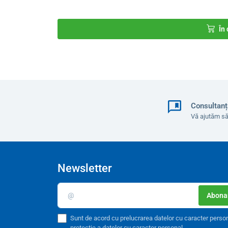
Sistem
S4 (520201)
Volum
1000 ml
În
Aspect
săpun spumă trans
Consultanț
Vă ajutăm să
Newsletter
Abonar
Sunt de acord cu prelucrarea datelor cu caracter perso
protecție a datelor cu caracter personal
.