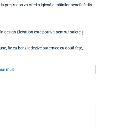
 preț redus va oferi o igienă a mâinilor benefică din
în design Elevation este potrivit pentru toalete și
luse, fie cu benzi adezive puternice cu două fețe,
de utilizat
- igiena mâinilor disponibilă tuturor.
mai mult
șelor este simplă și rapidă.
cu sticlă autoamorsantă tip S4 - în oferta
rvă
(din acest kit de început),
Săpun spumă Tork
k
,
Tork Premium Gel Dezinfectant
și
Săpun Tork
educ consumul de săpun cu până la 50% față de
S4 (561500)