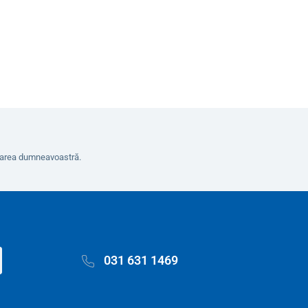
În coș
erarea dumneavoastră.
031 631 1469