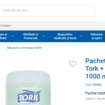
Contact
are și
Sănătate și
Dispozitive
Relaxare
litate
frumusețe
medicale și teste
și sport
ă
Săpunuri și prosoape hârtie
Pachet
Tork +
1000 
COD:
P3595
Pachet start
săpun spumă