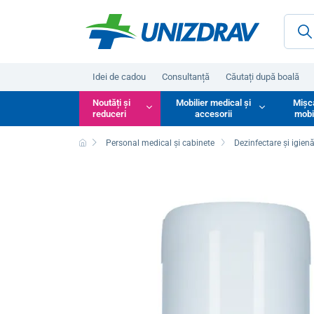
Idei de cadou
Consultanță
Căutați după boală
Noutăți și
Mobilier medical și
Mișc
reduceri
accesorii
mobi
Personal medical și cabinete
Dezinfectare și igien