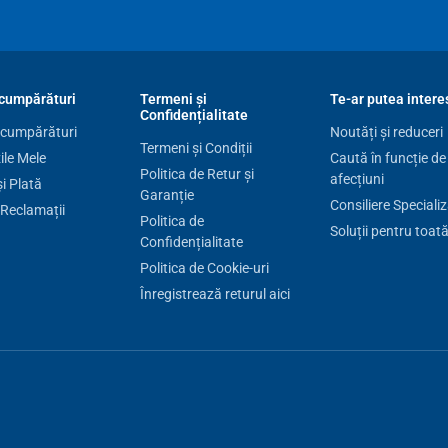
cumpărături
Termeni și
Te-ar putea intere
Confidențialitate
 cumpărături
Noutăți și reduceri
Termeni și Condiții
le Mele
Caută în funcție de
Politica de Retur și
afecțiuni
și Plată
Garanție
Consiliere Speciali
 Reclamații
Politica de
Soluții pentru toat
Confidențialitate
Politica de Cookie-uri
Înregistrează returul aici