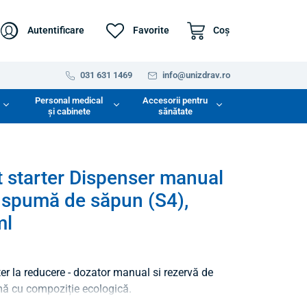
Autentificare
Favorite
Coş
031 631 1469
info@unizdrav.ro
Personal medical
Accesorii pentru
și cabinete
sănătate
 starter Dispenser manual
 spumă de săpun (S4),
ml
er la reducere - dozator manual si rezervă de
 cu compoziție ecologică.