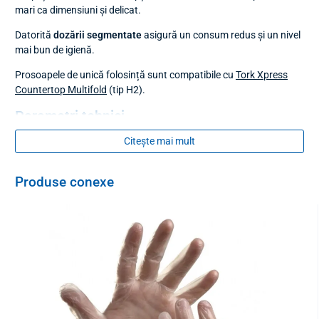
mari ca dimensiuni și delicat.
Datorită
dozării segmentate
asigură un consum redus și un nivel
mai bun de igienă.
Prosoapele de unică folosință sunt compatibile cu
Tork Xpress
Countertop Multifold
(tip H2).
Parametri tehnici
Citește mai mult
Sistem
H2
(120454)
Produse conexe
Ambalare
12 x 200
buc.
Dimensiunea prosoapelor desfăcute (L
32 x 21,2
x l)
cm
Straturi
2
Culoare
alb