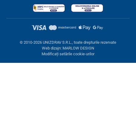
© 2010-2026 UNIZDRAV S.R.L., toate drepturile rezervate
Web dizajn: MARLOW DESIGN
Modificați setările cookie-urilor
Setări cookies
Aceste pagini folosesc cookie-uri. Unele sunt necesare pentru
buna funcționare a site-ului, altele le putem folosi doar cu acordul
dumneavoastră. Aveți opțiunea de a refuza cookie-urile opționale.
Refuză.
Necesare