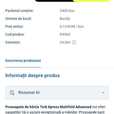
Pachetul conține:
2400 buc
Unitate de bază:
Bucăți
Preț unitar:
0,13 RON / buc
Cod produs:
P4300
Garanție:
24 luni
Descrierea produsului
Informații despre produs
Rezumat AI
Prosoapele de hârtie Tork Xpress Multifold Advanced
vor oferi
oaspeților tăi o uscare excepțională a mâinilor. Prosoapele sunt