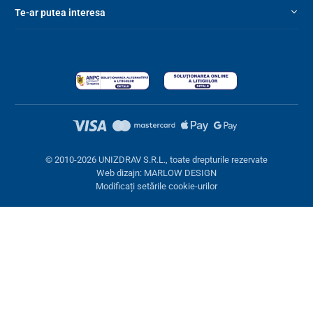
Te-ar putea interesa
© 2010-2026 UNIZDRAV S.R.L., toate drepturile rezervate
Web dizajn: MARLOW DESIGN
Modificați setările cookie-urilor
Setări cookies
Aceste pagini folosesc cookie-uri. Unele sunt necesare pentru
buna funcționare a site-ului, altele le putem folosi doar cu acordul
dumneavoastră. Aveți opțiunea de a refuza cookie-urile opționale.