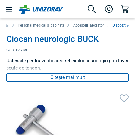
Personal medical și cabinete
Accesorii laborator
Dispozitive d
Ciocan neurologic BUCK
COD:
P3738
Ustensile pentru verificarea reflexului neurologic prin loviri
scute de tendon.
Citește mai mult