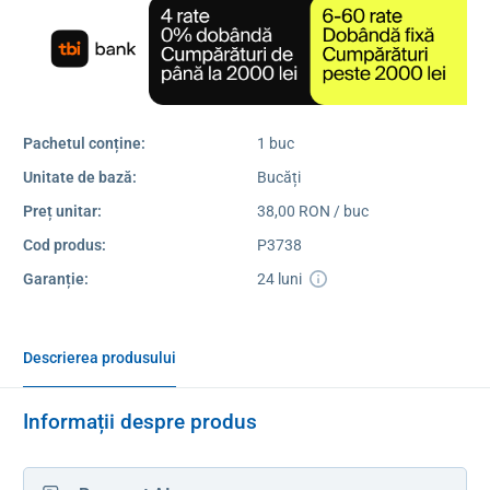
Pachetul conține:
1 buc
Unitate de bază:
Bucăți
Preț unitar:
38,00 RON / buc
Cod produs:
P3738
Garanție:
24 luni
Descrierea produsului
Informații despre produs