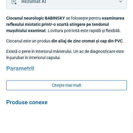
Rezumat AI
Ciocanul neurologic BABINSKY
se folosește pentru
examinarea
reflexului miotatic printr-o scurtă atingere pe tendonul
mușchiului examinat
. Lovitura potrivită este rapidă și flexibilă.
Ciocanul este un produs
din aliaj de zinc cromat și cap din PVC
.
Există o perie în interiorul mânerului. Un ac de diagnosticare este
înșurubat în interiorul capului.
Parametrii
dimensiuni
: 186 x 56 mm
Citește mai mult
greutate
: 56 g
Produse conexe