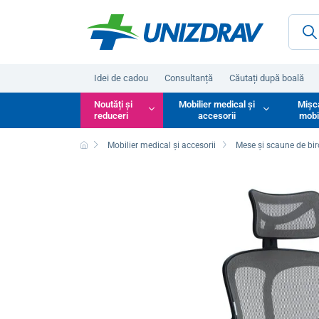
Idei de cadou
Consultanță
Căutați după boală
Noutăți și
Mobilier medical și
Mișc
reduceri
accesorii
mobi
Mobilier medical și accesorii
Mese și scaune de bi