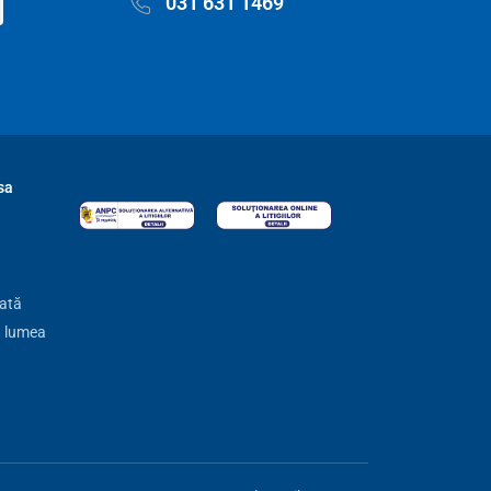
031 631 1469
sa
zată
ă lumea