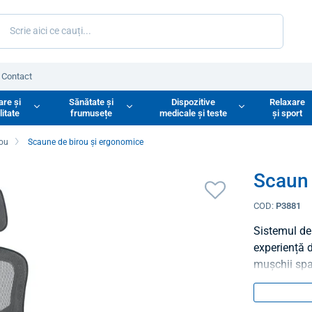
Contact
are și
Sănătate și
Dispozitive
Relaxare
litate
frumusețe
medicale și teste
și sport
rou
Scaune de birou și ergonomice
Scaun 
COD:
P3881
Sistemul de 
experiență 
mușchii spa
previne afec