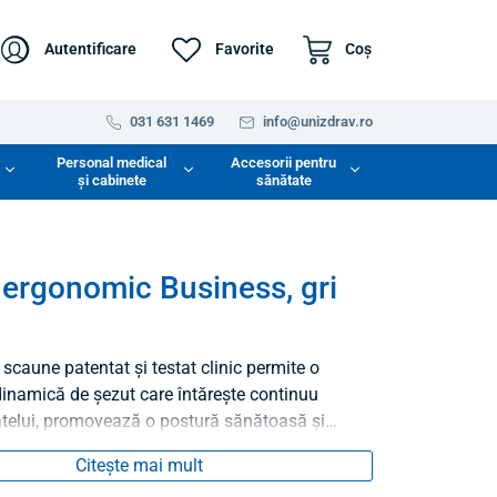
Autentificare
Favorite
Coş
031 631 1469
info@unizdrav.ro
Personal medical
Accesorii pentru
și cabinete
sănătate
ergonomic Business, gri
scaune patentat și testat clinic permite o
dinamică de șezut care întărește continuu
telui, promovează o postură sănătoasă și
tarea coloanei vertebrale.
Citește mai mult