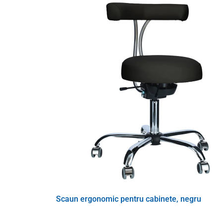
Sistemul de scaune permite experiența Move: ședere 
promovează o postură sănătoasă și previne afectare
aspectului Stop. Datorită acesteia, spre deosebire de a
Daca trebuie sa stai mult timp sau daca sanatatea ta o
scaunului.
Oprirea mișcării scaunului de
mai multe ori
șezutului dinamic
.
Scaun standard - spătar curbat
Scaun ergonomic pentru cabinete, negru