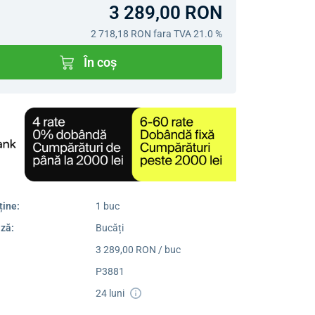
3 289,00 RON
2 718,18 RON
fara TVA 21.0 %
În coș
ține:
1 buc
ză:
Bucăți
3 289,00 RON / buc
P3881
24 luni