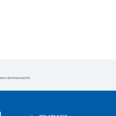
8
În coș
erarea dumneavoastră.