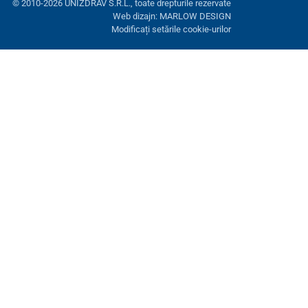
© 2010-2026 UNIZDRAV S.R.L., toate drepturile rezervate
Web dizajn: MARLOW DESIGN
Modificați setările cookie-urilor
ră. Aveți opțiunea de a refuza cookie-urile opționale.
Refuză.