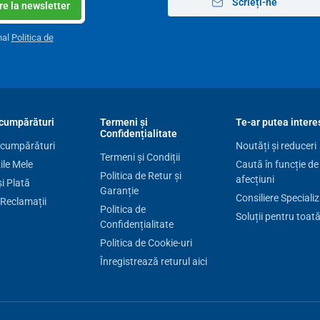
Scrieți-ne
e la newsletter
nal
Politica de
cumpărături
Termeni și
Te-ar putea intere
Confidențialitate
 cumpărături
Noutăți și reduceri
Termeni și Condiții
le Mele
Caută în funcție de
Politica de Retur și
afecțiuni
și Plată
Garanție
Consiliere Speciali
 Reclamații
Politica de
Soluții pentru toat
Confidențialitate
Politica de Cookie-uri
Înregistrează returul aici
re pe zi stând la un birou. Din acest motiv este foarte
 de birou cu scaun fix, întreaga greutate a corpului
la dureri în regiunea lombară. O astfel
de ședere
loanei vertebrale, dureri la nivelul mușchilor