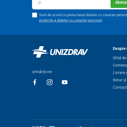
Abonar
Sunt de acord cu prelucrarea datelor cu caracter perso
protecție a datelor cu caracter personal
.
Despre 
Ghid de
Comenzi
Urmăriți-ne:
Livrare 
Retur și
Contact
În majoritatea joburilor de birou petreci mai mult de 5 o
important ca spatele tău să stea sănătos.
Cu scaunele
se sprijină pe coloana vertebrală
, ceea ce poate duce 
incorectă poate provoca în timp o supraîncărcare a co