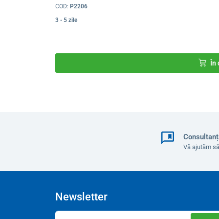
COD:
P2206
3 - 5 zile
În
Consultanț
Vă ajutăm să
Scaunul nostru - spătar drept
Newsletter