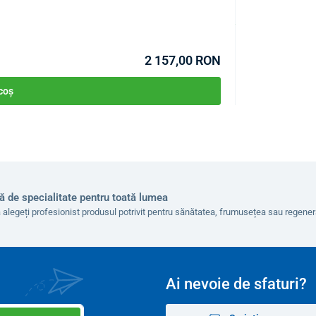
COD:
P4881
În stoc >10buc
Estimare livrare 12.0
2 157,00 RON
 coș
ă de specialitate pentru toată lumea
 alegeți profesionist produsul potrivit pentru sănătatea, frumusețea sau regen
Ai nevoie de sfaturi?