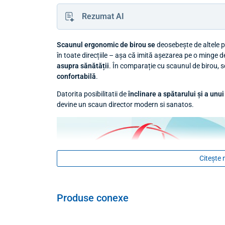
Rezumat AI
Scaunul ergonomic de birou se
deosebește de altele p
în toate direcțiile – așa că imită așezarea pe o minge 
asupra sănătății
. În comparație cu scaunul de birou,
confortabilă
.
Datorita posibilitatii de
înclinare a spătarului și a unui
devine un scaun director modern si sanatos.
Citește 
Produse conexe