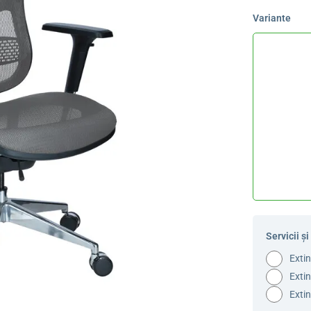
Variante
Servicii și
Extin
Extin
Extin