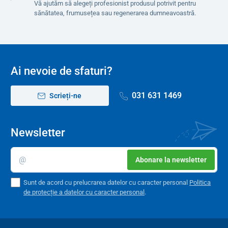
fizică
Vă ajutăm să alegeți profesionist produsul potrivit pentru
sănătatea, frumusețea sau regenerarea dumneavoastră.
Corectarea posturii
Parametrii
Ai nevoie de sfaturi?
lungime – 2 m
lățime – 15 cm
031 631 1469
Scrieți-ne
rezistență - puternică
Ambalare: 1 bucată
Newsletter
Abonare la newsletter
Sunt de acord cu prelucrarea datelor cu caracter personal
Politica
de protecție a datelor cu caracter personal
.