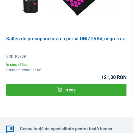
Saltea de presopunctură cu pernă UNIZDRAV, negru-roz
COD:
P3739
În stoc >10set
Estimare livrare 12.08
121,00 RON
Principalele beneficii:
În coș
Mărește raza de mobilitate articulară
Creșterea mușchilor și a forței
Îmbunătățește mobilitatea, crește flexibilitatea, rezistența
Consultanță de specialitate pentru toată lumea