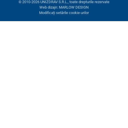
© 2010-2026 UNIZDRAV S.R.L., toate drepturile rezervate
Web dizajn: MARLOW DESIGN
Modificați setările cookie-urilor
Setări cookies
Aceste pagini folosesc cookie-uri. Unele sunt necesare pentru
buna funcționare a site-ului, altele le putem folosi doar cu acordul
dumneavoastră. Aveți opțiunea de a refuza cookie-urile opționale.
Refuză.
Necesare
Performanţă
Cookie-uri de marketing
Acceptă toate
Gestionați setările