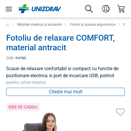
Mobilier medical și accesorii
Fotolii și scaune ergonomice
Fotol
Fotoliu de relaxare COMFORT,
material antracit
COD:
P4780
Scaun de relaxare confortabil si compact cu functie de
pozitionare electrica si port de incarcare USB, potrivit
pentru orice interior.
Citește mai mult
IDEE DE CADOU