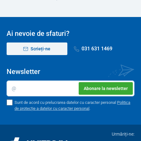
Ai nevoie de sfaturi?
031 631 1469
Scrieți-ne
Newsletter
Durabilitate și stabilitate
Abonare la newsletter
Construcția și baza scaunului sunt
stabile, realizate din fier
.
Materialul de acoperire este plăcut la atingere și, în același
Sunt de acord cu prelucrarea datelor cu caracter personal
Politica
timp
rezistent la uzură
. Scaunul de masaj relaxant va rezista în
de protecție a datelor cu caracter personal
.
mod fiabil
utilizării zilnice
.
Urmăriți-ne: