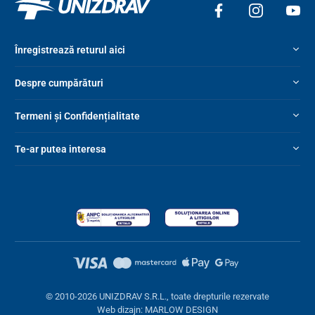
Înregistrează returul aici
Despre cumpărături
Termeni și Confidențialitate
Te-ar putea interesa
Atenție:
Fotografiile au fost realizate în condiții ideale de
iluminare de studio. Prin urmare, nuanțele de culoare pot varia
ușor în funcție de condițiile de iluminare exterioară din interior, în
timpul zilei, serii sau în condiții de diferite tipuri de iluminare
artificială cu temperaturi de culoare diferite.
© 2010-2026 UNIZDRAV S.R.L., toate drepturile rezervate
Web dizajn: MARLOW DESIGN