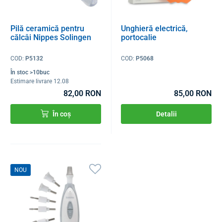
Pilă ceramică pentru
Unghieră electrică,
călcâi Nippes Solingen
portocalie
COD:
P5132
COD:
P5068
În stoc >10buc
Estimare livrare 12.08
82,00 RON
85,00 RON
În coș
Detalii
NOU