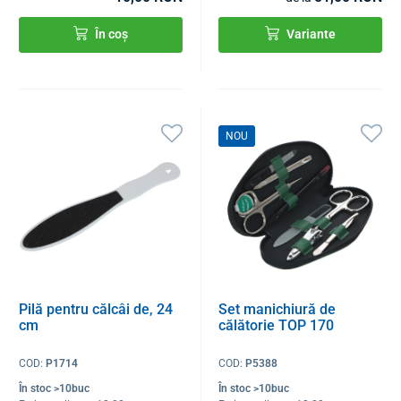
În coș
Variante
NOU
Pilă pentru călcâi de, 24
Set manichiură de
cm
călătorie TOP 170
COD:
P1714
COD:
P5388
În stoc >10buc
În stoc >10buc