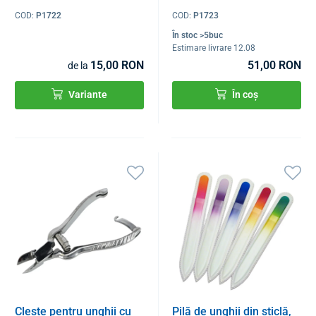
COD:
P1722
COD:
P1723
În stoc >5buc
Estimare livrare 12.08
15,00 RON
51,00 RON
de la
Variante
În coș
Clește pentru unghii cu
Pilă de unghii din sticlă,