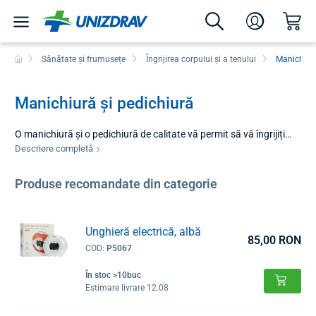
Sănătate și frumusețe
Îngrijirea corpului și a tenului
Manichiură
Manichiură și pedichiură
O manichiură și o pedichiură de calitate vă permit să vă îngrijiți
unghiile și pielea din jur rapid și confortabil, chiar la
Descriere completă
dumneavoastră acasă. Indiferent dacă trebuie să ajustați
lungimea unghiilor sau doriți să vă răsfățați cu o baie temeinică și
Produse recomandate din categorie
un tratament ulterior pentru picioare, instrumentele potrivite vor
face această treabă mult mai ușoară și mai plăcută. În această
categorie, am pregătit tot ce aveți nevoie pentru a vă face
Unghieră electrică, albă
manichiura de acasă precisă și sigură.
85,00 RON
COD:
P5067
În stoc >10buc
Estimare livrare 12.08