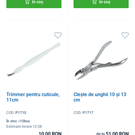
În coș
În coș
Trimmer pentru cuticule,
Clește de unghii 10 și 13
11cm
cm
COD:
P1710
COD:
P1717
În stoc >10buc
Estimare livrare 12.08
10,00 RON
51,00 RON
de la