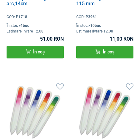
arc,14cm
115 mm
COD:
P1718
COD:
P3961
În stoc >1buc
În stoc >10buc
Estimare livrare 12.08
Estimare livrare 12.08
51,00 RON
11,00 RON
În coș
În coș