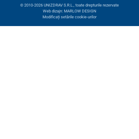
© 2010-2026 UNIZDRAV S.R.L., toate drepturile rezervate
Web dizajn: MARLOW DESIGN
Modificați setările cookie-urilor
Setări cookies
Aceste pagini folosesc cookie-uri. Unele sunt necesare pentru
buna funcționare a site-ului, altele le putem folosi doar cu acordul
dumneavoastră. Aveți opțiunea de a refuza cookie-urile opționale.
Refuză.
Necesare
Performanţă
Cookie-uri de marketing
Acceptă toate
Gestionați setările