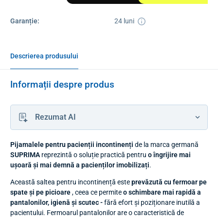
Garanție:
24 luni
Descrierea produsului
Informații despre produs
Rezumat AI
Pijamalele pentru pacienții incontinenți
de la marca germană
SUPRIMA
reprezintă o soluție practică pentru
o îngrijire mai
ușoară și mai demnă a pacienților imobilizați
.
Această saltea pentru incontinență este
prevăzută cu fermoar pe
spate și pe picioare
, ceea ce permite
o schimbare mai rapidă a
pantalonilor, igienă și scutec -
fără efort și poziționare inutilă a
pacientului. Fermoarul pantalonilor are o caracteristică de