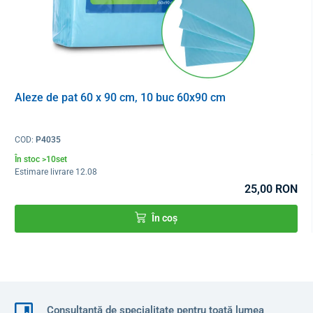
mărimea L – 50/52 (lungime 155 cm, lățime talie 51 cm,
lungime mânecă 55 cm)
mărimea XL – 54/56 (lungime 170 cm, lățime talie 55 cm,
lungime mânecă 57 cm)
Aleze de pat 60 x 90 cm, 10 buc 60x90 cm
COD:
P4035
În stoc >10set
Estimare livrare 12.08
25,00 RON
În coș
Consultanță de specialitate pentru toată lumea