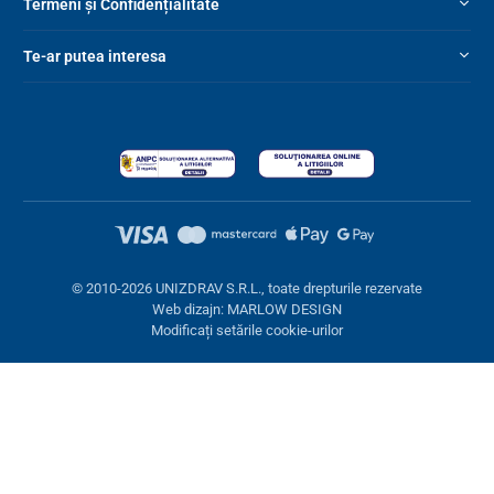
Termeni și Confidențialitate
Ambalaj
Te-ar putea interesa
senzor de mișcare – transmițător PIR HW12
receptor CC01
3 baterii AAA
kit de asamblare (2x șuruburi, 2x distanțiere, 1x
șurubelniță, 1x bandă dublu adezivă)
Parametri tehnici
© 2010-2026 UNIZDRAV S.R.L., toate drepturile rezervate
Dimensiunile
8,7 x 5 x 8 cm
Web dizajn: MARLOW DESIGN
emițătorului (LxÎxA)
Modificați setările cookie-urilor
Dimensiunile
8 x 8 x 3 cm
receptorului (LxÎxA)
Greutate setată
225 g
Setări cookies
Aceste pagini folosesc cookie-uri. Unele sunt necesare pentru
Rezistență la apă
IPX4
buna funcționare a site-ului, altele le putem folosi doar cu acordul