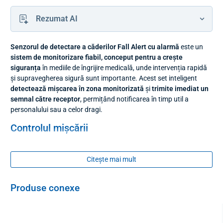
Rezumat AI
Senzorul de detectare a căderilor Fall Alert cu alarmă
este un
sistem de monitorizare fiabil, conceput pentru a crește
siguranța
în mediile de îngrijire medicală, unde intervenția rapidă
și supravegherea sigură sunt importante. Acest set inteligent
detectează mișcarea în zona monitorizată
și
trimite imediat un
semnal către receptor
, permițând notificarea în timp util a
personalului sau a celor dragi.
Controlul mișcării
Sistemul Fall Alert este o soluție excelentă pentru monitorizarea
persoanelor în vârstă și a altor persoane aflate în îngrijire. Dacă
Citește mai mult
senzorul este plasat, de exemplu, lângă o ușă, acesta poate
avertiza din timp că persoana monitorizată încearcă să
Produse conexe
părăsească camera
. Acest lucru
ajută la prevenirea situațiilor
riscante
, reduce riscul de rănire și aduce liniște și siguranță.