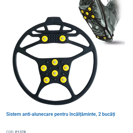
ridicați întregul dispozitiv de pe sol
mers static
– structura se mișcă simultan înainte ca întreg,
oferind un suport ferm și stabil
Sistem anti-alunecare pentru încălțăminte, 2 bucăți
Versiune pliabilă ușoară
Cadrul din aluminiu
ranforsat asigură o greutate redusă de doar
COD:
P1378