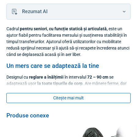
Rezumat AI
Cadrul
pentru seniori, cu funcție statică și articulată,
este un
ajutor fiabil pentru facilitarea mersului și susținerea stabilității în
timpul transferurilor. Ajutorul oferă utilizatorilor cu mobilitate
redusă sprijinul necesar și îi ajută să-și recapete încrederea atunci
când se deplasează acasă și în aer liber.
Un mers care se adaptează la tine
Designul cu
reglare a înălțimii
în intervalul
72 – 90 cm
se
adaptează ușor
la toate tipurile de corp
. Are mânere ferme, dar
confortabile, și
extensii de cauciuc antiderapante
la capetele
picioarelor, care garantează un contact sigur cu podeaua. Acest
Citește mai mult
model se remarcă, de asemenea, printr-un mecanism unic care vă
permite să utilizați dispozitivul după cum este necesar în două
Produse conexe
moduri, și anume:
mers articulat (cu mers)
– se deplasează alternativ înainte
cu partea dreaptă și stângă a structurii fără a fi nevoie să