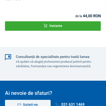
2,4 kg
, ceea ce face ca mersul să fie ușor de manevrat. Prin
apăsarea unui singur buton,
îl puteți plia instantaneu într-o
dimensiune compactă
pentru
transport și depozitare
44,00 RON
de la
convenabile
.
Variante
Consultanță de specialitate pentru toată lumea
Vă ajutăm să alegeți profesionist produsul potrivit pentru
sănătatea, frumusețea sau regenerarea dumneavoastră.
Ai nevoie de sfaturi?
031 631 1469
Scrieți-ne