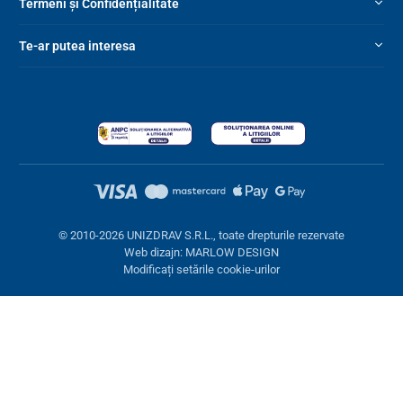
Termeni și Confidențialitate
Înălțime reglabilă
72 – 90 cm
Te-ar putea interesa
Lățime totală
55 cm
Lățime internă
46 cm
Adâncime totală
46 cm
Capacitate de încărcare
136 kg
Greutate
2,4 kg
© 2010-2026 UNIZDRAV S.R.L., toate drepturile rezervate
Web dizajn: MARLOW DESIGN
Modificați setările cookie-urilor
Setări cookies
Aceste pagini folosesc cookie-uri. Unele sunt necesare pentru
buna funcționare a site-ului, altele le putem folosi doar cu acordul