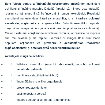
Este folosit pentru a îmbunătăți coordonarea mișcărilor
menținând
echilibrul și întărind mușchii. Datorită faptului că mingea este instabilă,
reușim ca toți mușchii să fie încordați în timpul exercițiului. Rezultatul
exercițiului nu este doar
întărirea mușchilor,
ci și
întărirea coloanei
vertebrale, a gleznelor și a genunchilor.
Datorită exercițiilor regulate,
mușchii vor începe să funcționeze mai bine, iar postura se va îmbunătăți.
Creierul este mai conștient de activitatea corpului, iar reacțiile de mișcare
sunt mai flexibile și mai rapide. Exercitiile cu mingea Bosu sunt foarte
populare, acționează
ca prevenire a accidentărilor, reabilitare
după accidentări și amelioreazaă dezechilibrul muscular.
Avantajele mingii de echilibru
întărirea mușchilor (mușchii abdominali, mușchii coloanei
vertebrale, pelvisul)
menținerea stabilității (echilibrul)
îmbunătățirea reacțiilor organismului
prevenirea accidentelor
susține postura corectă
întărirea coloanei vertebrale, a genunchilor