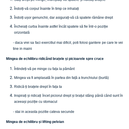
Îndoiți-vă corpul înainte în timp ce inhalați
Îndoiți ușor genunchii, dar asigurați-vă că spatele rămâne drept
Încheiați curba înainte astfel încât spatele să fie într-o poziție
orizontală
- daca vrei sa faci exercitiul mai dificil, poti folosi gantere pe care le vei
tine in maini
Mingea de echilibru ridicând brațele și picioarele spre cruce
Întindeți-vă pe minge cu fața la pământ
Mingea va fi amplasată în partea din față a trunchiului (burtă)
Ridică-ți brațele drept în fața ta
Inspirați și ridicați încet piciorul drept și brațul stâng până când sunt în
aceeași poziție cu stomacul
- stai in aceasta pozitie cateva secunde
Mingea de echilibru și lifting pelvian