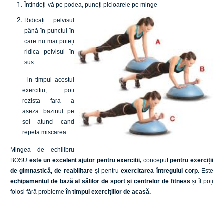
Întindeți-vă pe podea, puneți picioarele pe minge
Ridicați pelvisul
până în punctul în
care nu mai puteți
ridica pelvisul în
sus
- in timpul acestui
exercitiu, poti
rezista fara a
aseza bazinul pe
sol atunci cand
repeta miscarea
Mingea de echilibru
BOSU
este un excelent ajutor pentru exerciții,
conceput
pentru exerciții
de gimnastică, de reabilitare
și pentru
exercitarea întregului corp.
Este
echipamentul de bază al sălilor de sport și centrelor de fitness
și îl poți
folosi fără probleme
în timpul exercițiilor de acasă.