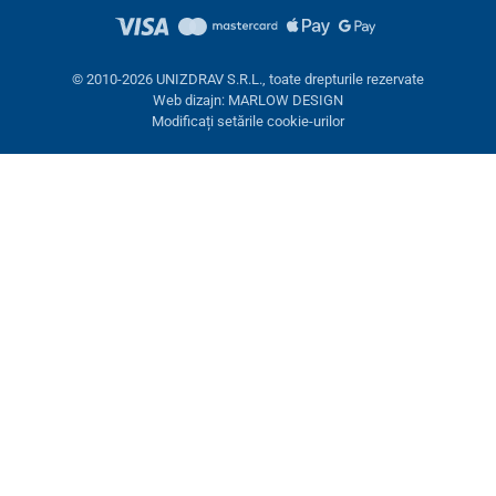
© 2010-2026 UNIZDRAV S.R.L., toate drepturile rezervate
Web dizajn: MARLOW DESIGN
Modificați setările cookie-urilor
Setări cookies
Aceste pagini folosesc cookie-uri. Unele sunt necesare pentru
buna funcționare a site-ului, altele le putem folosi doar cu acordul
dumneavoastră. Aveți opțiunea de a refuza cookie-urile opționale.
Refuză.
Necesare
Performanţă
Cookie-uri de marketing