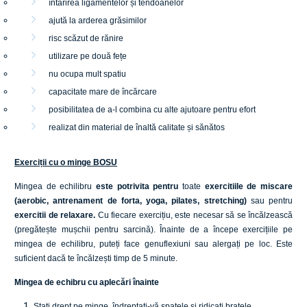
întărirea ligamentelor și tendoanelor
ajută la arderea grăsimilor
risc scăzut de rănire
utilizare pe două fețe
nu ocupa mult spatiu
capacitate mare de încărcare
posibilitatea de a-l combina cu alte ajutoare pentru efort
realizat din material de înaltă calitate și sănătos
Exerciții cu o minge BOSU
Mingea de echilibru
este potrivita pentru
toate
exercitiile de miscare
(aerobic, antrenament de forta, yoga, pilates, stretching)
sau pentru
exercitii de relaxare.
Cu fiecare exercițiu, este necesar să se încălzească
(pregătește mușchii pentru sarcină). Înainte de a începe exercițiile pe
mingea de echilibru, puteți face genuflexiuni sau alergați pe loc. Este
suficient dacă te încălzești timp de 5 minute.
Mingea de echibru cu aplecări înainte
Stați drept pe minge, îndreptați-vă spatele și ridicați brațele