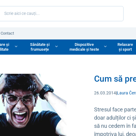
Contact
are și
Sănătate și
Dispozitive
Relaxare
litate
frumusețe
medicale și teste
și sport
Cum să prev
26.03.2014
|
Laura Če
Stresul face parte
doar adulților ci ș
să nu cedem în fa
împotriva lui, de