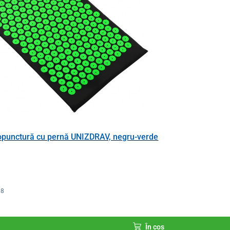
opunctură cu pernă UNIZDRAV, negru-verde
08
În coș