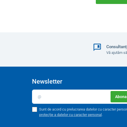
Consultanț
Vă ajutăm să
Newsletter
Abonar
Sunt de acord cu prelucrarea datelor cu caracter perso
protecție a datelor cu caracter personal
.