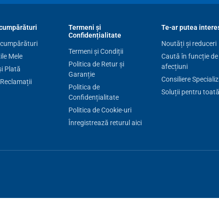
cumpărături
Termeni și
Te-ar putea intere
Confidențialitate
 cumpărături
Noutăți și reduceri
Termeni și Condiții
le Mele
Caută în funcție de
Politica de Retur și
afecțiuni
și Plată
Garanție
Consiliere Speciali
 Reclamații
Politica de
Soluții pentru toat
Confidențialitate
Politica de Cookie-uri
Înregistrează returul aici