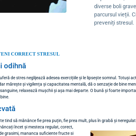
diverse boli grave
parcursul vieții. 
preveniți stresul.
VENI CORRECT STRESUL
și odihnă
feră de stres neglijează adesea exercițiile și le lipsește somnul. Totuși ac
ar mărește și vigilența și capacitatea mentală, dă o senzație de bine menta
iei sanguine, relaxează mușchii și așa mai departe. O bună și foarte importa
 bine.
cvată
te tind să mănânce fie prea puțin, fie prea mult, plus în grabă și neregul
âncați încet și
mesteca regulat, corect,
de grasimi, mananca suficiente fructe si