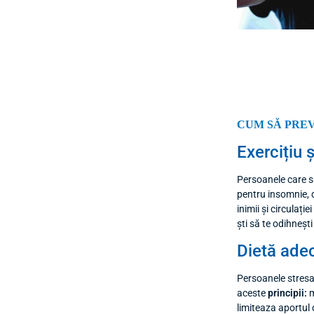
CUM SĂ PRE
Exercițiu 
Persoanele care su
pentru insomnie, d
inimii și circulaț
ști să te odihnești
Dietă ade
Persoanele stresa
aceste
principii:
m
limiteaza aportul 