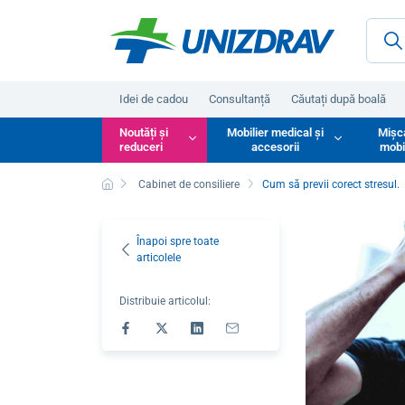
Idei de cadou
Consultanță
Căutați după boală
Noutăți și
Mobilier medical și
Mișc
reduceri
accesorii
mobi
Cabinet de consiliere
Cum să previi corect stresul.
Înapoi spre toate
articolele
Distribuie articolul: