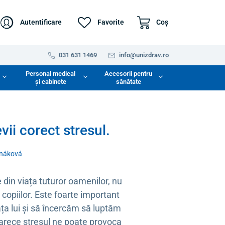
Autentificare
Favorite
Coş
031 631 1469
info@unizdrav.ro
Personal medical
Accesorii pentru
și cabinete
sănătate
ii corect stresul.
rnáková
 din viața tuturor oamenilor, nu
i copiilor. Este foarte important
ța lui și să încercăm să luptăm
oarece stresul ne poate provoca