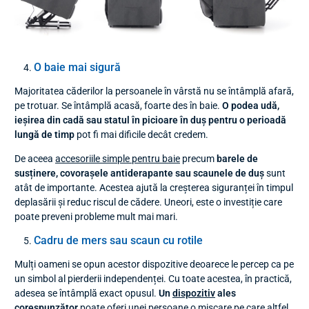
O baie mai sigură
Majoritatea căderilor la persoanele în vârstă nu se întâmplă afară,
pe trotuar. Se întâmplă acasă, foarte des în baie.
O podea udă,
ieșirea din cadă sau statul în picioare în duș pentru o perioadă
lungă de timp
pot fi mai dificile decât credem.
De aceea
accesoriile simple pentru baie
precum
barele de
susținere, covorașele antiderapante sau scaunele de duș
sunt
atât de importante. Acestea ajută la creșterea siguranței în timpul
deplasării și reduc riscul de cădere. Uneori, este o investiție care
poate preveni probleme mult mai mari.
Cadru de mers sau scaun cu rotile
Mulți oameni se opun acestor dispozitive deoarece le percep ca pe
un simbol al pierderii independenței. Cu toate acestea, în practică,
adesea se întâmplă exact opusul.
Un
dispozitiv
ales
corespunzător
poate oferi unei persoane o mișcare pe care altfel