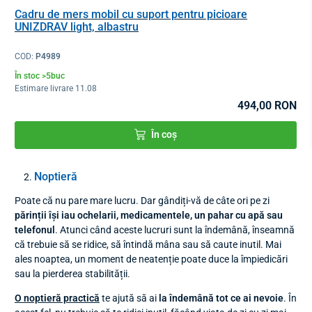
Cadru de mers mobil cu suport pentru picioare
UNIZDRAV light, albastru
COD:
P4989
În stoc >5buc
Estimare livrare 11.08
494,00 RON
În coș
Noptieră
Poate că nu pare mare lucru. Dar gândiți-vă de câte ori pe zi
părinții își iau ochelarii, medicamentele, un pahar cu apă sau
telefonul
. Atunci când aceste lucruri sunt la îndemână, înseamnă
că trebuie să se ridice, să întindă mâna sau să caute inutil. Mai
ales noaptea, un moment de neatenție poate duce la împiedicări
sau la pierderea stabilității.
O noptieră practică
te ajută să ai
la îndemână tot ce ai nevoie
. În