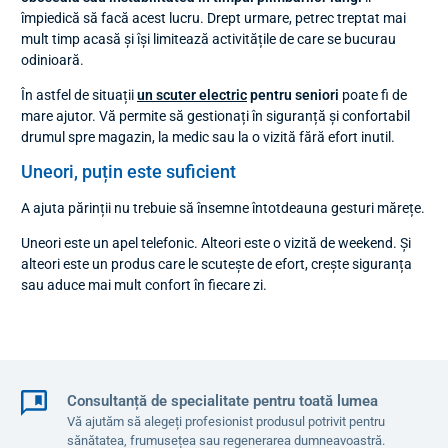
împiedică să facă acest lucru. Drept urmare, petrec treptat mai
mult timp acasă și își limitează activitățile de care se bucurau
odinioară.
În astfel de situații
un scuter electric
pentru seniori
poate fi de
mare ajutor. Vă permite să gestionați în siguranță și confortabil
drumul spre magazin, la medic sau la o vizită fără efort inutil.
Uneori, puțin este suficient
A ajuta părinții nu trebuie să însemne întotdeauna gesturi mărețe.
Uneori este un apel telefonic. Alteori este o vizită de weekend. Și
alteori este un produs care le scutește de efort, crește siguranța
sau aduce mai mult confort în fiecare zi.
Consultanță de specialitate pentru toată lumea
Vă ajutăm să alegeți profesionist produsul potrivit pentru
sănătatea, frumusețea sau regenerarea dumneavoastră.