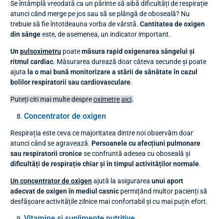
Se întâmplă vreodată ca un părinte să aibă dificultăți de respirație
atunci când merge pe jos sau să se plângă de oboseală? Nu
trebuie să fie întotdeauna vorba de vârstă.
Cantitatea de oxigen
din sânge
este, de asemenea, un indicator important.
Un
pulsoximetru
poate
măsura rapid oxigenarea sângelui și
ritmul cardiac
. Măsurarea durează doar câteva secunde și poate
ajuta
la o mai bună monitorizare a stării de sănătate în cazul
bolilor respiratorii sau cardiovasculare
.
Puteți citi mai multe despre
oximetre
aici
.
Concentrator de oxigen
Respirația este ceva ce majoritatea dintre noi observăm doar
atunci când se agravează.
Persoanele cu afecțiuni pulmonare
sau respiratorii cronice
se confruntă adesea cu oboseală și
dificultăți de respirație chiar și în timpul activităților normale
.
Un concentrator de oxigen
ajută la asigurarea
unui aport
adecvat de oxigen în mediul casnic
permițând multor pacienți să
desfășoare activitățile zilnice mai confortabil și cu mai puțin efort.
Vitamine și suplimente nutritive