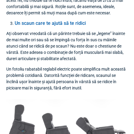
acest fel, nu trebuie să te ridici inutil, făcând viața de zi cu zi mai
confortabilă și mai sigură. Roțile sunt, de asemenea, ideale,
deoarece îți permit să muți masa după cum este necesar.
Un scaun care te ajută să te ridici
Ați observat vreodată că un părinte trebuie să se „legene” înainte
de mai multe ori sau să se împingă cu forța în sus cu mâinile
atunci când se ridică de pe scaun? Nu este doar o chestiune de
vârstă. Este adesea o combinație de forță musculară mai slabă,
dureri articulare și stabilitate afectată.
Un fotoliu rabatabil reglabil electric poate simplifica mult această
problemă cotidiană. Datorită funcției de ridicare, scaunul se
înclină ușor înainte și ajută persoana în vârstă să se ridice în
picioare mai în siguranță, fără efort inutil.