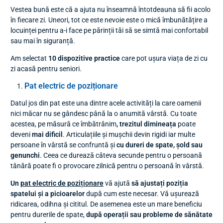
Vestea bună este că a ajuta nu înseamnă întotdeauna să fii acolo
în fiecare zi. Uneori, tot ce este nevoie este o mică îmbunătățire a
locuinței pentru a-i face pe părinții tăi să se simtă mai confortabil
sau mai în siguranță.
Am selectat
10 dispozitive practice
care pot ușura viața de zi cu
zi acasă pentru seniori.
Pat electric de poziționare
Datul jos din pat este una dintre acele activități la care oamenii
nici măcar nu se gândesc până la o anumită vârstă. Cu toate
acestea, pe măsură ce îmbătrânim
, trezitul dimineața
poate
deveni
mai dificil
. Articulațiile și mușchii devin rigidi iar multe
persoane în vârstă se confruntă și
cu dureri de spate, șold sau
genunchi
. Ceea ce durează câteva secunde pentru o persoană
tânără poate fi o provocare zilnică pentru o persoană în vârstă.
Un
pat electric de poziționare
vă ajută
să ajustați poziția
spatelui și a picioarelor
după cum este necesar. Vă ușurează
ridicarea, odihna și cititul. De asemenea este un mare beneficiu
pentru durerile de spate,
după operații sau probleme de sănătate