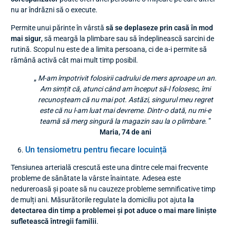
nu ar îndrăzni să o execute.
Permite unui părinte în vârstă
să se deplaseze prin casă în mod
mai sigur
, să meargă la plimbare sau să îndeplinească sarcini de
rutină. Scopul nu este de a limita persoana, ci de a-i permite să
rămână activă cât mai mult timp posibil.
„
M-am împotrivit folosirii cadrului de mers aproape un an.
Am simțit că, atunci când am început să-l folosesc, îmi
recunoșteam că nu mai pot. Astăzi, singurul meu regret
este că nu l-am luat mai devreme. Dintr-o dată, nu mi-e
teamă să merg singură la magazin sau la o plimbare.
”
Maria, 74 de ani
Un tensiometru pentru fiecare locuință
Tensiunea arterială crescută este una dintre cele mai frecvente
probleme de sănătate la vârste înaintate. Adesea este
nedureroasă și poate să nu cauzeze probleme semnificative timp
de mulți ani. Măsurătorile regulate la domiciliu pot ajuta
la
detectarea din timp a problemei și pot aduce o mai mare liniște
sufletească întregii familii
.