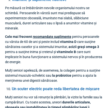
Pe măsură ce îmbătrânim nevoile organismului nostru se
schimbă. Persoanele în vârstă sunt mai predispuse să
experimenteze oboseală, imunitate mai slabă, slăbiciune
musculară, dureri articulare sau o lipsă a anumitor vitamine și
minerale.
Cele mai frecvent
recomandate suplimente
pentru persoanele
cu vârsta de 60 de ani și peste includ
vitamina D
care susține
sănătatea oaselor și a sistemului imunitar,
acizii grași omega 3
pentru a susține inima și creierul și
vitaminele B
care sunt
implicate în buna funcționare a sistemului nervos și în producerea
de energie.
Mulți seniori apelează, de asemenea, la colagen pentru a susține
sistemul musculo-scheletic sau
la probiotice
pentru a ajuta la
menținerea unei digestii sănătoase.
Un scuter electric poate reda libertatea de mișcare
Mulți seniori nu vor să renunțe la plimbări, la vizite la familie sau la
cumpărături. Cu toate acestea, uneori
durerile articulare,
oboseala sau instabilitatea în timpul plimbărilor lungi
îi