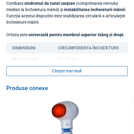
Combate
sindromul de tunel carpian
(comprimarea nervului
median la încheietura mâinii) și
instabilitatea încheieturii mâinii
.
Funcția acestui dispozitiv este stabilizarea circulară a articulației
încheieturii mâinii.
Orteza este
universală pentru membrul superior stâng și drept.
DIMENSIUNI
CIRCUMFERENTA ÎNCHEIETURII
Marime: XS/S
13 - 17 cm
Citește mai mult
Marime: M/L
17 - 21 cm
Marime: XL / XXL
21 - 25 cm
Produse conexe