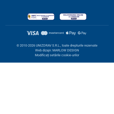
© 2010-2026 UNIZDRAV S.R.L., toate drepturile rezervate
Web dizajn: MARLOW DESIGN
Modificați setările cookie-urilor
Setări cookies
Aceste pagini folosesc cookie-uri. Unele sunt necesare pentru
buna funcționare a site-ului, altele le putem folosi doar cu acordul
dumneavoastră. Aveți opțiunea de a refuza cookie-urile opționale.
Refuză.