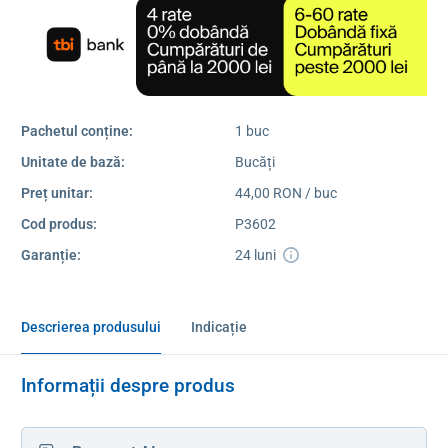
Pachetul conține:
1 buc
Unitate de bază:
Bucăți
Preț unitar:
44,00 RON / buc
Cod produs:
P3602
Garanție:
24 luni
Descrierea produsului
Indicație
Informații despre produs