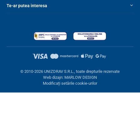
Te-ar putea interesa
© 2010-2026 UNIZDRAV S.R.L., toate drepturile rezervate
Web dizajn: MARLOW DESIGN
Modificați setările cookie-urilor
Setări cookies
Aceste pagini folosesc cookie-uri. Unele sunt necesare pentru
buna funcționare a site-ului, altele le putem folosi doar cu acordul
dumneavoastră. Aveți opțiunea de a refuza cookie-urile opționale.