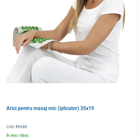
cm; înălțimea mânerului pentru degetul mare 16 cm)
potrivit pentru mâna dreaptă și stangă
Culoare
gri
Conținut
1 bucată
Arici pentru masaj mic (iplicator) 35x19
COD:
P0105
În stoc >5buc