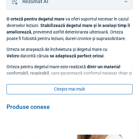
Rezumat AI
O orteză pentru degetul mare
va oferi suportul necesar în cazul
diverselor leziuni.
Stabilizează degetul mare și în același timp îl
ameliorează
, prevenind astfel deteriorarea ulterioară. Orteza
poate fi folosită pentru leziuni, dureri cronice și suprasolicitare.
Orteza se atașează de încheietura și degetul mare cu
Velcro
datorită căruia
se adaptează perfect oricui
.
Orteza pentru degetul mare este realizată
dintr-un material
confortabil, respirabil,
care garantează confortul necesar chiar și
în timpul utilizării pe termen lung. Degetul mare este fixat în
ea datorită
unei inserții interioare solide
.
Citește mai mult
Întreținerea ortezei este foarte simplă și rapidă - spălați-o ușor de
mână cu un detergent delicat, clătiți-o bine și lăsați-o să se usuce
Produse conexe
singură.
Mărimea
universal (circumferința încheieturii mâinii până la 27,5