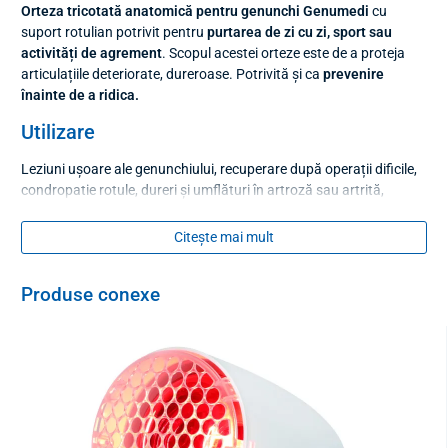
Orteza tricotată anatomică pentru genunchi Genumedi
cu
suport rotulian potrivit pentru
purtarea de zi cu zi, sport sau
activități de agrement
. Scopul acestei orteze este de a proteja
articulațiile deteriorate, dureroase. Potrivită și ca
prevenire
înainte de a ridica.
Utilizare
Leziuni ușoare ale genunchiului, recuperare după operații dificile,
condropatie rotule, dureri și umflături în artroză sau artrită,
instabilitate ușoară a genunchiului, boli ale tendoanelor din zona
genunchiului.
Citește mai mult
Utilizarea
Produse conexe
Orteza pentru genunchi Genumedi trebuie aplicată pe picior astfel
încât inelul de silicon să înconjoare rotula central și fără presiune.
CIRCUMFERINȚA
CIRCUMFERINȚA
PICIORULUI
PICIORULUI
DEDESUPT DE
DEASUPRA DE
GENUNCHI (5
GENUNCHI (15