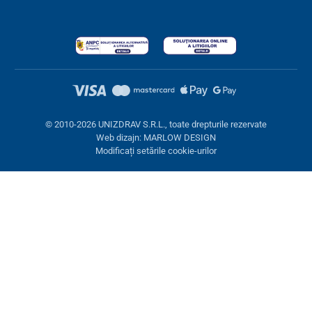
© 2010-2026 UNIZDRAV S.R.L., toate drepturile rezervate
Web dizajn: MARLOW DESIGN
Modificați setările cookie-urilor
Setări cookies
Aceste pagini folosesc cookie-uri. Unele sunt necesare pentru
buna funcționare a site-ului, altele le putem folosi doar cu acordul
dumneavoastră. Aveți opțiunea de a refuza cookie-urile opționale.
Refuză.