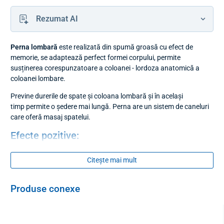
Rezumat AI
Perna lombară
este realizată din spumă groasă cu efect de
memorie, se adaptează perfect formei corpului, permite
susținerea corespunzatoare a coloanei - lordoza anatomică a
coloanei lombare.
Previne durerile de spate și coloana lombară și în același
timp permite o ședere mai lungă. Perna are un sistem de caneluri
care oferă masaj spatelui.
Efecte pozitive:
efect de memorie,
Citește mai mult
caneluri de masaj și ventilație,
poziția corectă a coloanei lombare.
Produse conexe
Dimensiuni