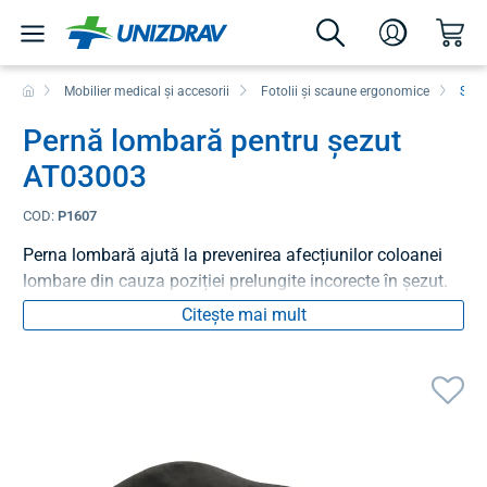
Mobilier medical și accesorii
Fotolii și scaune ergonomice
Supo
Pernă lombară pentru șezut
AT03003
COD:
P1607
Perna lombară ajută la prevenirea afecțiunilor coloanei
lombare din cauza poziției prelungite incorecte în șezut.
Citește mai mult