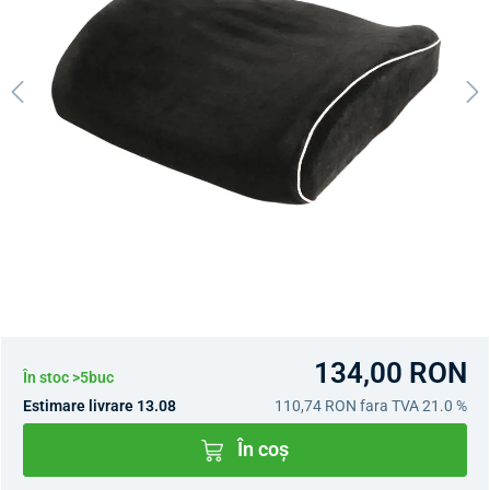
134,00 RON
În stoc >5buc
Estimare livrare 13.08
110,74 RON
fara TVA 21.0 %
În coș