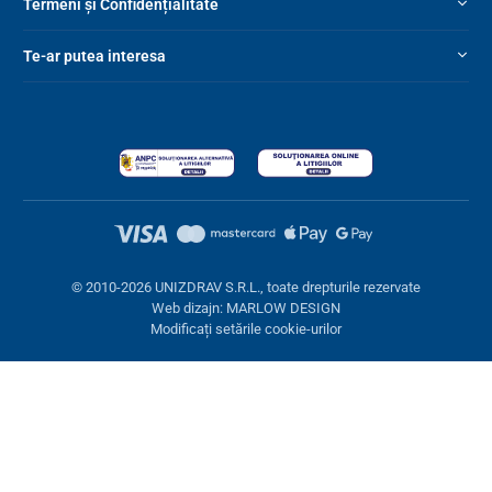
Termeni și Confidențialitate
Te-ar putea interesa
© 2010-2026 UNIZDRAV S.R.L., toate drepturile rezervate
Web dizajn: MARLOW DESIGN
Modificați setările cookie-urilor
Setări cookies
Aceste pagini folosesc cookie-uri. Unele sunt necesare pentru
buna funcționare a site-ului, altele le putem folosi doar cu acordul